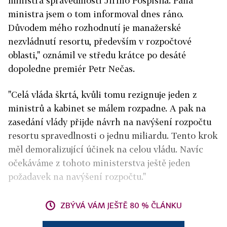
ministra spravedlnosti Jiřího Pospíšila. Pana
ministra jsem o tom informoval dnes ráno.
Důvodem mého rozhodnutí je manažerské
nezvládnutí resortu, především v rozpočtové
oblasti," oznámil ve středu krátce po desáté
dopoledne premiér Petr Nečas.
"Celá vláda škrtá, kvůli tomu rezignuje jeden z
ministrů a kabinet se málem rozpadne. A pak na
zasedání vlády přijde návrh na navýšení rozpočtu
resortu spravedlnosti o jednu miliardu. Tento krok
měl demoralizující účinek na celou vládu. Navíc
očekáváme z tohoto ministerstva ještě jeden
požadavek na navýšení rozpočtu."
ZBÝVÁ VÁM JEŠTĚ 80 % ČLÁNKU