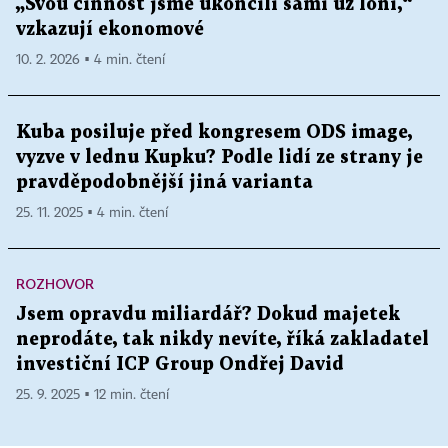
„Svou činnost jsme ukončili sami už loni,“
vzkazují ekonomové
10. 2. 2026 ▪ 4 min. čtení
Kuba posiluje před kongresem ODS image,
vyzve v lednu Kupku? Podle lidí ze strany je
pravděpodobnější jiná varianta
25. 11. 2025 ▪ 4 min. čtení
ROZHOVOR
Jsem opravdu miliardář? Dokud majetek
neprodáte, tak nikdy nevíte, říká zakladatel
investiční ICP Group Ondřej David
25. 9. 2025 ▪ 12 min. čtení