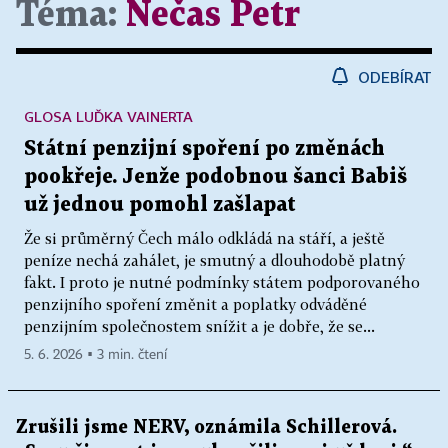
Téma:
Nečas Petr
ODEBÍRAT
GLOSA LUĎKA VAINERTA
Státní penzijní spoření po změnách
pookřeje. Jenže podobnou šanci Babiš
už jednou pomohl zašlapat
Že si průměrný Čech málo odkládá na stáří, a ještě
peníze nechá zahálet, je smutný a dlouhodobě platný
fakt. I proto je nutné podmínky státem podporovaného
penzijního spoření změnit a poplatky odváděné
penzijním společnostem snížit a je dobře, že se...
5. 6. 2026 ▪ 3 min. čtení
Zrušili jsme NERV, oznámila Schillerová.