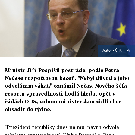
Autor ▪
ČTK
Ministr Jiří Pospíšil postrádal podle Petra
Nečase rozpočtovou kázeň. "Nebyl důvod s jeho
odvoláním váhat," oznámil Nečas. Nového šéfa
resortu spravedlnosti hodlá hledat opět v
řádách ODS, volnou ministerskou židli chce
obsadit do týdne.
"Prezident republiky dnes na můj návrh odvolal