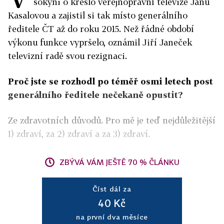
sokyni o křeslo veřejnoprávní televize Janu
Kasalovou a zajistil si tak místo generálního
ředitele ČT až do roku 2015. Než řádné období
výkonu funkce vypršelo, oznámil Jiří Janeček
televizní radě svou rezignaci.
Proč jste se rozhodl po téměř osmi letech post
generálního ředitele nečekaně opustit?
Ze zdravotních důvodů. Pro mě je teď nejdůležitější
1) zdraví, za 2) zdraví a za 3) zdraví.
ZBÝVÁ VÁM JEŠTĚ 70 % ČLÁNKU
Číst dál za
40 Kč
na první dva měsíce