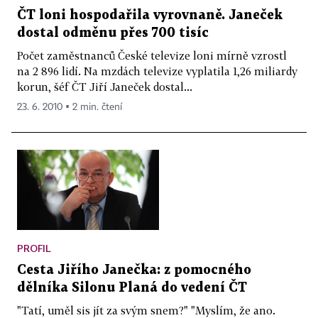
ČT loni hospodařila vyrovnaně. Janeček
dostal odměnu přes 700 tisíc
Počet zaměstnanců České televize loni mírně vzrostl
na 2 896 lidí. Na mzdách televize vyplatila 1,26 miliardy
korun, šéf ČT Jiří Janeček dostal...
23. 6. 2010 ▪ 2 min. čtení
PROFIL
Cesta Jiřího Janečka: z pomocného
dělníka Silonu Planá do vedení ČT
"Tatí, uměl sis jít za svým snem?" "Myslím, že ano.