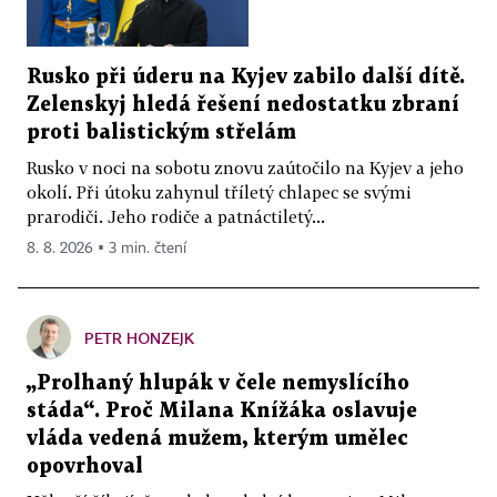
Rusko při úderu na Kyjev zabilo další dítě.
Zelenskyj hledá řešení nedostatku zbraní
proti balistickým střelám
Rusko v noci na sobotu znovu zaútočilo na Kyjev a jeho
okolí. Při útoku zahynul tříletý chlapec se svými
prarodiči. Jeho rodiče a patnáctiletý...
8. 8. 2026 ▪ 3 min. čtení
PETR HONZEJK
„Prolhaný hlupák v čele nemyslícího
stáda“. Proč Milana Knížáka oslavuje
vláda vedená mužem, kterým umělec
opovrhoval