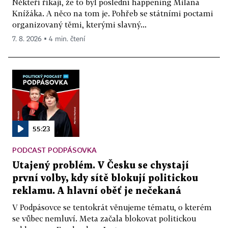
Někteří říkají, že to byl poslední happening Milana
Knížáka. A něco na tom je. Pohřeb se státními poctami
organizovaný těmi, kterými slavný...
7. 8. 2026 ▪ 4 min. čtení
55:23
PODCAST PODPÁSOVKA
Utajený problém. V Česku se chystají
první volby, kdy sítě blokují politickou
reklamu. A hlavní oběť je nečekaná
V Podpásovce se tentokrát věnujeme tématu, o kterém
se vůbec nemluví. Meta začala blokovat politickou