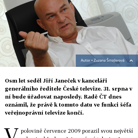
Autor ▪
Zuzana Šmajlerová
Osm let seděl Jiří Janeček v kanceláři
generálního ředitele České televize. 31. srpna v
ní bude úřadovat naposledy. Radě ČT dnes
oznámil, že právě k tomuto datu ve funkci šéfa
veřejnoprávní televize končí.
V
polovině července 2009 porazil svou největší