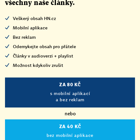
všechny naše články
.
Veškerý obsah HN.cz
Mobilní aplikace
Bez reklam
Odemykejte obsah pro přátele
Články v audioverzi + playlist
Možnost kdykoliv zrušit
ZA 80 KČ
s mobilní aplikací
a bez reklam
nebo
ZA 40 KČ
bez mobilní aplikace