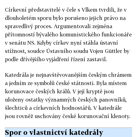
Církevní představitelé v čele s Vlkem tvrdili, že v
dlouholetém sporu bylo porušeno jejich právo na
spravedlivý proces. Argumentovali zejména
přítomností bývalého komunistického funkcionáře
v senátu NS. Kdyby církev nyní stáhla ústavní
stížnost, soudce Ústavního soudu Vojen Güttler by
podle dřívějšího vyjádření řízení zastavil.
Katedrála je nejnavštěvovanějším českým chrámem
a jedním ze symbolů české státnosti. Byla místem
korunovace českých králů. V její kryptě jsou
uloženy ostatky významných českých panovníků,
šlechticů a církevních hodnostářů. V katedrále
jsou rovněž uschovány české korunovační klenoty.
Spor o vlastnictví katedrály