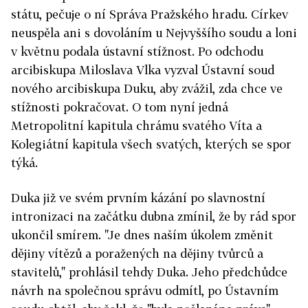
státu, pečuje o ní Správa Pražského hradu. Církev
neuspěla ani s dovoláním u Nejvyššího soudu a loni
v květnu podala ústavní stížnost. Po odchodu
arcibiskupa Miloslava Vlka vyzval Ústavní soud
nového arcibiskupa Duku, aby zvážil, zda chce ve
stížnosti pokračovat. O tom nyní jedná
Metropolitní kapitula chrámu svatého Víta a
Kolegiátní kapitula všech svatých, kterých se spor
týká.
Duka již ve svém prvním kázání po slavnostní
intronizaci na začátku dubna zmínil, že by rád spor
ukončil smírem. "Je dnes naším úkolem změnit
dějiny vítězů a poražených na dějiny tvůrců a
stavitelů," prohlásil tehdy Duka. Jeho předchůdce
návrh na společnou správu odmítl, po Ústavním