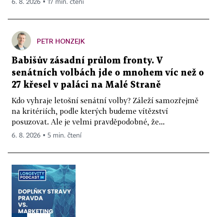
6. 8. 2026 ▪ 17 min. čtení
PETR HONZEJK
Babišův zásadní průlom fronty. V
senátních volbách jde o mnohem víc než o
27 křesel v paláci na Malé Straně
Kdo vyhraje letošní senátní volby? Záleží samozřejmě
na kritériích, podle kterých budeme vítězství
posuzovat. Ale je velmi pravděpodobné, že...
6. 8. 2026 ▪ 5 min. čtení