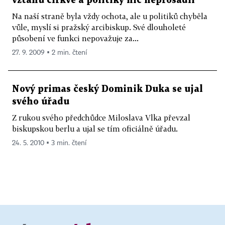
vztahu církve a politiky nic neprosadil
Na naší straně byla vždy ochota, ale u politiků chyběla
vůle, myslí si pražský arcibiskup. Své dlouholeté
působení ve funkci nepovažuje za...
27. 9. 2009 ▪ 2 min. čtení
Nový primas český Dominik Duka se ujal
svého úřadu
Z rukou svého předchůdce Miloslava Vlka převzal
biskupskou berlu a ujal se tím oficiálně úřadu.
24. 5. 2010 ▪ 3 min. čtení