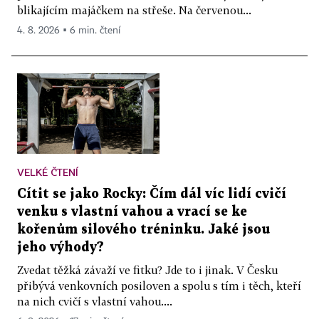
blikajícím majáčkem na střeše. Na červenou...
4. 8. 2026 ▪ 6 min. čtení
VELKÉ ČTENÍ
Cítit se jako Rocky: Čím dál víc lidí cvičí
venku s vlastní vahou a vrací se ke
kořenům silového tréninku. Jaké jsou
jeho výhody?
Zvedat těžká závaží ve fitku? Jde to i jinak. V Česku
přibývá venkovních posiloven a spolu s tím i těch, kteří
na nich cvičí s vlastní vahou....