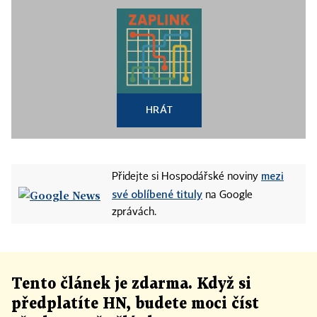
církev se dovolala k NS.
Březen 2009
- NS verdikt potvrdil.
HRÁT
mezi
Přidejte si Hospodářské noviny
své oblíbené tituly
na Google
zprávách.
Tento článek
je
zdarma. Když si
předplatíte HN, budete moci číst