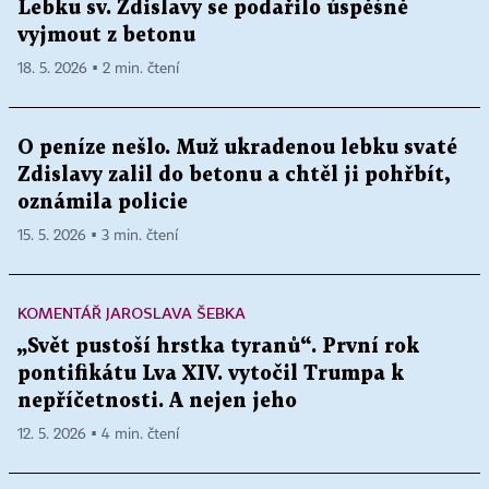
Lebku sv. Zdislavy se podařilo úspěšně
vyjmout z betonu
18. 5. 2026 ▪ 2 min. čtení
O peníze nešlo. Muž ukradenou lebku svaté
Zdislavy zalil do betonu a chtěl ji pohřbít,
oznámila policie
15. 5. 2026 ▪ 3 min. čtení
KOMENTÁŘ JAROSLAVA ŠEBKA
„Svět pustoší hrstka tyranů“. První rok
pontifikátu Lva XIV. vytočil Trumpa k
nepříčetnosti. A nejen jeho
12. 5. 2026 ▪ 4 min. čtení