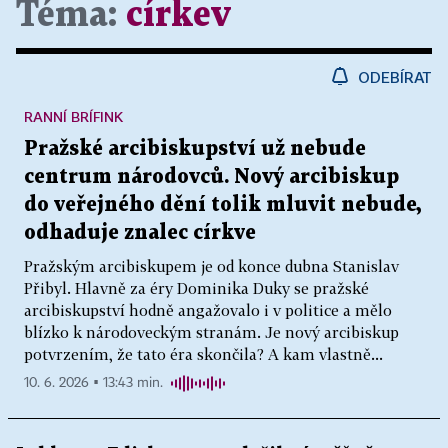
Téma:
církev
ODEBÍRAT
RANNÍ BRÍFINK
Pražské arcibiskupství už nebude
centrum národovců. Nový arcibiskup
do veřejného dění tolik mluvit nebude,
odhaduje znalec církve
Pražským arcibiskupem je od konce dubna Stanislav
Přibyl. Hlavně za éry Dominika Duky se pražské
arcibiskupství hodně angažovalo i v politice a mělo
blízko k národoveckým stranám. Je nový arcibiskup
potvrzením, že tato éra skončila? A kam vlastně...
10. 6. 2026 ▪ 13:43 min.