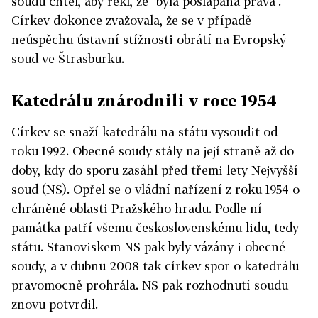
soudu chtěl, aby řekl, že "byla pošlapána práva".
Církev dokonce zvažovala, že se v případě
neúspěchu ústavní stížnosti obrátí na Evropský
soud ve Štrasburku.
Katedrálu znárodnili v roce 1954
Církev se snaží katedrálu na státu vysoudit od
roku 1992. Obecné soudy stály na její straně až do
doby, kdy do sporu zasáhl před třemi lety Nejvyšší
soud (NS). Opřel se o vládní nařízení z roku 1954 o
chráněné oblasti Pražského hradu. Podle ní
památka patří všemu československému lidu, tedy
státu. Stanoviskem NS pak byly vázány i obecné
soudy, a v dubnu 2008 tak církev spor o katedrálu
pravomocně prohrála. NS pak rozhodnutí soudu
znovu potvrdil.