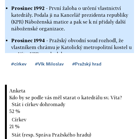
Prosinec 1992
- První žaloba o určení vlastnictví
katedrály. Podala ji na Kancelář prezidenta republiky
(KPR) Náboženská matice a pak se k ní přidaly další
náboženské organizace.
Prosinec 1994
- Pražský obvodní soud rozhodl, že
vlastníkem chrámu je Katolický metropolitní kostel u
sv. Víta, KPR se odvolala.
#církev
#Vlk Miloslav
#Pražský hrad
Březen 1998
- Skupina poslanců se obrátila na
Ústavní soud, aby se zrušily normy z 50. let, podle
kterých byla katolická církev v područí komunistické
moci a chrám byl proto církvi odebrán. ÚS zákony
Anketa
nezrušil.
Kdo by se podle vás měl starat o katedrálu sv. Víta?
Stát i církev dohromady
Srpen 2005
- NS rozhodl, že církev bude ve sporu o
52 %
katedrálu zastupovat Metropolitní kapitula sv. Víta. O
to se totiž vedly spory.
Církev
21 %
Říjen 2005
- Pražský obvodní soud znovu rozhodl, že
Stát (resp. Správa Pražského hradu)
katedrála patří církvi.