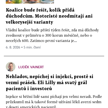
Koalice bude řešit, kolik přidá
důchodcům. Motoristé neodmítají ani
velkorysejší varianty
Vládní koalice bude příští týden řešit, zda má důchody
zvednout v průměru o 300 korun měsíčně, nebo o
necelých 600. Zatímco první varianta je...
6. 8. 2026 ▪ 5 min. čtení
LUDĚK VAINERT
Nehladov, nepíchej si injekci, prostě si
vezmi prášek. Eli Lilly má svatý grál
pacientů i investorů
Injekce si běžní lidé sami píchají jen velmi neradi. Podle
průzkumů má k takové formě užívání léků averzi sedm
z deseti amerických pacientů....