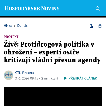
HN.cz
›
Domácí
PROTEXT
Živě: Protidrogová politika v
ohrožení – experti ostře
kritizují vládní přesun agendy
ČTK Protext
PŘEHRÁT ČLÁNEK
3. 6. 2026 09:45 ▪ 2 min. čtení