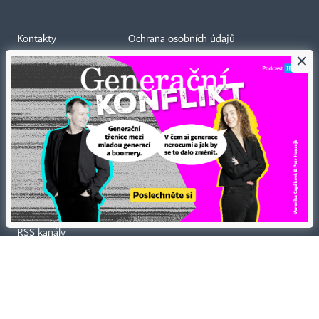
Kontakty
Ochrana osobních údajů
×
Tiráž redakce HN
Prohlášení o cookies
Economia
Nastavení soukromí
Kariéra v HN
Všeobecné smluvní podmínky
Ceník inzerce
Koupit / darovat předplatné
Eventy
Newslettery
RSS kanály
Autorská práva vykonává vydavatel. Bez písemného svolení vydavatele je
zakázáno jakékoli užití částí nebo celku díla, zejména rozmnožování a šíření
jakýmkoli způsobem, mechanickým nebo elektronickým, v českém nebo