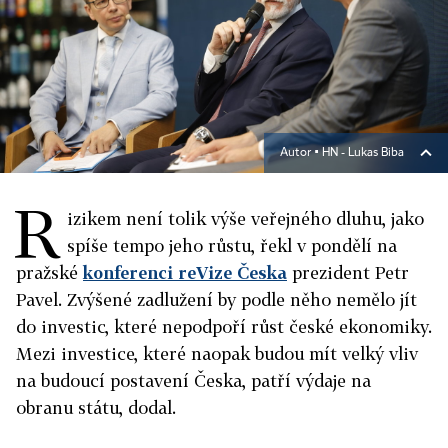
Autor ▪
HN - Lukas Biba
R
izikem není tolik výše veřejného dluhu, jako
spíše tempo jeho růstu, řekl v pondělí na
pražské
konferenci reVize Česka
prezident Petr
Pavel. Zvýšené zadlužení by podle něho nemělo jít
do investic, které nepodpoří růst české ekonomiky.
Mezi investice, které naopak budou mít velký vliv
na budoucí postavení Česka, patří výdaje na
obranu státu, dodal.