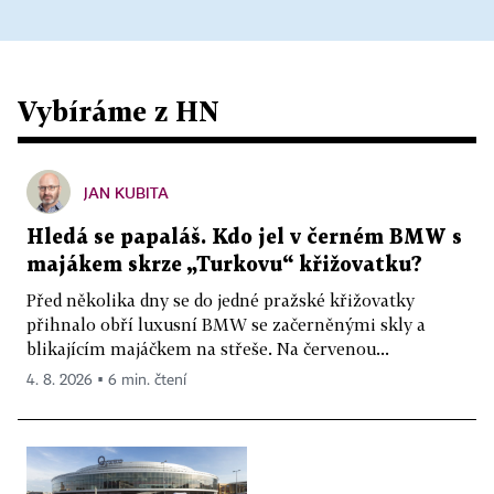
Vybíráme z HN
JAN KUBITA
Hledá se papaláš. Kdo jel v černém BMW s
majákem skrze „Turkovu“ křižovatku?
Před několika dny se do jedné pražské křižovatky
přihnalo obří luxusní BMW se začerněnými skly a
blikajícím majáčkem na střeše. Na červenou...
4. 8. 2026 ▪ 6 min. čtení