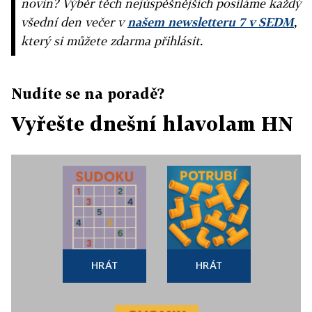
novin? Výběr těch nejúspěšnějších posíláme každý
všední den večer v
našem newsletteru 7 v SEDM
,
který si můžete zdarma přihlásit.
Nudíte se na poradě?
Vyřešte dnešní hlavolam HN
HRÁT
HRÁT