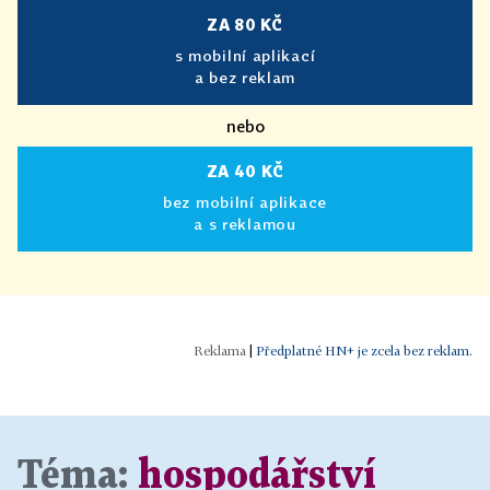
ZA 80 KČ
s mobilní aplikací
a bez reklam
nebo
ZA 40 KČ
bez mobilní aplikace
a s reklamou
|
Předplatné HN+ je zcela bez reklam.
Téma:
hospodářství