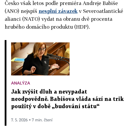
Česko však letos podle premiéra Andreje Babiše
(ANO) nejspíš
nesplní závazek
v Severoatlantické
alianci (NATO) vydat na obranu dvě procenta
hrubého domácího produktu (HDP).
ANALÝZA
Jak zvýšit dluh a nevypadat
neodpovědně. Babišova vláda sází na trik
použitý v době „budování státu“
7. 5. 2026 ▪ 7 min. čtení