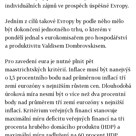
individuálních zájmů ve prospěch úspěšné Evropy.
Jedním z cílů takové Evropy by podle něho mělo
být dokončení jednotného trhu, o kterém v
pondělí jednal s eurokomisařem pro hospodářství
a produktivitu Valdisem Dombrovskisem.
Pro zavedení eura je nutné plnit pět
maastrichtských kritérií. Inflace musí být nanejvýš
o 1,5 procentního bodu nad průměrnou inflací tří
zemí eurozóny s nejnižším růstem cen. Dlouhodobá
úroková míra nesmí být o více než dva procentní
body nad průměrem tří zemí eurozóny s nejnižší
inflací. Kritérium veřejných financí stanovuje
maximální míru deficitu veřejných financí na tři
procenta hrubého domácího produktu (HDP) a
maximální míru zadlužení na 60 procent HDP.