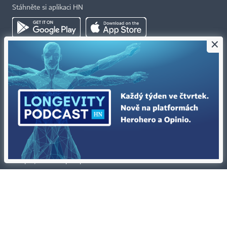
Stáhněte si aplikaci HN
×
Kontakty
Ochrana osobních údajů
Tiráž redakce HN
Prohlášení o cookies
Economia
Nastavení soukromí
Kariéra v HN
Všeobecné smluvní podmínky
Ceník inzerce
Koupit / darovat předplatné
Eventy
Newslettery
RSS kanály