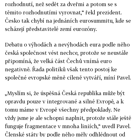
rozhodnutí, než sedět za dveřmi a potom se s
těmito rozhodnutími vyrovnat,“ řekl prezident.
Česko tak chybí na jednáních eurosummitu, kde se
scházejí představitelé zemí eurozóny.
Debatu o výhodách a nevýhodách eura podle něho
česká společnost vést nechce, protože se neustále
připomíná, že velká část Čechů vnímá euro
negativně. Řada politiků však tento postoj ke
společné evropské měně cíleně vytváří, míní Pavel.
„Myslím si, že úspěšná Česká republika může být
opravdu pouze v integrované a silné Evropě, a k
tomu máme v Evropě všechny předpoklady. Ne
vždy jsme je ale schopni naplnit, protože stále ještě
funguje fragmentace v mnoha liniích,“ uvedl Pavel.
Členské státy by podle něho měly odhlédnout od