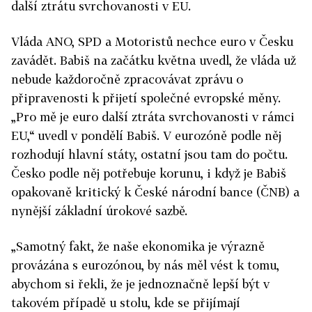
další ztrátu svrchovanosti v EU.
Vláda ANO, SPD a Motoristů nechce euro v Česku
zavádět. Babiš na začátku května uvedl, že vláda už
nebude každoročně zpracovávat zprávu o
připravenosti k přijetí společné evropské měny.
„Pro mě je euro další ztráta svrchovanosti v rámci
EU,“ uvedl v pondělí Babiš. V eurozóně podle něj
rozhodují hlavní státy, ostatní jsou tam do počtu.
Česko podle něj potřebuje korunu, i když je Babiš
opakovaně kritický k České národní bance (ČNB) a
nynější základní úrokové sazbě.
„Samotný fakt, že naše ekonomika je výrazně
provázána s eurozónou, by nás měl vést k tomu,
abychom si řekli, že je jednoznačně lepší být v
takovém případě u stolu, kde se přijímají