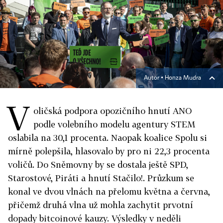
Autor ▪
Honza Mudra
V
oličská podpora opozičního hnutí ANO
podle volebního modelu agentury STEM
oslabila na 30,1 procenta. Naopak koalice Spolu si
mírně polepšila, hlasovalo by pro ni 22,3 procenta
voličů. Do Sněmovny by se dostala ještě SPD,
Starostové, Piráti a hnutí Stačilo!. Průzkum se
konal ve dvou vlnách na přelomu května a června,
přičemž druhá vlna už mohla zachytit prvotní
dopady bitcoinové kauzy. Výsledky v neděli