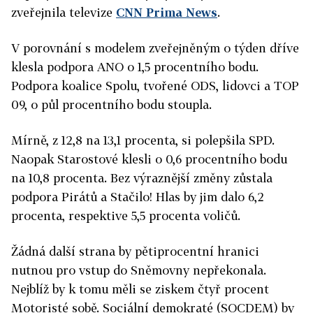
zveřejnila televize
CNN Prima News
.
V porovnání s modelem zveřejněným o týden dříve
klesla podpora ANO o 1,5 procentního bodu.
Podpora koalice Spolu, tvořené ODS, lidovci a TOP
09, o půl procentního bodu stoupla.
Mírně, z 12,8 na 13,1 procenta, si polepšila SPD.
Naopak Starostové klesli o 0,6 procentního bodu
na 10,8 procenta. Bez výraznější změny zůstala
podpora Pirátů a Stačilo! Hlas by jim dalo 6,2
procenta, respektive 5,5 procenta voličů.
Žádná další strana by pětiprocentní hranici
nutnou pro vstup do Sněmovny nepřekonala.
Nejblíž by k tomu měli se ziskem čtyř procent
Motoristé sobě. Sociální demokraté (SOCDEM) by