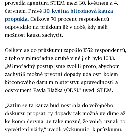
provedla agentura STEM mezi 30. květnem a 4.
červnem. Právě
30. května bitcoinová kauza
propukla
. Celkově 70 procent respondentů
odpovídalo na průzkum již v době, kdy měli
možnost kauzu zachytit.
Celkem se do průzkumu zapojilo 1552 respondentů,
z toho v mimořádné druhé vlně jich bylo 1033.
„Mimořádný postup jsme zvolili proto, abychom
zachytili možné prvotní dopady událostí kolem
bitconového daru ministerstvu spravedlnosti a
odstoupení Pavla Blažka (ODS),“ uvedl STEM.
„Zatím se ta kauza buď nestihla do veřejného
diskurzu propsat, ty dopady tak možná uvidíme až
ke konci června. Je také možné, že voliči uznali to
vysvětlení vlády,“ uvedli výzkumníci k průzkumu.