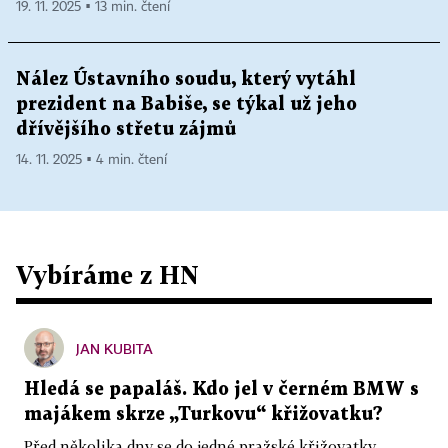
19. 11. 2025 ▪ 13 min. čtení
Nález Ústavního soudu, který vytáhl
prezident na Babiše, se týkal už jeho
dřívějšího střetu zájmů
14. 11. 2025 ▪ 4 min. čtení
Vybíráme z HN
JAN KUBITA
Hledá se papaláš. Kdo jel v černém BMW s
majákem skrze „Turkovu“ křižovatku?
Před několika dny se do jedné pražské křižovatky