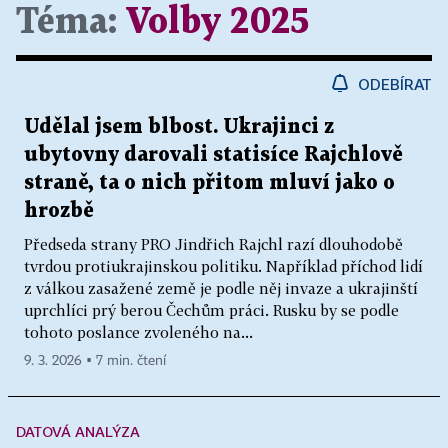
Téma:
Volby 2025
ODEBÍRAT
Udělal jsem blbost. Ukrajinci z
ubytovny darovali statisíce Rajchlově
straně, ta o nich přitom mluví jako o
hrozbě
Předseda strany PRO Jindřich Rajchl razí dlouhodobě
tvrdou protiukrajinskou politiku. Například příchod lidí
z válkou zasažené země je podle něj invaze a ukrajinští
uprchlíci prý berou Čechům práci. Rusku by se podle
tohoto poslance zvoleného na...
9. 3. 2026 ▪ 7 min. čtení
DATOVÁ ANALÝZA