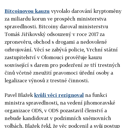
Bitcoinovou kauzu
vyvolalo darování kryptoměny
za miliardu korun ve prospěch ministerstva
spravedlnosti. Bitcoiny daroval ministerstvu
Tomáš Jiřikovský odsouzený v roce 2017 za
zpronevěru, obchod s drogami a nedovolené
ozbrojování. Věcí se zabývá policie, Vrchní státní
zastupitelství v Olomouci prověřuje kauzu
související s darem pro podezření ze tří trestných
činů včetně zneužití pravomoci úřední osoby a
legalizace výnosů z trestné činnosti.
Pavel Blažek
kvůli věci rezignoval
na funkci
ministra spravedlnosti, na vedení jihomoravské
organizace ODS, v ODS pozastavil členství a
nebude kandidovat v podzimních sněmovních
volbách. Blažek řekl, že věc podcenil a svůj postup