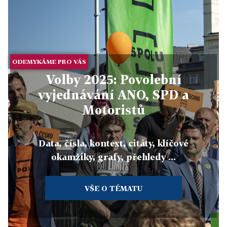
ODEMYKÁME PRO VÁS
Volby 2025: Povolební
vyjednávání ANO, SPD a
Motoristů
Data, čísla, kontext, citáty, klíčové
okamžiky, grafy, přehledy ...
VŠE O TÉMATU