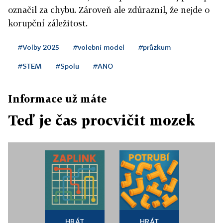
označil za chybu. Zároveň ale zdůraznil, že nejde o
korupční záležitost.
#Volby 2025
#volební model
#průzkum
#STEM
#Spolu
#ANO
Informace už máte
Teď je čas procvičit mozek
HRÁT
HRÁT