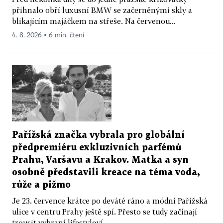
přihnalo obří luxusní BMW se začerněnými skly a
blikajícím majáčkem na střeše. Na červenou...
4. 8. 2026 ▪ 6 min. čtení
Pařížská značka vybrala pro globální
předpremiéru exkluzivních parfémů
Prahu, Varšavu a Krakov. Matka a syn
osobně představili kreace na téma voda,
růže a pižmo
Je 23. července krátce po deváté ráno a módní Pařížská
ulice v centru Prahy ještě spí. Přesto se tudy začínají
trousit vybraní lifestyloví...