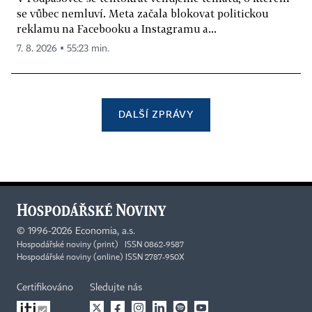
se vůbec nemluví. Meta začala blokovat politickou
reklamu na Facebooku a Instagramu a...
7. 8. 2026 ▪ 55:23 min.
DALŠÍ ZPRÁVY
©
1996-2026
Economia, a.s.
Hospodářské noviny (print) ISSN 0862-9587
Hospodářské noviny (online) ISSN 2787-950X
Certifikováno
Sledujte nás