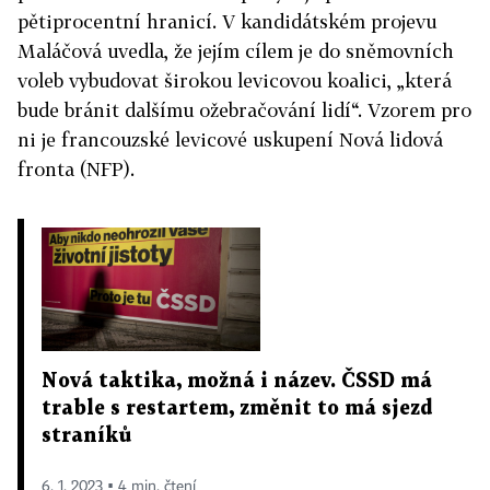
pětiprocentní hranicí. V kandidátském projevu
Maláčová uvedla, že jejím cílem je do sněmovních
voleb vybudovat širokou levicovou koalici, „která
bude bránit dalšímu ožebračování lidí“. Vzorem pro
ni je francouzské levicové uskupení Nová lidová
fronta (NFP).
Nová taktika, možná i název. ČSSD má
trable s restartem, změnit to má sjezd
straníků
6. 1. 2023 ▪ 4 min. čtení