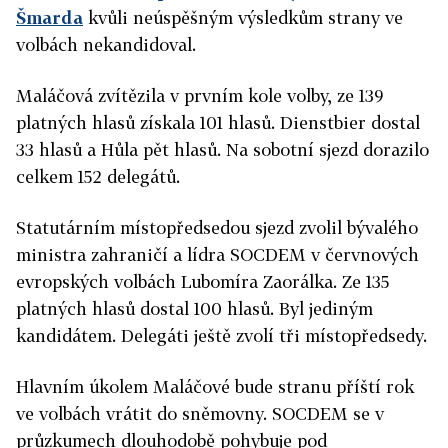
Šmarda
kvůli neúspěšným výsledkům strany ve
volbách nekandidoval.
Maláčová zvítězila v prvním kole volby, ze 139
platných hlasů získala 101 hlasů. Dienstbier dostal
33 hlasů a Hůla pět hlasů. Na sobotní sjezd dorazilo
celkem 152 delegátů.
Statutárním místopředsedou sjezd zvolil bývalého
ministra zahraničí a lídra SOCDEM v červnových
evropských volbách Lubomíra Zaorálka. Ze 135
platných hlasů dostal 100 hlasů. Byl jediným
kandidátem. Delegáti ještě zvolí tři místopředsedy.
Hlavním úkolem Maláčové bude stranu příští rok
ve volbách vrátit do sněmovny. SOCDEM se v
průzkumech dlouhodobě pohybuje pod