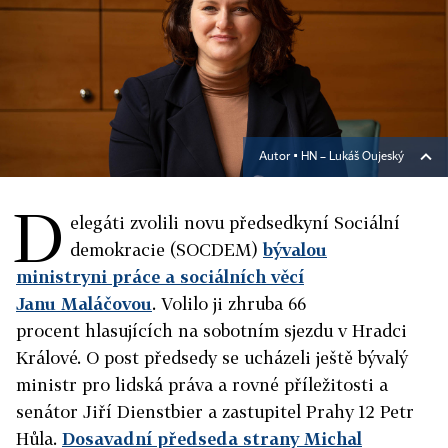
Autor ▪
HN – Lukáš Oujeský
D
elegáti zvolili novu předsedkyní Sociální
demokracie (SOCDEM)
bývalou
ministryni práce a sociálních věcí
Janu Maláčovou
. Volilo ji zhruba 66
procent hlasujících na sobotním sjezdu v Hradci
Králové. O post předsedy se ucházeli ještě bývalý
ministr pro lidská práva a rovné příležitosti a
senátor Jiří Dienstbier a zastupitel Prahy 12 Petr
Hůla.
Dosavadní předseda strany Michal