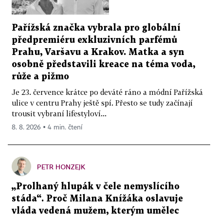
Pařížská značka vybrala pro globální
předpremiéru exkluzivních parfémů
Prahu, Varšavu a Krakov. Matka a syn
osobně představili kreace na téma voda,
růže a pižmo
Je 23. července krátce po deváté ráno a módní Pařížská
ulice v centru Prahy ještě spí. Přesto se tudy začínají
trousit vybraní lifestyloví...
8. 8. 2026 ▪ 4 min. čtení
PETR HONZEJK
„Prolhaný hlupák v čele nemyslícího
stáda“. Proč Milana Knížáka oslavuje
vláda vedená mužem, kterým umělec