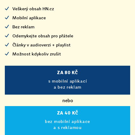
Veškerý obsah HN.cz
Mobilní aplikace
Bez reklam
Odemykejte obsah pro přátele
Články v audioverzi + playlist
Možnost kdykoliv zrušit
ZA 80 KČ
s mobilní aplikací
a bez reklam
nebo
ZA 40 KČ
bez mobilní aplikace
a s reklamou