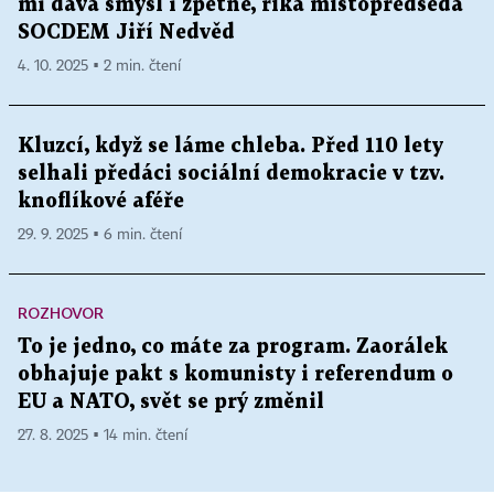
mi dává smysl i zpětně, říká místopředseda
SOCDEM Jiří Nedvěd
4. 10. 2025 ▪ 2 min. čtení
Kluzcí, když se láme chleba. Před 110 lety
selhali předáci sociální demokracie v tzv.
knoflíkové aféře
29. 9. 2025 ▪ 6 min. čtení
ROZHOVOR
To je jedno, co máte za program. Zaorálek
obhajuje pakt s komunisty i referendum o
EU a NATO, svět se prý změnil
27. 8. 2025 ▪ 14 min. čtení