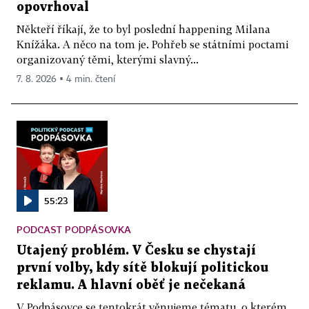
opovrhoval
Někteří říkají, že to byl poslední happening Milana
Knížáka. A něco na tom je. Pohřeb se státními poctami
organizovaný těmi, kterými slavný...
7. 8. 2026 ▪ 4 min. čtení
55:23
PODCAST PODPÁSOVKA
Utajený problém. V Česku se chystají
první volby, kdy sítě blokují politickou
reklamu. A hlavní oběť je nečekaná
V Podpásovce se tentokrát věnujeme tématu, o kterém