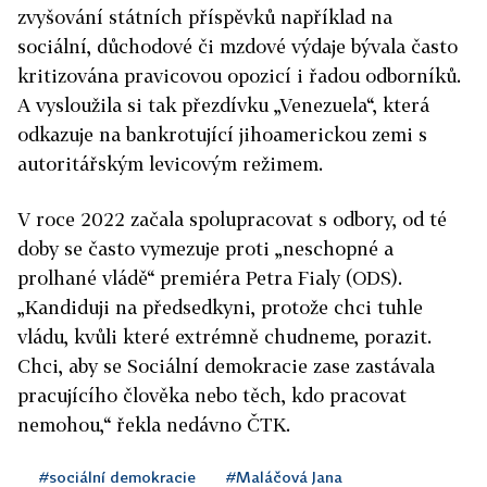
zvyšování státních příspěvků například na
sociální, důchodové či mzdové výdaje bývala často
kritizována pravicovou opozicí i řadou odborníků.
A vysloužila si tak přezdívku „Venezuela“, která
odkazuje na bankrotující jihoamerickou zemi s
autoritářským levicovým režimem.
V roce 2022 začala spolupracovat s odbory, od té
doby se často vymezuje proti „neschopné a
prolhané vládě“ premiéra Petra Fialy (ODS).
„Kandiduji na předsedkyni, protože chci tuhle
vládu, kvůli které extrémně chudneme, porazit.
Chci, aby se Sociální demokracie zase zastávala
pracujícího člověka nebo těch, kdo pracovat
nemohou,“ řekla nedávno ČTK.
#sociální demokracie
#Maláčová Jana