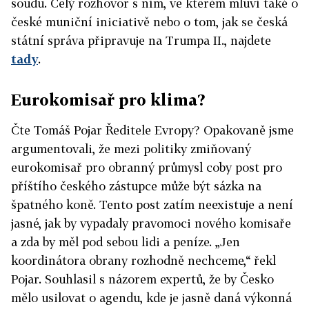
soudu. Celý rozhovor s ním, ve kterém mluví také o
české muniční iniciativě nebo o tom, jak se česká
státní správa připravuje na Trumpa II., najdete
tady
.
Eurokomisař pro klima?
Čte Tomáš Pojar Ředitele Evropy? Opakovaně jsme
argumentovali, že mezi politiky zmiňovaný
eurokomisař pro obranný průmysl coby post pro
příštího českého zástupce může být sázka na
špatného koně. Tento post zatím neexistuje a není
jasné, jak by vypadaly pravomoci nového komisaře
a zda by měl pod sebou lidi a peníze. „Jen
koordinátora obrany rozhodně nechceme,“ řekl
Pojar. Souhlasil s názorem expertů, že by Česko
mělo usilovat o agendu, kde je jasně daná výkonná