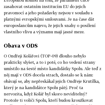
Evropskou komisí na tom, že parlament chce
zasahovat ostatním institucím EU do jejich
pravomocí a jeho požadavky nejsou v souladu s
platnými evropskými smlouvami. Je na čase dát
europoslancům najevo, že jejich snahy o posílení
vlastního vlivu a významu mají jasné meze.
Obava v ODS
O Ondřeji Kolářovi (TOP-09) dlouho nebylo
prakticky slyšet, a to i poté, co ho vedení strany
umístilo na šesté místo kandidátky Spolu. Ale teď z
něj mají v ODS docela strach, dostalo se k nám:
obávají se, aby nepřeskákal jejich Ondřeje Krutílka,
který je na kandidátce Spolu pátý. Proč ta
nervozita, když Kolář byl skoro neviditelný?
Protože ti voliči Spolu, kteří budou kroužkovat