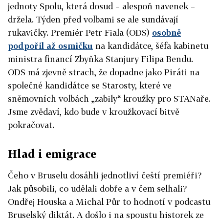
jednoty Spolu, která dosud – alespoň navenek –
držela. Týden před volbami se ale sundávají
rukavičky. Premiér Petr Fiala (ODS)
osobně
podpořil až osmičku
na kandidátce, šéfa kabinetu
ministra financí Zbyňka Stanjury Filipa Bendu.
ODS má zjevně strach, že dopadne jako Piráti na
společné kandidátce se Starosty, které ve
sněmovních volbách „zabily“ kroužky pro STANaře.
Jsme zvědaví, kdo bude v kroužkovací bitvě
pokračovat.
Hlad i emigrace
Čeho v Bruselu dosáhli jednotliví čeští premiéři?
Jak působili, co udělali dobře a v čem selhali?
Ondřej Houska a Michal Půr to hodnotí v podcastu
Bruselský diktát. A došlo i na spoustu historek ze