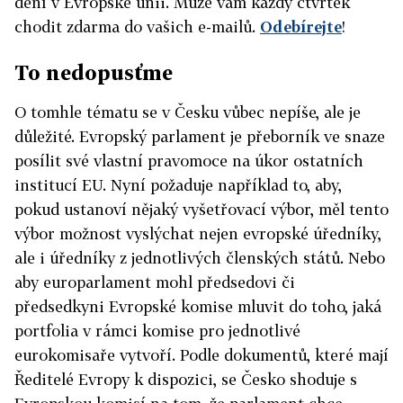
dění v Evropské unii. Může vám každý čtvrtek
chodit zdarma do vašich e-mailů.
Odebírejte
!
To nedopusťme
O tomhle tématu se v Česku vůbec nepíše, ale je
důležité. Evropský parlament je přeborník ve snaze
posílit své vlastní pravomoce na úkor ostatních
institucí EU. Nyní požaduje například to, aby,
pokud ustanoví nějaký vyšetřovací výbor, měl tento
výbor možnost vyslýchat nejen evropské úředníky,
ale i úředníky z jednotlivých členských států. Nebo
aby europarlament mohl předsedovi či
předsedkyni Evropské komise mluvit do toho, jaká
portfolia v rámci komise pro jednotlivé
eurokomisaře vytvoří. Podle dokumentů, které mají
Ředitelé Evropy k dispozici, se Česko shoduje s