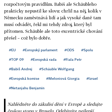
rozpočtovým pravidlům. Babiš ale Schäubleho
prakticky nepustil ke slovu: chrlil na něj, kolik v
Německu zaměstnává lidí a jak vysoké daně tam
musí odvádět, řekl mi tehdy zdroj, který byl
přítomen. Schäuble ale toto excentrické chování
přešel – což bylo dobře.
#EU
#Evropský parlament
#ODS
#Spolu
#TOP 09
#Evropská rada
#Fiala Petr
#Babiš Andrej
#Schäuble Wolfgang
#Evropská komise
#Meloniová Giorgia
#Izrael
#Netanjahu Benjamin
Nahlédněte do zákulisí dění v Evropě a sledujte
českou stopu v Bruselu. Odebírejte nejlepší