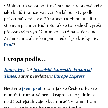
• Málokterá velká politická strana je v takové krizi
jako britští konzervativci. Na labouristy podle
průzkumů ztrácí asi 20 procentních bodů a lídr
strany a premiér Rishi Sunak se to rozhodl vyřešit
překvapivým vyhlášením voleb už na 4. července.
Zatím se mu ale v kampani nedaří prakticky nic.
Proč
?
Evropa podle…
Henry Foy
, šéf
bruselské kanceláře Financial
Times
, autor newsletteru
Europe Express
Nedávno
jsem psal
o tom, jak se Česko díky své
muniční iniciativě pro Ukrajinu stalo jedním z
nejdůležitějších vojenských hráčů v rámci EU a
NATO. Jenže s velkou mocí se pojí velká