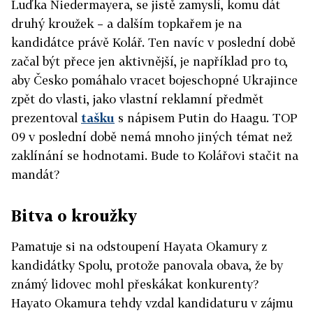
Luďka Niedermayera, se jistě zamyslí, komu dát
druhý kroužek – a dalším topkařem je na
kandidátce právě Kolář. Ten navíc v poslední době
začal být přece jen aktivnější, je například pro to,
aby Česko pomáhalo vracet bojeschopné Ukrajince
zpět do vlasti, jako vlastní reklamní předmět
prezentoval
tašku
s nápisem Putin do Haagu. TOP
09 v poslední době nemá mnoho jiných témat než
zaklínání se hodnotami. Bude to Kolářovi stačit na
mandát?
Bitva o kroužky
Pamatuje si na odstoupení Hayata Okamury z
kandidátky Spolu, protože panovala obava, že by
známý lidovec mohl přeskákat konkurenty?
Hayato Okamura tehdy vzdal kandidaturu v zájmu