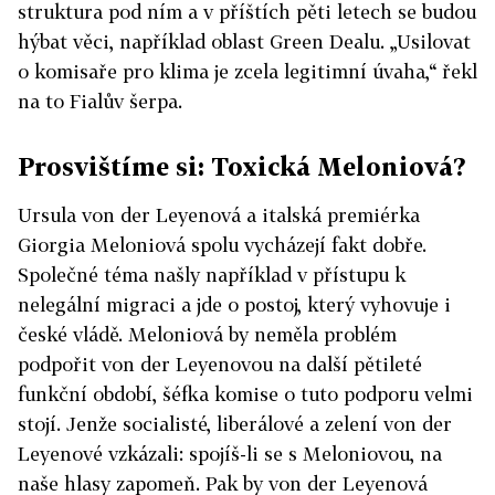
struktura pod ním a v příštích pěti letech se budou
hýbat věci, například oblast Green Dealu. „Usilovat
o komisaře pro klima je zcela legitimní úvaha,“ řekl
na to Fialův šerpa.
Prosvištíme si: Toxická Meloniová?
Ursula von der Leyenová a italská premiérka
Giorgia Meloniová spolu vycházejí fakt dobře.
Společné téma našly například v přístupu k
nelegální migraci a jde o postoj, který vyhovuje i
české vládě. Meloniová by neměla problém
podpořit von der Leyenovou na další pětileté
funkční období, šéfka komise o tuto podporu velmi
stojí. Jenže socialisté, liberálové a zelení von der
Leyenové vzkázali: spojíš-li se s Meloniovou, na
naše hlasy zapomeň. Pak by von der Leyenová