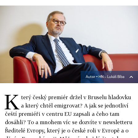
Autor ▪
HN – Lukáš Bíba
K
terý český premiér držel v Bruselu hladovku
a který chtěl emigrovat? A jak se jednotliví
čeští premiéři v centru EU zapsali a čeho tam
dosáhli? To a mnohem víc se dozvíte v newsletteru
Ředitelé Evropy, který je o české roli v Evropě a o