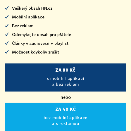
Veškerý obsah HN.cz
Mobilní aplikace
Bez reklam
Odemykejte obsah pro přátele
Články v audioverzi + playlist
Možnost kdykoliv zrušit
ZA 80 KČ
s mobilní aplikací
a bez reklam
nebo
ZA 40 KČ
bez mobilní aplikace
a s reklamou