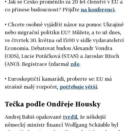
• Jak se Česko proměnilo za 20 let členství v EU a
co přinese budoucnost? Přijďte
na konferenci
.
• Chcete osobně vyjádřit názor na pomoc Ukrajině
nebo migrační politiku EU? Můžete, a to už dnes,
ve čtvrtek 30. května od 15:00 v sídle vydavatelství
Economia. Debatovat budou Alexandr Vondra
(ODS), Lucie Potůčková (STAN) a Jaroslav Bžoch
(ANO). Registrace (zdarma)
zde
.
• Euroskeptičtí kamarádi, proberte se: EU má
strašně malý rozpočet,
potřebuje větší
.
Tečka podle Ondřeje Housky
Andrej Babiš opakovaně
tvrdil
, že někdejší
německý ministr financí Wolfgang Schäuble byl