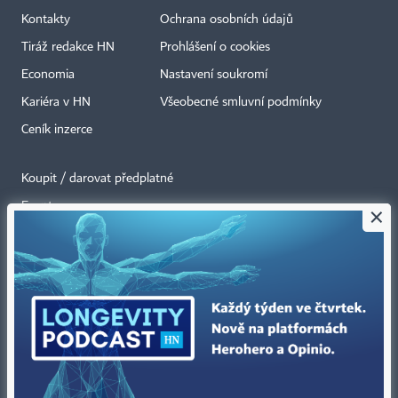
Kontakty
Ochrana osobních údajů
Tiráž redakce HN
Prohlášení o cookies
Economia
Nastavení soukromí
Kariéra v HN
Všeobecné smluvní podmínky
Ceník inzerce
Koupit / darovat předplatné
Eventy
×
Newslettery
RSS kanály
Autorská práva vykonává vydavatel. Bez písemného svolení vydavatele je
zakázáno jakékoli užití částí nebo celku díla, zejména rozmnožování a šíření
jakýmkoli způsobem, mechanickým nebo elektronickým, v českém nebo
jiném jazyce. Bez souhlasu vydavatele je zakázáno též rozmnožování
obsahu pro účely automatizované analýzy textů nebo dat