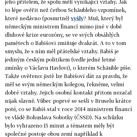
jeho přítelem, že spolu měli vynikající vztahy. Jak
to lépe ověřit než četbou Schäubleho vzpomínek,
které nedávno (posmrtně)
vyšly
? Muž, který byl
německým ministrem financí mimo jiné v době
dluhové krize eurozóny, se ve svých obsáhlých
pamětech o Babišovi zmiňuje dvakrát. A to v tom
smyslu, že s ním měl přátelské vztahy. Babiš je
jediným českým politikem (vedle jedné letmé
zmínky o Václavu Havlovi), o kterém Schäuble píše.
Takže ověřeno: jistě lze Babišovi dát za pravdu, že
měl se svým německým kolegou, řekněme, velmi
dobré vztahy. Jejich osobní kontakt přitom nezačal
nijak slavně. Vůbec poprvé se sešli v Bruselu krátce
poté, co se Babiš stal v roce 2014 ministrem financí
ve vládě Bohuslava Sobotky (ČSSD). Na schůzku
bylo vyhrazeno 15 minut a tématem měly být
společné postoje obou zemí například k