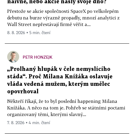
naivně, nebo akcie našly svoje dno?
Přestože se akcie společnosti SpaceX po velkolepém
debutu na burze výrazně propadly, mnozí analytici z
Wall Street nepřestávají firmě věřit a...
8. 8. 2026 ▪ 5 min. čtení
PETR HONZEJK
„Prolhaný hlupák v čele nemyslícího
stáda“. Proč Milana Knížáka oslavuje
vláda vedená mužem, kterým umělec
opovrhoval
Někteří říkají, že to byl poslední happening Milana
Knížáka. A něco na tom je. Pohřeb se státními poctami
organizovaný těmi, kterými slavný...
7. 8. 2026 ▪ 4 min. čtení