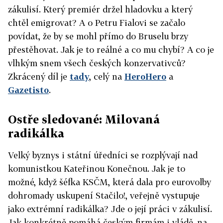
zákulisí. Který premiér držel hladovku a který
chtěl emigrovat? A o Petru Fialovi se začalo
povídat, že by se mohl přímo do Bruselu brzy
přestěhovat. Jak je to reálné a co mu chybí? A co je
vlhkým snem všech českých konzervativců?
Zkrácený díl je
tady
, celý na
HeroHero
a
Gazetisto
.
Ostře sledované: Milovaná
radikálka
Velký byznys i státní úředníci se rozplývají nad
komunistkou Kateřinou Konečnou. Jak je to
možné, když šéfka KSČM, která dala pro eurovolby
dohromady uskupení Stačilo!, veřejně vystupuje
jako extrémní radikálka? Jde o její práci v zákulisí.
Jak konkrétně pomáhá českým firmám i vládě, na