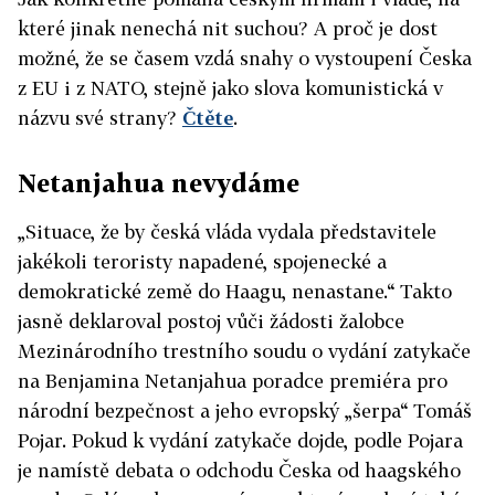
které jinak nenechá nit suchou? A proč je dost
možné, že se časem vzdá snahy o vystoupení Česka
z EU i z NATO, stejně jako slova komunistická v
názvu své strany?
Čtěte
.
Netanjahua nevydáme
„Situace, že by česká vláda vydala představitele
jakékoli teroristy napadené, spojenecké a
demokratické země do Haagu, nenastane.“ Takto
jasně deklaroval postoj vůči žádosti žalobce
Mezinárodního trestního soudu o vydání zatykače
na Benjamina Netanjahua poradce premiéra pro
národní bezpečnost a jeho evropský „šerpa“ Tomáš
Pojar. Pokud k vydání zatykače dojde, podle Pojara
je namístě debata o odchodu Česka od haagského