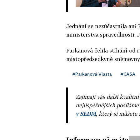
Jednání se nezúčastnila ani P
ministerstva spravedlnosti. 
Parkanová čelila stíhání od 
místopředsedkyně sněmovny. S
#Parkanová Vlasta
#CASA
Zajímají vás další kvalit
nejúspěšnějších posíláme
v SEDM
, který si můžete 
Informace už máte