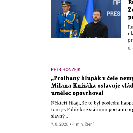
R
Z
p
Ru
ok
pr
8.
PETR HONZEJK
„Prolhaný hlupák v čele nemy
Milana Knížáka oslavuje vlá
umělec opovrhoval
Někteří říkají, že to byl poslední ha
tom je. Pohřeb se státními poctami o
slavný...
7. 8. 2026 ▪ 4 min. čtení