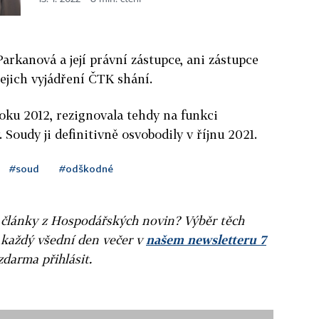
arkanová a její právní zástupce, ani zástupce
Jejich vyjádření ČTK shání.
roku 2012, rezignovala tehdy na funkci
oudy ji definitivně osvobodily v říjnu 2021.
#soud
#odškodné
ní články z Hospodářských novin? Výběr těch
 každý všední den večer v
našem newsletteru 7
zdarma přihlásit.