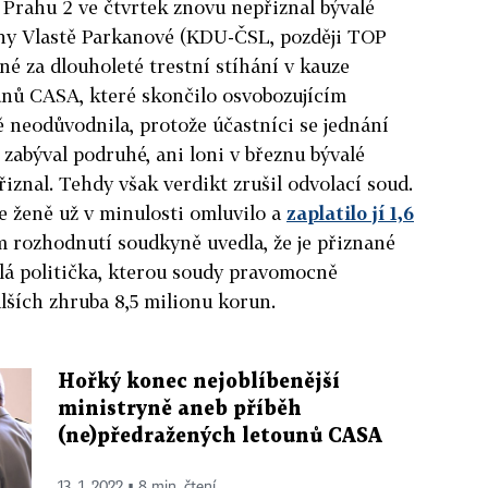
 Prahu 2 ve čtvrtek znovu nepřiznal bývalé
ny Vlastě Parkanové (KDU-ČSL, později TOP
né za dlouholeté trestní stíhání v kauze
nů CASA, které skončilo osvobozujícím
 neodůvodnila, protože účastníci se jednání
 zabýval podruhé, ani loni v březnu bývalé
iznal. Tehdy však verdikt zrušil odvolací soud.
e ženě už v minulosti omluvilo a
zaplatilo jí 1,6
m rozhodnutí soudkyně uvedla, že je přiznané
lá politička, kterou soudy pravomocně
alších zhruba 8,5 milionu korun.
Hořký konec nejoblíbenější
ministryně aneb příběh
(ne)předražených letounů CASA
13. 1. 2022 ▪ 8 min. čtení