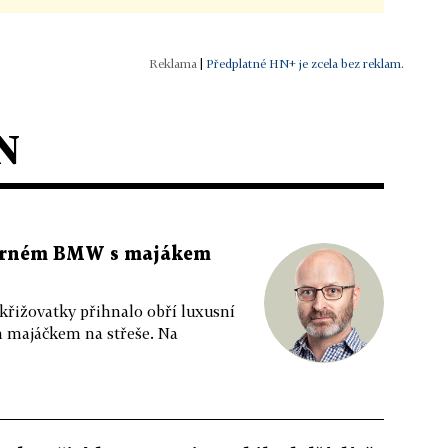
|
Předplatné HN+ je zcela bez reklam.
N
 černém BMW s majákem
 křižovatky přihnalo obří luxusní
m majáčkem na střeše. Na