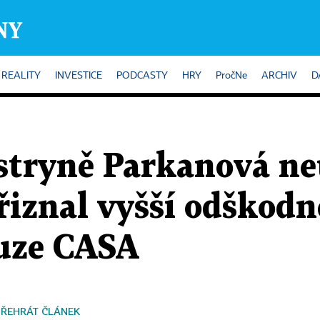
REALITY
INVESTICE
PODCASTY
HRY
PročNe
ARCHIV
D
stryně Parkanová ne
řiznal vyšší odškodn
auze CASA
PŘEHRÁT ČLÁNEK