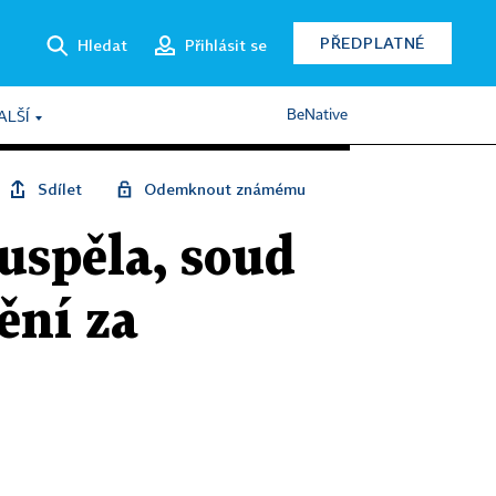
PŘEDPLATNÉ
Hledat
Přihlásit se
BeNative
ALŠÍ
Sdílet
Odemknout známému
uspěla, soud
ění za