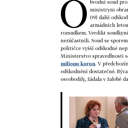
O
bvodní soud pro
ministryni obra
09) další odškod
armádních letou
rozsudkem. Verdikt soudkyně
nezúčastnili. Soud se sporem
političce vyšší odškodné nepř
Ministerstvo spravedlnosti s
milionu korun
. V předchozí
odškodnění dostatečné. Býva
osvobodily, žádala v žalobě d