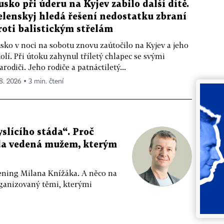
usko při úderu na Kyjev zabilo další dítě.
elenskyj hledá řešení nedostatku zbraní
roti balistickým střelám
sko v noci na sobotu znovu zaútočilo na Kyjev a jeho
olí. Při útoku zahynul tříletý chlapec se svými
arodiči. Jeho rodiče a patnáctiletý...
 8. 2026 ▪ 3 min. čtení
slícího stáda“. Proč
da vedená mužem, kterým
ppening Milana Knížáka. A něco na
rganizovaný těmi, kterými