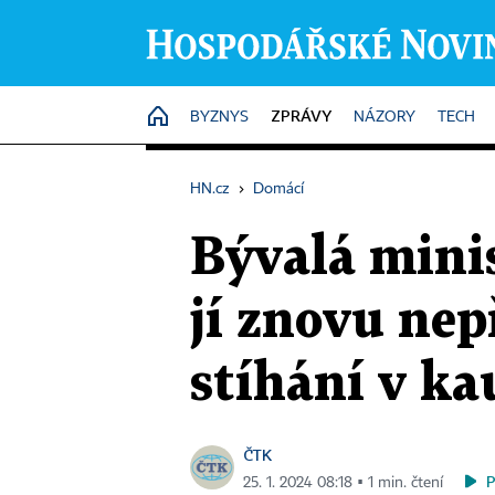
ZPRÁVY
HOME
BYZNYS
NÁZORY
TECH
HN.cz
›
Domácí
Bývalá mini
jí znovu nep
stíhání v k
ČTK
25. 1. 2024 08:18 ▪ 1 min. čtení