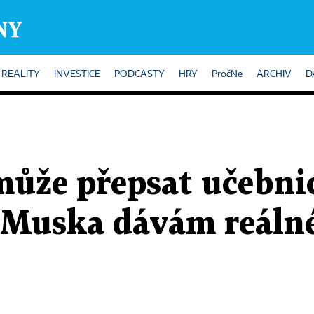
REALITY
INVESTICE
PODCASTY
HRY
PročNe
ARCHIV
D
může přepsat učebni
d Muska dávám reáln