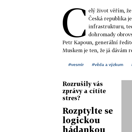
C
elý život věřím, ž
Česká republika je
infrastrukturu, te
dohromady obrovsk
Petr Kapoun, generální ředi
Muskem je ten, že já dávám r
#vesmír
#věda a výzkum
Rozrušily vás
zprávy a cítíte
stres?
Rozptylte se
logickou
hádankou