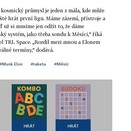
e kosmický průmysl je jeden z mála, kde může
ště hrát první ligu. Máme zázemí, přístroje a
ď už si musíme jen odžít to, že dáme
ý systém, jako třeba sondu k Měsíci,“ říká
tel TRL Space. „Rozdíl mezi mnou a Elonem
eálné termíny,“ dodává.
#Musk Elon
#raketa
#Měsíc
HRÁT
HRÁT