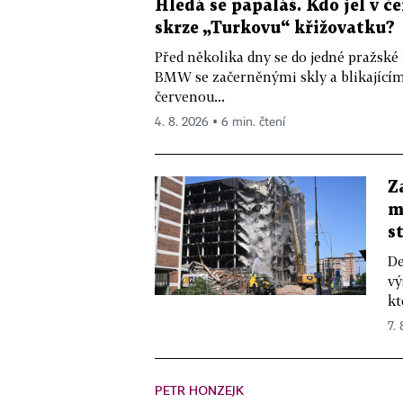
Hledá se papaláš. Kdo jel v
skrze „Turkovu“ křižovatku?
Před několika dny se do jedné pražské
BMW se začerněnými skly a blikající
červenou...
4. 8. 2026 ▪ 6 min. čtení
Z
m
s
De
vý
kt
7.
PETR HONZEJK