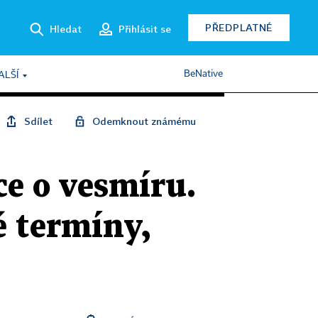
PŘEDPLATNÉ
Hledat
Přihlásit se
BeNative
ALŠÍ
Sdílet
Odemknout známému
ce o vesmíru.
é termíny,