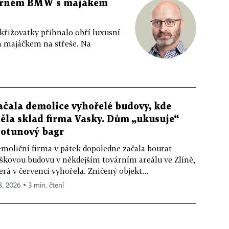
 černém BMW s majákem
 křižovatky přihnalo obří luxusní
m majáčkem na střeše. Na
ačala demolice vyhořelé budovy, kde
ěla sklad firma Vasky. Dům „ukusuje“
totunový bagr
moliční firma v pátek dopoledne začala bourat
škovou budovu v někdejším továrním areálu ve Zlíně,
erá v červenci vyhořela. Zničený objekt...
 8. 2026 ▪ 3 min. čtení