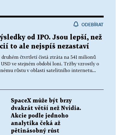
ODEBÍRAT
sledky od IPO. Jsou lepší, než
cií to ale nejspíš nezastaví
druhém čtvrtletí čistá ztráta na 541 milionů
y USD ve stejném období loni. Tržby vzrostly o
nému růstu v oblasti satelitního internetu...
SpaceX může být brzy
dvakrát větší než Nvidia.
Akcie podle jednoho
analytika čeká až
pětinásobný růst