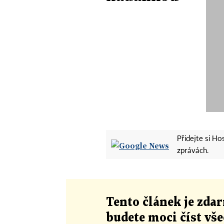
Přidejte si H
zprávách.
Tento článek
je
zdar
budete moci číst vš