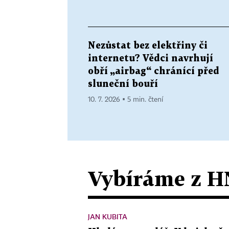
Nezůstat bez elektřiny či
internetu? Vědci navrhují
obří „airbag“ chránící před
sluneční bouří
10. 7. 2026 ▪ 5 min. čtení
Vybíráme z H
JAN KUBITA