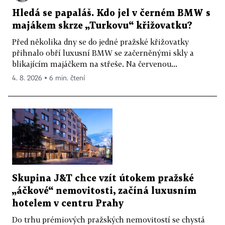
Hledá se papaláš. Kdo jel v černém BMW s
majákem skrze „Turkovu“ křižovatku?
Před několika dny se do jedné pražské křižovatky
přihnalo obří luxusní BMW se začerněnými skly a
blikajícím majáčkem na střeše. Na červenou...
4. 8. 2026 ▪ 6 min. čtení
Skupina J&T chce vzít útokem pražské
„áčkové“ nemovitosti, začíná luxusním
hotelem v centru Prahy
Do trhu prémiových pražských nemovitostí se chystá