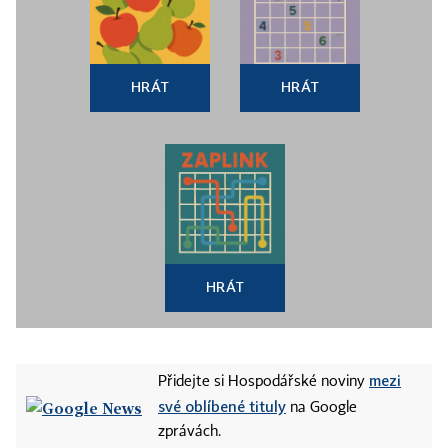
HRÁT
HRÁT
HRÁT
mezi
Přidejte si Hospodářské noviny
své oblíbené tituly
na Google
zprávách.