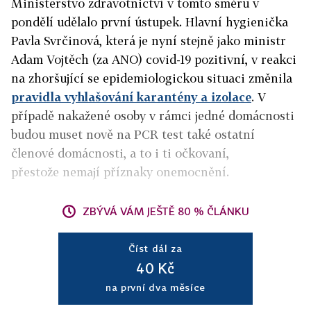
Ministerstvo zdravotnictví v tomto směru v
pondělí udělalo první ústupek. Hlavní hygienička
Pavla Svrčinová, která je nyní stejně jako ministr
Adam Vojtěch (za ANO) covid-19 pozitivní, v reakci
na zhoršující se epidemiologickou situaci změnila
pravidla vyhlašování karantény a izolace
. V
případě nakažené osoby v rámci jedné domácnosti
budou muset nově na PCR test také ostatní
členové domácnosti, a to i ti očkovaní,
přestože nemají příznaky onemocnění.
ZBÝVÁ VÁM JEŠTĚ 80 % ČLÁNKU
Číst dál za
40 Kč
na první dva měsíce