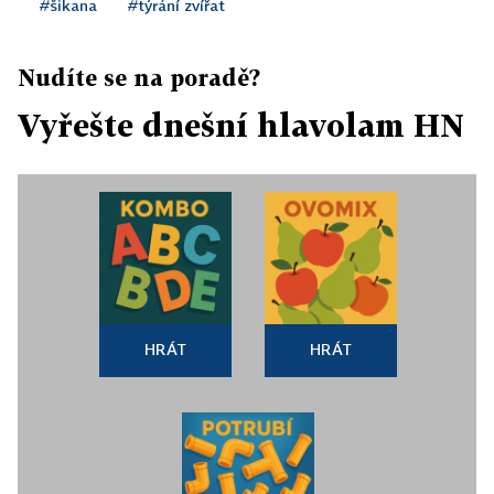
#šikana
#týrání zvířat
Nudíte se na poradě?
Vyřešte dnešní hlavolam HN
HRÁT
HRÁT