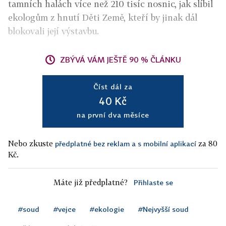
tamních halách více než 210 tisíc nosnic, jak slíbil
ekologům z hnutí Děti Země, kteří by jinak dál
blokovali její výstavbu.
ZBÝVÁ VÁM JEŠTĚ 90 % ČLÁNKU
Číst dál za
40 Kč
na první dva měsíce
Nebo zkuste
za 80
předplatné bez reklam a s mobilní aplikací
Kč.
Máte již předplatné?
Přihlaste se
#soud
#vejce
#ekologie
#Nejvyšší soud