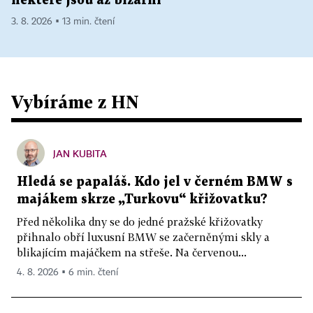
některé jsou až bizarní
3. 8. 2026 ▪ 13 min. čtení
Vybíráme z HN
JAN KUBITA
Hledá se papaláš. Kdo jel v černém BMW s
majákem skrze „Turkovu“ křižovatku?
Před několika dny se do jedné pražské křižovatky
přihnalo obří luxusní BMW se začerněnými skly a
blikajícím majáčkem na střeše. Na červenou...
4. 8. 2026 ▪ 6 min. čtení