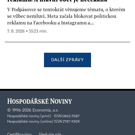
V Podpásovce se tentokrát věnujeme tématu, o kterém
se vůbec nemluví. Meta začala blokovat politickou
reklamu na Facebooku a Instagramu a...
7. 8. 2026 ▪ 55:23 min.
DALŠÍ ZPRÁVY
©
1996-2026
Economia, a.s.
Hospodářské noviny (print) ISSN 0862-9587
Hospodářské noviny (online) ISSN 2787-950X
Certifikováno
Sledujte nás