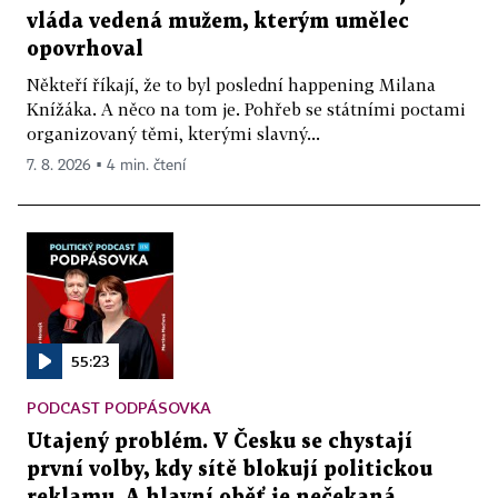
vláda vedená mužem, kterým umělec
opovrhoval
Někteří říkají, že to byl poslední happening Milana
Knížáka. A něco na tom je. Pohřeb se státními poctami
organizovaný těmi, kterými slavný...
7. 8. 2026 ▪ 4 min. čtení
55:23
PODCAST PODPÁSOVKA
Utajený problém. V Česku se chystají
první volby, kdy sítě blokují politickou
reklamu. A hlavní oběť je nečekaná