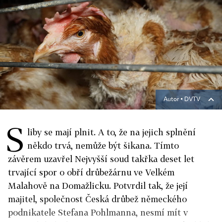
Autor ▪
DVTV
S
liby se mají plnit. A to, že na jejich splnění
někdo trvá, nemůže být šikana. Tímto
závěrem uzavřel Nejvyšší soud takřka deset let
trvající spor o obří drůbežárnu ve Velkém
Malahově na Domažlicku. Potvrdil tak, že její
majitel, společnost Česká drůbež německého
podnikatele Stefana Pohlmanna, nesmí mít v