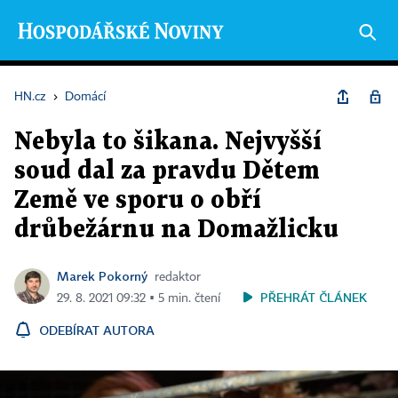
HN.cz
›
Domácí
Nebyla to šikana. Nejvyšší
soud dal za pravdu Dětem
Země ve sporu o obří
drůbežárnu na Domažlicku
Marek Pokorný
redaktor
PŘEHRÁT ČLÁNEK
29. 8. 2021 09:32 ▪ 5 min. čtení
ODEBÍRAT AUTORA