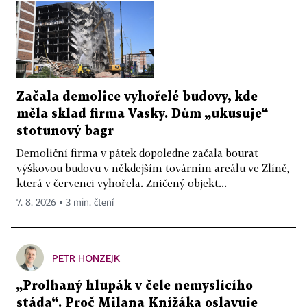
Začala demolice vyhořelé budovy, kde
měla sklad firma Vasky. Dům „ukusuje“
stotunový bagr
Demoliční firma v pátek dopoledne začala bourat
výškovou budovu v někdejším továrním areálu ve Zlíně,
která v červenci vyhořela. Zničený objekt...
7. 8. 2026 ▪ 3 min. čtení
PETR HONZEJK
„Prolhaný hlupák v čele nemyslícího
stáda“. Proč Milana Knížáka oslavuje