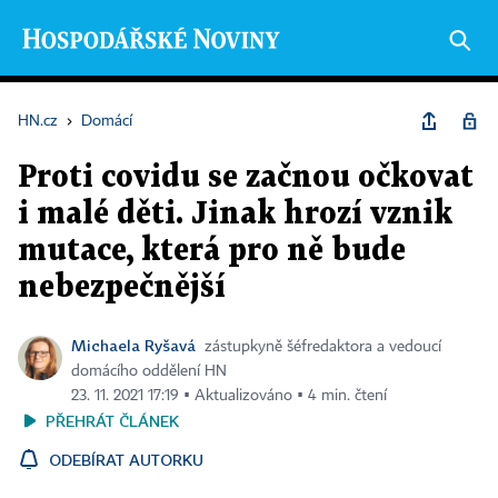
HN.cz
›
Domácí
Proti covidu se začnou očkovat
i malé děti. Jinak hrozí vznik
mutace, která pro ně bude
nebezpečnější
Michaela Ryšavá
zástupkyně šéfredaktora a vedoucí
domácího oddělení HN
23. 11. 2021 17:19 ▪ Aktualizováno ▪ 4 min. čtení
PŘEHRÁT ČLÁNEK
ODEBÍRAT AUTORKU