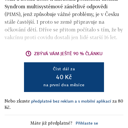
Syndrom multisystémové zánětlivé odpovědi
(PIMS), jenž způsobuje vážné problémy, je v Česku
stále častější. I proto se země připravuje na
očkování dětí. Dříve se přitom počítalo s tím, že by
vakcínu proti covidu dostali jen lidé starší 16 let
.
ZBÝVÁ VÁM JEŠTĚ 90 % ČLÁNKU
Číst dál za
40 Kč
na první dva měsíce
Nebo zkuste
za 80
předplatné bez reklam a s mobilní aplikací
Kč.
Máte již předplatné?
Přihlaste se