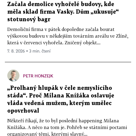
Začala demolice vyhořelé budovy, kde
měla sklad firma Vasky. Dům „ukusuje“
stotunový bagr
Demoliční firma v pátek dopoledne začala bourat
výškovou budovu v někdejším továrním areálu ve Zlíně,
která v červenci vyhořela. Zničený objekt...
7. 8. 2026 ▪ 3 min. čtení
PETR HONZEJK
„Prolhaný hlupák v čele nemyslícího
stáda“. Proč Milana Knížáka oslavuje
vláda vedená mužem, kterým umělec
opovrhoval
Někteří říkají, že to byl poslední happening Milana
Knížáka. A něco na tom je. Pohřeb se státními poctami
organizovaný těmi, kterými slavný...