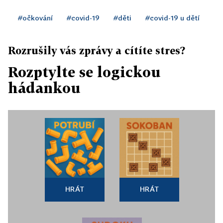
#očkování
#covid-19
#děti
#covid-19 u dětí
Rozrušily vás zprávy a cítíte stres?
Rozptylte se logickou
hádankou
HRÁT
HRÁT