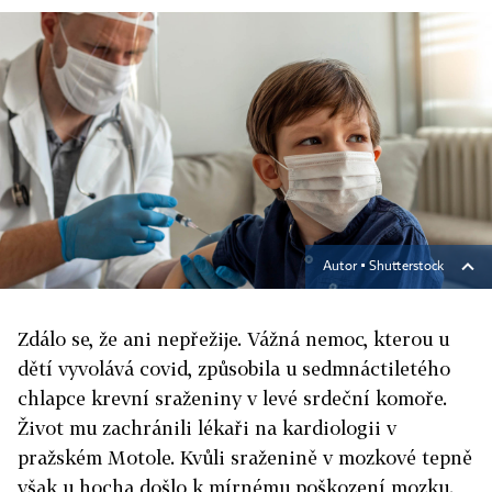
Autor ▪
Shutterstock
Z
dálo se, že ani nepřežije. Vážná nemoc, kterou u
dětí vyvolává covid, způsobila u sedmnáctiletého
chlapce krevní sraženiny v levé srdeční komoře.
Život mu zachránili lékaři na kardiologii v
pražském Motole. Kvůli sraženině v mozkové tepně
však u hocha došlo k mírnému poškození mozku.