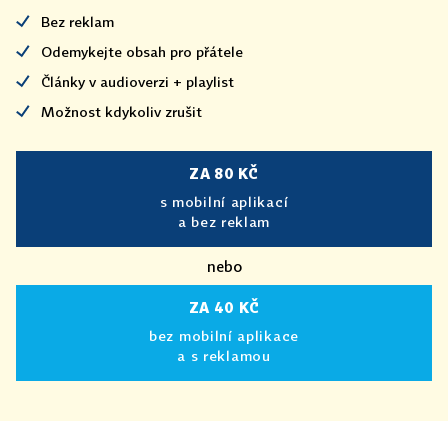
Bez reklam
Odemykejte obsah pro přátele
Články v audioverzi + playlist
Možnost kdykoliv zrušit
ZA 80 KČ
s mobilní aplikací
a bez reklam
nebo
ZA 40 KČ
bez mobilní aplikace
a s reklamou