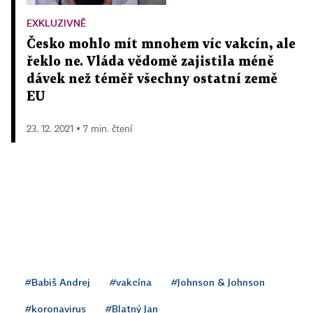
EXKLUZIVNĚ
Česko mohlo mít mnohem víc vakcín, ale
řeklo ne. Vláda vědomě zajistila méně
dávek než téměř všechny ostatní země
EU
23. 12. 2021 ▪ 7 min. čtení
#Babiš Andrej
#vakcína
#Johnson & Johnson
#koronavirus
#Blatný Jan