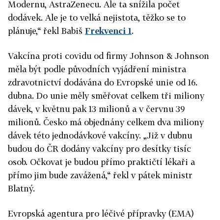
Modernu, AstraZenecu. Ale ta snížila počet
dodávek. Ale je to velká nejistota, těžko se to
plánuje,“ řekl Babiš
Frekvenci 1
.
Vakcína proti covidu od firmy Johnson & Johnson
měla být podle původních vyjádření ministra
zdravotnictví dodávána do Evropské unie od 16.
dubna. Do unie měly směřovat celkem tři miliony
dávek, v květnu pak 13 milionů a v červnu 39
milionů. Česko má objednány celkem dva miliony
dávek této jednodávkové vakcíny. „Již v dubnu
budou do ČR dodány vakcíny pro desítky tisíc
osob. Očkovat je budou přímo praktičtí lékaři a
přímo jim bude zavážená,“ řekl v pátek ministr
Blatný.
Evropská agentura pro léčivé přípravky (EMA)