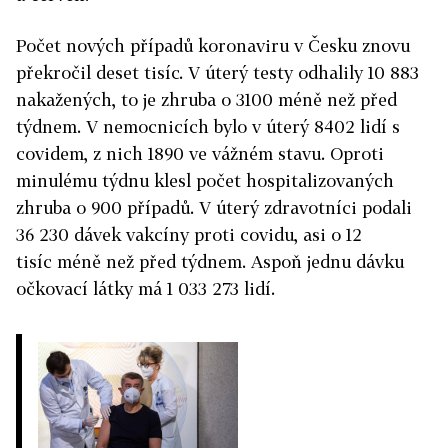
Počet nových případů koronaviru v Česku znovu
překročil deset tisíc. V úterý testy odhalily 10 883
nakažených, to je zhruba o 3100 méně než před
týdnem.
V nemocnicích bylo v úterý 8402 lidí s
covidem, z nich 1890 ve vážném stavu. Oproti
minulému týdnu klesl počet hospitalizovaných
zhruba o 900 případů.
V úterý zdravotníci podali
36 230 dávek vakcíny proti covidu, asi o 12
tisíc méně než před týdnem. Aspoň jednu dávku
očkovací látky má 1 033 273 lidí.