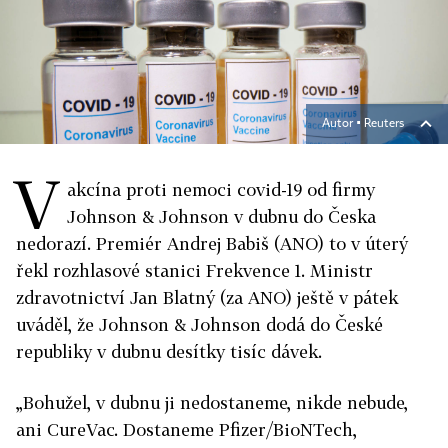
Autor ▪
Reuters
V
akcína proti nemoci covid-19 od firmy
Johnson & Johnson v dubnu do Česka
nedorazí. Premiér Andrej Babiš (ANO) to v úterý
řekl rozhlasové stanici Frekvence 1. Ministr
zdravotnictví Jan Blatný (za ANO) ještě v pátek
uváděl, že Johnson & Johnson dodá do České
republiky v dubnu desítky tisíc dávek.
„Bohužel, v dubnu ji nedostaneme, nikde nebude,
ani CureVac. Dostaneme Pfizer/BioNTech,