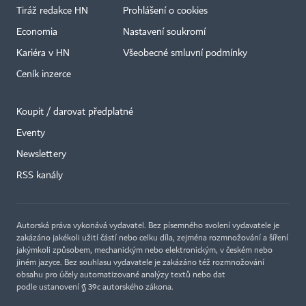
Tiráž redakce HN
Prohlášení o cookies
Economia
Nastavení soukromí
Kariéra v HN
Všeobecné smluvní podmínky
Ceník inzerce
Koupit / darovat předplatné
Eventy
×
Newslettery
RSS kanály
Autorská práva vykonává vydavatel. Bez písemného svolení vydavatele je
zakázáno jakékoli užití částí nebo celku díla, zejména rozmnožování a šíření
jakýmkoli způsobem, mechanickým nebo elektronickým, v českém nebo
jiném jazyce. Bez souhlasu vydavatele je zakázáno též rozmnožování
obsahu pro účely automatizované analýzy textů nebo dat
podle ustanovení § 39c autorského zákona.