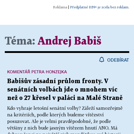
|
Předplatné HN+ je zcela bez reklam.
Téma:
Andrej Babiš
ODEBÍRAT
KOMENTÁŘ PETRA HONZEJKA
Babišův zásadní průlom fronty. V
senátních volbách jde o mnohem víc
než o 27 křesel v paláci na Malé Straně
Kdo vyhraje letošní senátní volby? Záleží samozřejmě
na kritériích, podle kterých budeme vítězství
posuzovat. Ale je velmi pravděpodobné, že podle
většiny z nich bude jasným vítězem hnutí ANO. Má