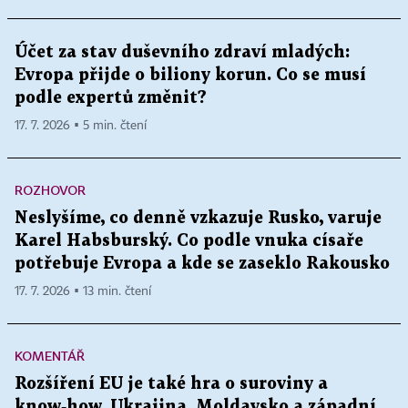
Účet za stav duševního zdraví mladých:
Evropa přijde o biliony korun. Co se musí
podle expertů změnit?
17. 7. 2026 ▪ 5 min. čtení
ROZHOVOR
Neslyšíme, co denně vzkazuje Rusko, varuje
Karel Habsburský. Co podle vnuka císaře
potřebuje Evropa a kde se zaseklo Rakousko
17. 7. 2026 ▪ 13 min. čtení
KOMENTÁŘ
Rozšíření EU je také hra o suroviny a
know‑how. Ukrajina, Moldavsko a západní