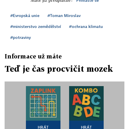
Máte již předplatné?
Přihlaste se
#Evropská unie
#Toman Miroslav
#ministerstvo zemědělství
#ochrana klimatu
#potraviny
Informace už máte
Teď je čas procvičit mozek
HRÁT
HRÁT