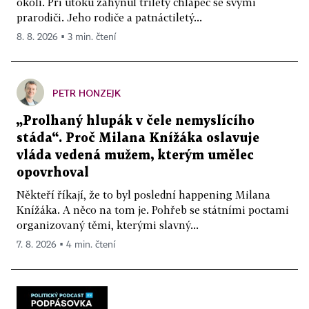
okolí. Při útoku zahynul tříletý chlapec se svými
prarodiči. Jeho rodiče a patnáctiletý...
8. 8. 2026 ▪ 3 min. čtení
PETR HONZEJK
„Prolhaný hlupák v čele nemyslícího
stáda“. Proč Milana Knížáka oslavuje
vláda vedená mužem, kterým umělec
opovrhoval
Někteří říkají, že to byl poslední happening Milana
Knížáka. A něco na tom je. Pohřeb se státními poctami
organizovaný těmi, kterými slavný...
7. 8. 2026 ▪ 4 min. čtení