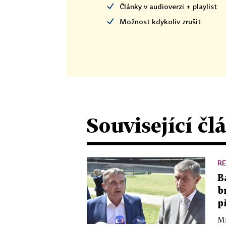
Články v audioverzi + playlist
Možnost kdykoliv zrušit
Související čl
R
B
b
p
Mi