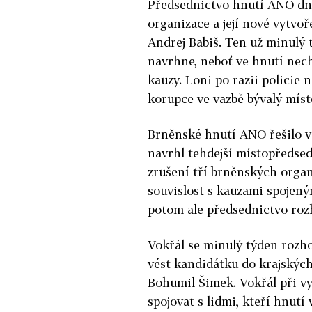
Předsednictvo hnutí ANO dne
organizace a její nové vytvoř
Andrej Babiš. Ten už minulý 
navrhne, neboť ve hnutí nech
kauzy. Loni po razii policie 
korupce ve vazbě bývalý míst
Brněnské hnutí ANO řešilo v
navrhl tehdejší místopředsed
zrušení tří brněnských organ
souvislost s kauzami spojený
potom ale předsednictvo roz
Vokřál se minulý týden rozho
vést kandidátku do krajskýc
Bohumil Šimek. Vokřál při vy
spojovat s lidmi, kteří hnutí