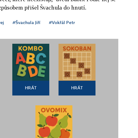
 způsobem přišel Švachula do hnutí.
ej
#Švachula Jiří
#Vokřál Petr
HRÁT
HRÁT