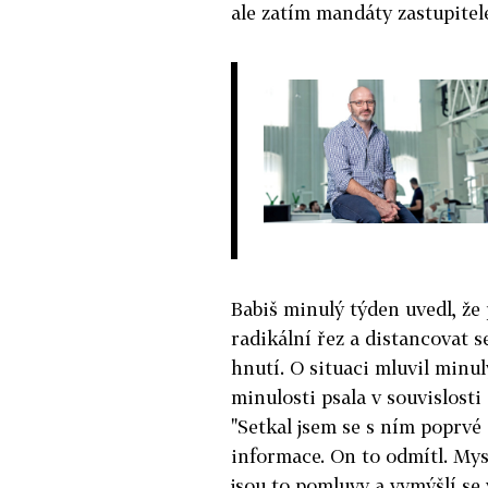
ale zatím mandáty zastupitel
Babiš minulý týden uvedl, že 
radikální řez a distancovat s
hnutí. O situaci mluvil minu
minulosti psala v souvislost
"Setkal jsem se s ním poprvé 
informace. On to odmítl. Mys
jsou to pomluvy a vymýšlí se v