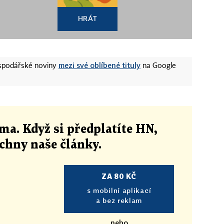
HRÁT
mezi své oblíbené tituly
ospodářské noviny
na Google
ma. Když si předplatíte HN,
echny naše články
.
ZA 80 KČ
s mobilní aplikací
a bez reklam
nebo