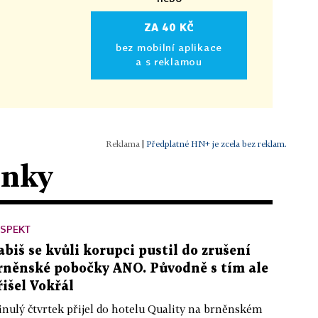
ZA 40 KČ
bez mobilní aplikace
a s reklamou
|
Předplatné HN+ je zcela bez reklam.
ánky
ESPEKT
abiš se kvůli korupci pustil do zrušení
rněnské pobočky ANO. Původně s tím ale
řišel Vokřál
nulý čtvrtek přijel do hotelu Quality na brněnském