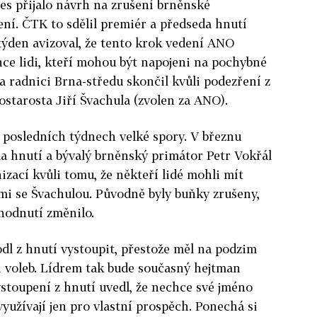
s přijalo návrh na zrušení brněnské
ení. ČTK to sdělil premiér a předseda hnutí
týden avizoval, že tento krok vedení ANO
ce lidi, kteří mohou být napojeni na pochybné
na radnici Brna-středu skončil kvůli podezření z
ostarosta Jiří Švachula (zvolen za ANO).
 posledních týdnech velké spory. V březnu
a hnutí a bývalý brněnský primátor Petr Vokřál
izací kvůli tomu, že někteří lidé mohli mít
mi se Švachulou. Původně byly buňky zrušeny,
hodnutí změnilo.
dl z hnutí vystoupit, přestože měl na podzim
h voleb. Lídrem tak bude současný hejtman
stoupení z hnutí uvedl, že nechce své jméno
 využívají jen pro vlastní prospěch. Ponechá si