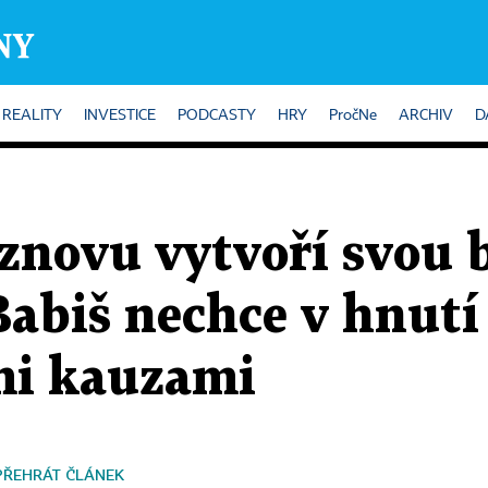
REALITY
INVESTICE
PODCASTY
HRY
PročNe
ARCHIV
D
 znovu vytvoří svou
Babiš nechce v hnutí 
mi kauzami
PŘEHRÁT ČLÁNEK