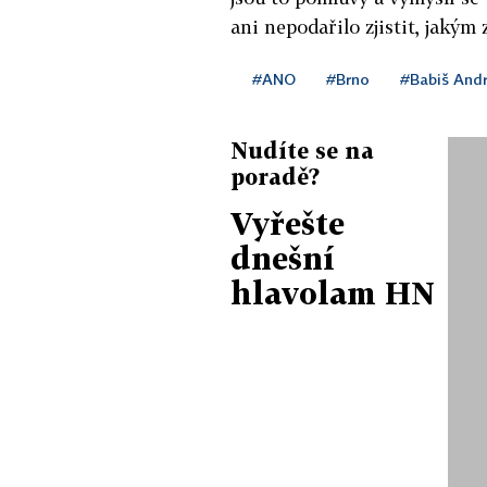
ani nepodařilo zjistit, jakým
#ANO
#Brno
#Babiš Andr
Nudíte se na
poradě?
Vyřešte
dnešní
hlavolam HN