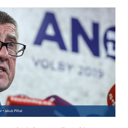
r ▪
Jakub Plíhal