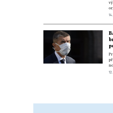
vý
or
14
B
b
p
Pr
př
no
12