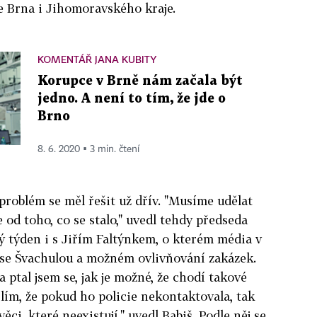
e Brna i Jihomoravského kraje.
KOMENTÁŘ JANA KUBITY
Korupce v Brně nám začala být
jedno. A není to tím, že jde o
Brno
8. 6. 2020 ▪ 3 min. čtení
problém se měl řešit už dřív. "Musíme udělat
e od toho, co se stalo," uvedl tehdy předseda
lý týden i s Jiřím Faltýnkem, o kterém média v
i se Švachulou a možném ovlivňování zakázek.
a ptal jsem se, jak je možné, že chodí takové
lím, že pokud ho policie nekontaktovala, tak
ěci, které neexistují," uvedl Babiš. Podle něj se