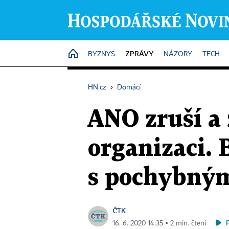
ZPRÁVY
HOME
BYZNYS
NÁZORY
TECH
HN.cz
›
Domácí
ANO zruší a
organizaci. 
s pochybný
ČTK
16. 6. 2020 14:35 ▪ 2 min. čtení