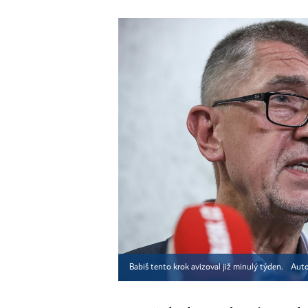
Babiš tento krok avizoval již minulý týden.
Auto