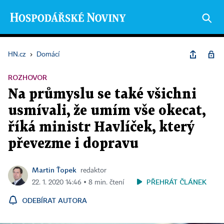
HN.cz
›
Domácí
ROZHOVOR
Na průmyslu se také všichni
usmívali, že umím vše okecat,
říká ministr Havlíček, který
převezme i dopravu
Martin Ťopek
redaktor
PŘEHRÁT ČLÁNEK
22. 1. 2020 14:46 ▪ 8 min. čtení
ODEBÍRAT AUTORA