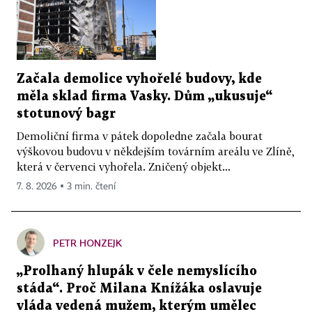
Začala demolice vyhořelé budovy, kde
měla sklad firma Vasky. Dům „ukusuje“
stotunový bagr
Demoliční firma v pátek dopoledne začala bourat
výškovou budovu v někdejším továrním areálu ve Zlíně,
která v červenci vyhořela. Zničený objekt...
7. 8. 2026 ▪ 3 min. čtení
PETR HONZEJK
„Prolhaný hlupák v čele nemyslícího
stáda“. Proč Milana Knížáka oslavuje
vláda vedená mužem, kterým umělec