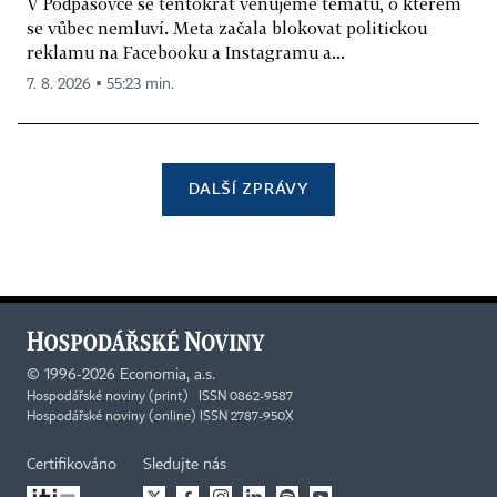
V Podpásovce se tentokrát věnujeme tématu, o kterém
se vůbec nemluví. Meta začala blokovat politickou
reklamu na Facebooku a Instagramu a...
7. 8. 2026 ▪ 55:23 min.
DALŠÍ ZPRÁVY
©
1996-2026
Economia, a.s.
Hospodářské noviny (print) ISSN 0862-9587
Hospodářské noviny (online) ISSN 2787-950X
Certifikováno
Sledujte nás