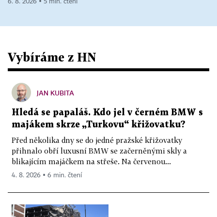
6. 8. 2026 ▪ 5 min. čtení
Vybíráme z HN
JAN KUBITA
Hledá se papaláš. Kdo jel v černém BMW s
majákem skrze „Turkovu“ křižovatku?
Před několika dny se do jedné pražské křižovatky
přihnalo obří luxusní BMW se začerněnými skly a
blikajícím majáčkem na střeše. Na červenou...
4. 8. 2026 ▪ 6 min. čtení