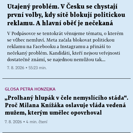
Utajený problém. V Česku se chystají
první volby, kdy sítě blokují politickou
reklamu. A hlavní oběť je nečekaná
V Podpásovce se tentokrát věnujeme tématu, o kterém
se vůbec nemluví. Meta začala blokovat politickou
reklamu na Facebooku a Instagramu a přináší to
nečekaný problém. Kandidáti, kteří nejsou veřejnosti
dostatečně známí, se najednou nemůžou tak...
7. 8. 2026 ▪ 55:23 min.
GLOSA PETRA HONZEJKA
„Prolhaný hlupák v čele nemyslícího stáda“.
Proč Milana Knížáka oslavuje vláda vedená
mužem, kterým umělec opovrhoval
7. 8. 2026 ▪ 4 min. čtení