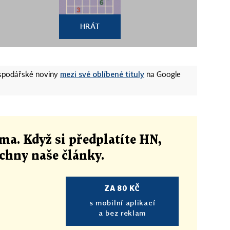
HRÁT
mezi své oblíbené tituly
ospodářské noviny
na Google
ma. Když si předplatíte HN,
echny naše články
.
ZA 80 KČ
s mobilní aplikací
a bez reklam