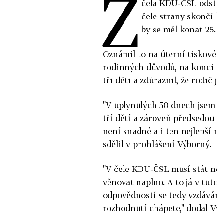
Z
čela KDU-ČSL odst
čele strany skončí
by se měl konat 25.
Oznámil to na úterní tiskové
rodinných důvodů, na konci 
tři děti a zdůraznil, že rodič 
"
V uplynulých 50 dnech jsem p
tří dětí a zároveň předsedou 
není snadné a i ten nejlepší
sdělil v prohlášení Výborný.
"V čele KDU-ČSL musí stát ně
věnovat naplno. A to já v tut
odpovědností se tedy vzdává
rozhodnutí chápete," dodal V