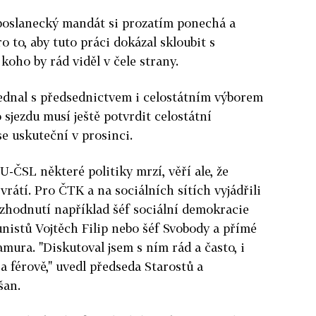
 poslanecký mandát si prozatím ponechá a
 to, aby tuto práci dokázal skloubit s
 koho by rád viděl v čele strany.
ednal s předsednictvem i celostátním výborem
sjezdu musí ještě potvrdit celostátní
 se uskuteční v prosinci.
ČSL některé politiky mrzí, věří ale, že
 vrátí. Pro ČTK a na sociálních sítích vyjádřili
hodnutí například šéf sociální demokracie
istů Vojtěch Filip nebo šéf Svobody a přímé
ura. "Diskutoval jsem s ním rád a často, i
 a férově," uvedl předseda Starostů a
šan.