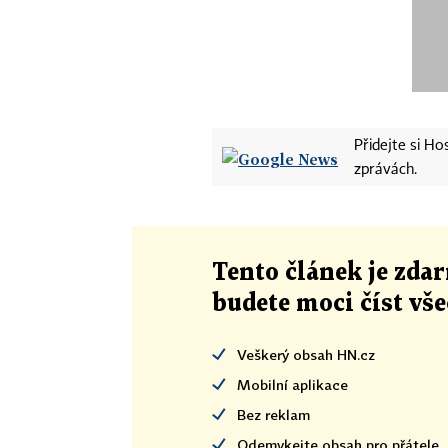
Přidejte si H
zprávách.
Tento článek
je
zdar
budete moci číst vš
Veškerý obsah HN.cz
Mobilní aplikace
Bez reklam
Odemykejte obsah pro přátele