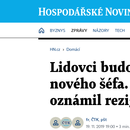
ZPRÁVY
HOME
BYZNYS
NÁZORY
TECH
HN.cz
›
Domácí
Lidovci bud
nového šéfa
oznámil rez
fr
ČTK
pšt
,
,
19. 11. 2019 19:00 ▪ 3 min.