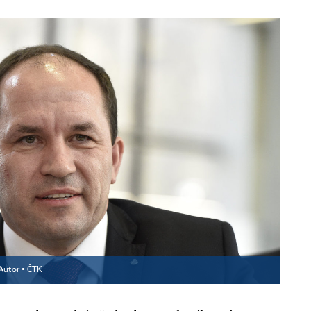
Autor ▪
ČTK