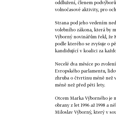
oddlužení, členem podvýborů 
volnočasové aktivity, pro oc
Strana pod jeho vedením ne
volebního zákona, která by 
Výborný novinářům řekl, že 
podle kterého se zvyšuje o 
kandidující v koalici za každ
Necelé dva měsíce po zvolení
Evropského parlamentu, lidov
zhruba o čtvrtinu méně než v
méně než před pěti lety.
Otcem Marka Výborného je něk
obrany z let 1996 až 1998 a 
Miloslav Výborný, který v so