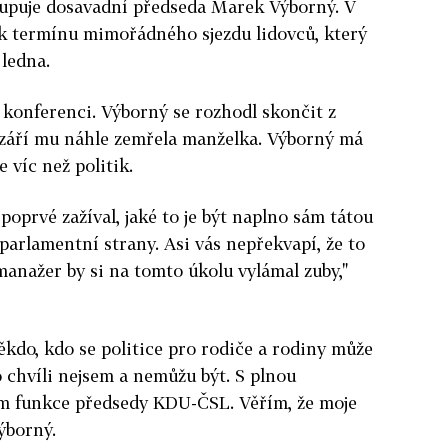
upuje dosavadní předseda Marek Výborný. V
 k termínu mimořádného sjezdu lidovců, který
 ledna.
 konferenci. Výborný se rozhodl skončit z
září mu náhle zemřela manželka. Výborný má
je víc než politik.
oprvé zažíval, jaké to je být naplno sám tátou
parlamentní strany. Asi vás nepřekvapí, že to
 manažer by si na tomto úkolu vylámal zuby
,"
kdo, kdo se politice pro rodiče a rodiny může
o chvíli nejsem a nemůžu být. S plnou
m funkce předsedy KDU-ČSL. Věřím, že moje
ýborný.