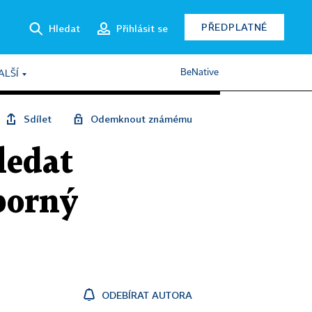
PŘEDPLATNÉ
Hledat
Přihlásit se
BeNative
ALŠÍ
Sdílet
Odemknout známému
ledat
borný
ODEBÍRAT AUTORA