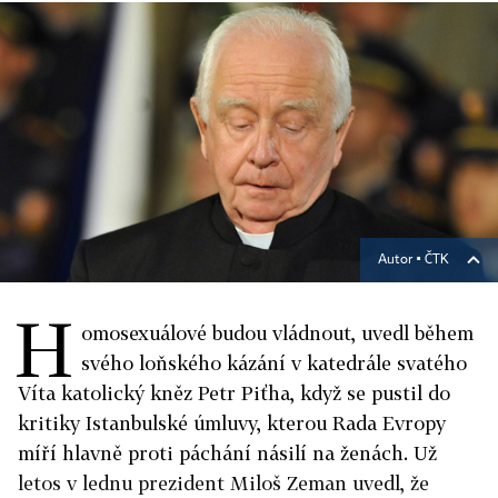
Autor ▪
ČTK
H
omosexuálové budou vládnout, uvedl během
svého loňského kázání v katedrále svatého
Víta katolický kněz Petr Piťha, když se pustil do
kritiky Istanbulské úmluvy, kterou Rada Evropy
míří hlavně proti páchání násilí na ženách. Už
letos v lednu prezident Miloš Zeman uvedl, že