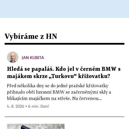
Vybíráme z HN
JAN KUBITA
Hledá se papaláš. Kdo jel v černém BMW s
majákem skrze „Turkovu“ křižovatku?
Před několika dny se do jedné pražské křižovatky
přihnalo obří luxusní BMW se začerněnými skly a
blikajícím majáčkem na střeše. Na červenou...
4. 8. 2026 ▪ 6 min. čtení