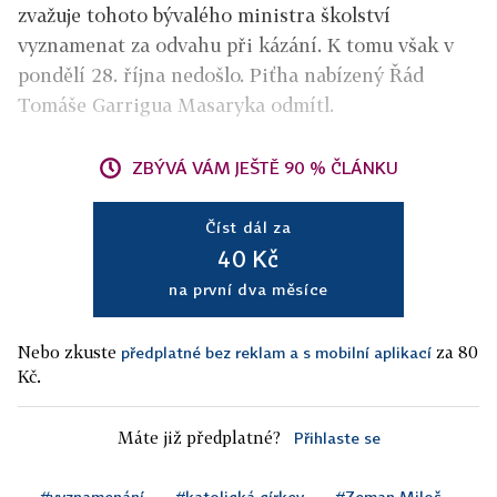
zvažuje tohoto bývalého ministra školství
vyznamenat za odvahu při kázání. K tomu však v
pondělí 28. října nedošlo. Piťha nabízený Řád
Tomáše Garrigua Masaryka odmítl.
ZBÝVÁ VÁM JEŠTĚ 90 % ČLÁNKU
Číst dál za
40 Kč
na první dva měsíce
Nebo zkuste
za 80
předplatné bez reklam a s mobilní aplikací
Kč.
Máte již předplatné?
Přihlaste se
#vyznamenání
#katolická církev
#Zeman Miloš