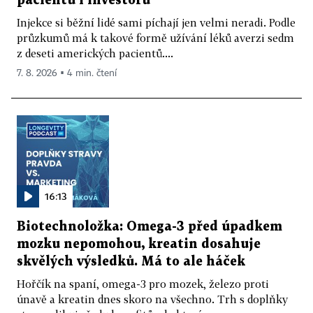
pacientů i investorů
Injekce si běžní lidé sami píchají jen velmi neradi. Podle
průzkumů má k takové formě užívání léků averzi sedm
z deseti amerických pacientů....
7. 8. 2026 ▪ 4 min. čtení
16:13
Biotechnoložka: Omega-3 před úpadkem
mozku nepomohou, kreatin dosahuje
skvělých výsledků. Má to ale háček
Hořčík na spaní, omega-3 pro mozek, železo proti
únavě a kreatin dnes skoro na všechno. Trh s doplňky