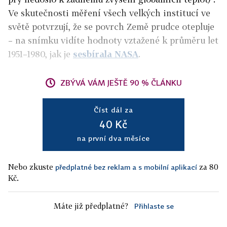
Ve skutečnosti měření všech velkých institucí ve
světě potvrzují, že se povrch Země prudce otepluje
– na snímku vidíte hodnoty vztažené k průměru let
1951–1980, jak je
sesbírala NASA
.
ZBÝVÁ VÁM JEŠTĚ 90 % ČLÁNKU
Číst dál za
40 Kč
na první dva měsíce
Nebo zkuste
za 80
předplatné bez reklam a s mobilní aplikací
Kč.
Máte již předplatné?
Přihlaste se