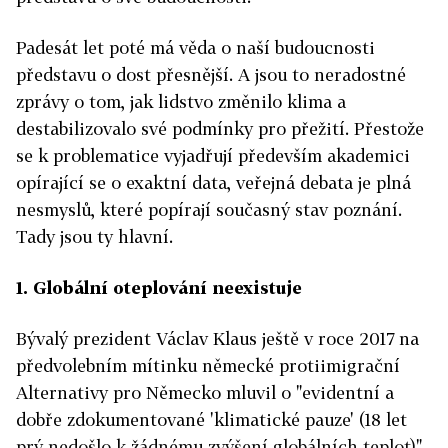
Padesát let poté má věda o naší budoucnosti
představu o dost přesnější. A jsou to neradostné
zprávy o tom, jak lidstvo změnilo klima a
destabilizovalo své podmínky pro přežití. Přestože
se k problematice vyjadřují především akademici
opírající se o exaktní data, veřejná debata je plná
nesmyslů, které popírají současný stav poznání.
Tady jsou ty hlavní.
1. Globální oteplování neexistuje
Bývalý prezident Václav Klaus ještě v roce 2017 na
předvolebním mítinku německé protiimigrační
Alternativy pro Německo mluvil o "evidentní a
dobře zdokumentované 'klimatické pauze' (18 let
prý nedošlo k žádnému zvýšení globálních teplot)".