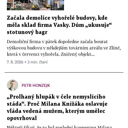
Začala demolice vyhořelé budovy, kde
měla sklad firma Vasky. Dům „ukusuje“
stotunový bagr
Demoliční firma v pátek dopoledne začala bourat
výškovou budovu v někdejším továrním areálu ve Zlíně,
která v červenci vyhořela. Zničený objekt...
7. 8. 2026 ▪ 3 min. čtení
PETR HONZEJK
„Prolhaný hlupák v čele nemyslícího
stáda“. Proč Milana Knížáka oslavuje
vláda vedená mužem, kterým umělec
opovrhoval
Někteří říkají, že to byl poslední happening Milana