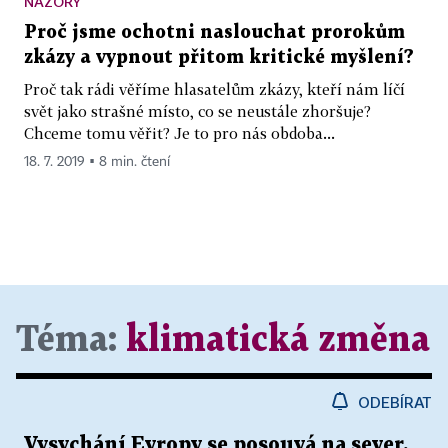
NÁZORY
Proč jsme ochotni naslouchat prorokům
zkázy a vypnout přitom kritické myšlení?
Proč tak rádi věříme hlasatelům zkázy, kteří nám líčí
svět jako strašné místo, co se neustále zhoršuje?
Chceme tomu věřit? Je to pro nás obdoba...
18. 7. 2019 ▪ 8 min. čtení
Téma:
klimatická změna
ODEBÍRAT
Vysychání Evropy se posouvá na sever.