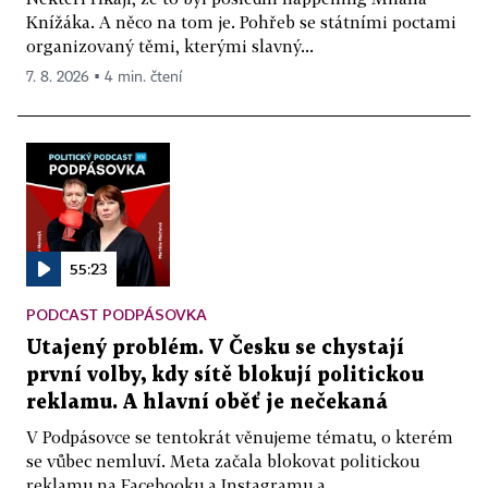
Knížáka. A něco na tom je. Pohřeb se státními poctami
organizovaný těmi, kterými slavný...
7. 8. 2026 ▪ 4 min. čtení
55:23
PODCAST PODPÁSOVKA
Utajený problém. V Česku se chystají
první volby, kdy sítě blokují politickou
reklamu. A hlavní oběť je nečekaná
V Podpásovce se tentokrát věnujeme tématu, o kterém
se vůbec nemluví. Meta začala blokovat politickou
reklamu na Facebooku a Instagramu a...