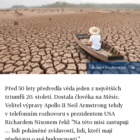
Autor ▪
Shutterstock
Před 50 lety předvedla věda jeden z největších
triumfů 20. století. Dostala člověka na Měsíc.
Velitel výpravy Apollo 11 Neil Armstrong tehdy
v telefonním rozhovoru s prezidentem USA
Richardem Nixonem řekl: "Na této misi zastupuji
… lidi poháněné zvídavostí, lidi, kteří mají
představu o své budoucnosti."