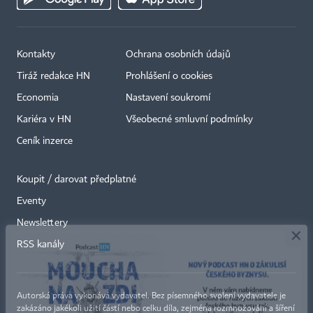
Kontakty
Ochrana osobních údajů
Tiráž redakce HN
Prohlášení o cookies
Economia
Nastavení soukromí
Kariéra v HN
Všeobecné smluvní podmínky
Ceník inzerce
Koupit / darovat předplatné
Eventy
×
Newslettery
RSS kanály
Autorská práva vykonává vydavatel. Bez písemného svolení vydavatele je
zakázáno jakékoli užití částí nebo celku díla, zejména rozmnožování a šíření