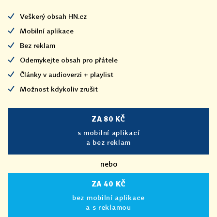
Veškerý obsah HN.cz
Mobilní aplikace
Bez reklam
Odemykejte obsah pro přátele
Články v audioverzi + playlist
Možnost kdykoliv zrušit
ZA 80 KČ
s mobilní aplikací
a bez reklam
nebo
ZA 40 KČ
bez mobilní aplikace
a s reklamou