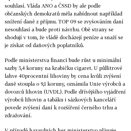
souhlasí. Vláda ANO a ČSSD by ale podle
občanských demokratů měla nabídnout například
snížení daně z příjmu. TOP 09 se zvyšováním daní
nesouhlasí a bude proti návrhu. Obě strany se
shodují v tom, že vládě docházejí peníze a snaží se
je získat od daňových poplatníků.
Podle ministerstva financí bude růst u minimální
sazby 5,4 koruny na krabičku cigaret. U půllitrové
lahve 40procentní lihoviny by cena kvůli zvýšení
daně stoupla o 9,1 koruny, oznámila Unie výrobců a
dovozců lihovin (UVDL). Podle dřívějšího vyjádření
výrobců lihovin a tabáku i sázkových kanceláří
povede zvýšení daní k rozšíření černého trhu a
zdražování.
V případě hazardních her ministerstvo plánuje