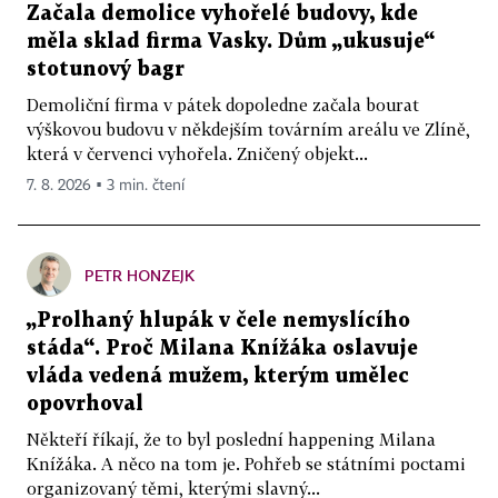
Začala demolice vyhořelé budovy, kde
měla sklad firma Vasky. Dům „ukusuje“
stotunový bagr
Demoliční firma v pátek dopoledne začala bourat
výškovou budovu v někdejším továrním areálu ve Zlíně,
která v červenci vyhořela. Zničený objekt...
7. 8. 2026 ▪ 3 min. čtení
PETR HONZEJK
„Prolhaný hlupák v čele nemyslícího
stáda“. Proč Milana Knížáka oslavuje
vláda vedená mužem, kterým umělec
opovrhoval
Někteří říkají, že to byl poslední happening Milana
Knížáka. A něco na tom je. Pohřeb se státními poctami
organizovaný těmi, kterými slavný...