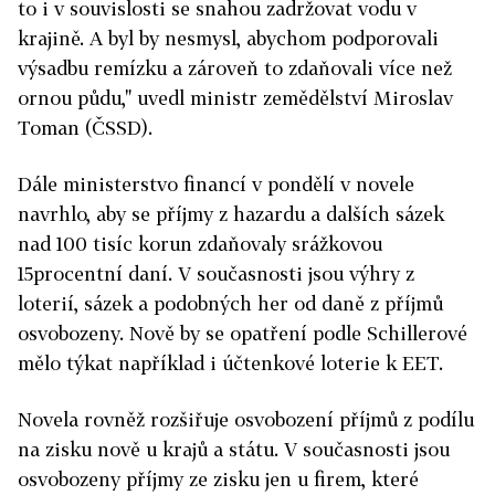
to i v souvislosti se snahou zadržovat vodu v
krajině. A byl by nesmysl, abychom podporovali
výsadbu remízku a zároveň to zdaňovali více než
ornou půdu," uvedl ministr zemědělství Miroslav
Toman (ČSSD).
Dále ministerstvo financí v pondělí v novele
navrhlo, aby se příjmy z hazardu a dalších sázek
nad 100 tisíc korun zdaňovaly srážkovou
15procentní daní. V současnosti jsou výhry z
loterií, sázek a podobných her od daně z příjmů
osvobozeny. Nově by se opatření podle Schillerové
mělo týkat například i účtenkové loterie k EET.
Novela rovněž rozšiřuje osvobození příjmů z podílu
na zisku nově u krajů a státu. V současnosti jsou
osvobozeny příjmy ze zisku jen u firem, které