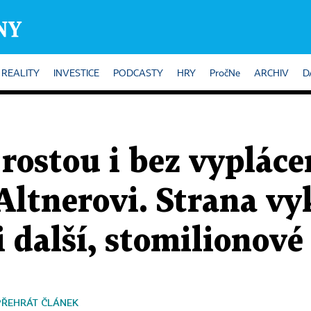
REALITY
INVESTICE
PODCASTY
HRY
PročNe
ARCHIV
D
rostou i bez vypláce
Altnerovi. Strana vy
i další, stomilionov
PŘEHRÁT ČLÁNEK