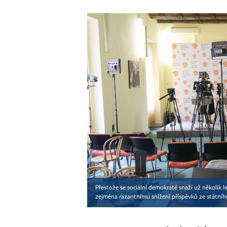
Přestože se sociální demokraté snaží už několik 
zejména razantnímu snížení příspěvků ze státní