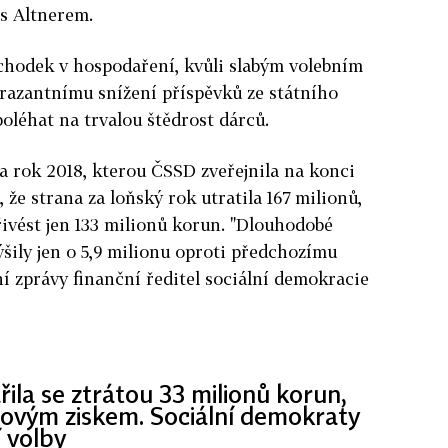
 s Altnerem.
schodek v hospodaření, kvůli slabým volebním
 razantnímu snížení příspěvků ze státního
oléhat na trvalou štědrost dárců.
za rok 2018, kterou ČSSD zveřejnila na konci
 že strana za loňský rok utratila 167 milionů,
ivést jen 133 milionů korun. "Dlouhodobé
ýšily jen o 5,9 milionu oproti předchozímu
ní zprávy finanční ředitel sociální demokracie
ila se ztrátou 33 milionů korun,
novým ziskem. Sociální demokraty
 volby