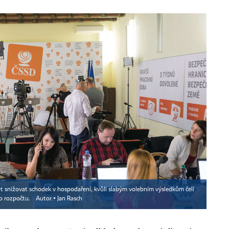
let snižovat schodek v hospodaření, kvůli slabým volebním výsledkům čelí
ho rozpočtu.
Autor ▪
Jan Rasch