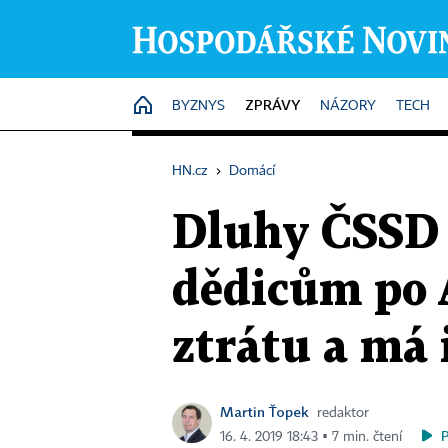
ZPRÁVY
HOME
BYZNYS
NÁZORY
TECH
HN.cz
›
Domácí
Dluhy ČSSD 
dědicům po 
ztrátu a má 
Martin Ťopek
redaktor
16. 4. 2019 18:43 ▪ 7 min. čtení