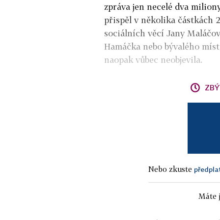
zpráva jen necelé dva milion
přispěl v několika částkách 
sociálních věcí Jany Maláčov
Hamáčka nebo bývalého míst
naopak vůbec neobjevila.
ZBÝ
Nebo zkuste
předpla
Máte j