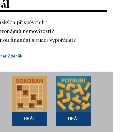
dál
enských příspěvcích?
 pronájmů nemovitostí?
tnou finanční situací vypořádat?
tner Zdeněk
HRÁT
HRÁT