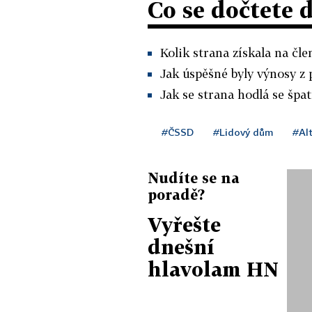
Co se dočtete 
Kolik strana získala na čl
Jak úspěšné byly výnosy z
Jak se strana hodlá se špa
#ČSSD
#Lidový dům
#Al
Nudíte se na
poradě?
Vyřešte
dnešní
hlavolam HN