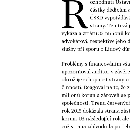
R
ozhodnutí Ústavn
částky dědicům a
ČSSD vypořádává
strany. Ten trvá 
vykázala ztrátu 33 milionů 
advokátovi, respektive jeho 
služby při sporu o Lidový dů
Problémy s financováním vša
upozorňoval auditor v závěre
ohrožuje schopnost strany c
činnosti. Reagoval na to, že 
milionů korun a zároveň se p
společnosti. Trend červených 
rok 2015 dokázala strana zůs
korun. Už následující rok ale
což strana zdůvodnila potřeb