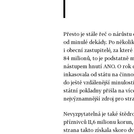
Přesto je stále řeč o nárůstu 
od minulé dekády. Po několika
i obecní zastupitelé, za které
84 milionů, to je podstatně m
nástupem hnutí ANO. O rok dř
inkasovala od státu na činno
do ještě vzdálenější minulost
státní pokladny přišla na více
nejvýznamnější zdroj pro str
Nevyzpytatelná je také štědr
příznivců 11,6 milionu korun, 
strana takto získala skoro d