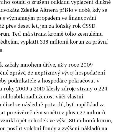
ího soudu o zrušení odkladu vyplacení dlužné
dvokáta Zdeňka Altnera přišlo v době, kdy se
 s významným propadem ve financování
již přes deset let, jen za loňský rok ČSSD
korun. Teď má strana kromě toho zesnulému
dědicům, vyplatit 338 milionů korun za právní
m.
k začaly mnohem dříve, už v roce 2009
čné zprávě, že nepříznivý vývoj hospodaření
oby podnikatele a hospodáře pokračovat v
za roky 2009 a 2010 klesly zdroje strany o 224
rohloubila zadluženost vůči vlastní
čísel se následně potvrdil, byť například za
tat po závěrečném součtu v plusu 27 milionů
 vznikl opět schodek ve výši 180 milionů korun,
ou posílit volební fondy a zvýšení nákladů na