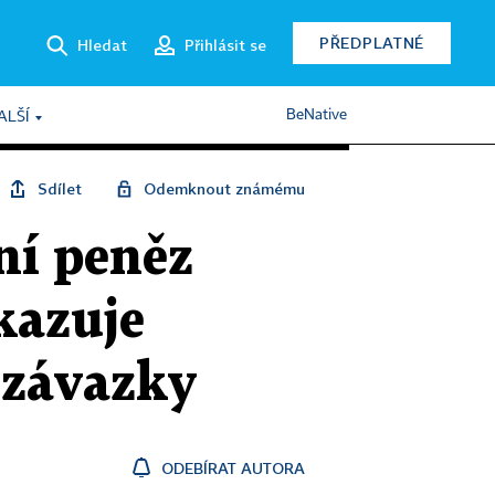
PŘEDPLATNÉ
Hledat
Přihlásit se
BeNative
ALŠÍ
Sdílet
Odemknout známému
ní peněz
kazuje
é závazky
ODEBÍRAT AUTORA