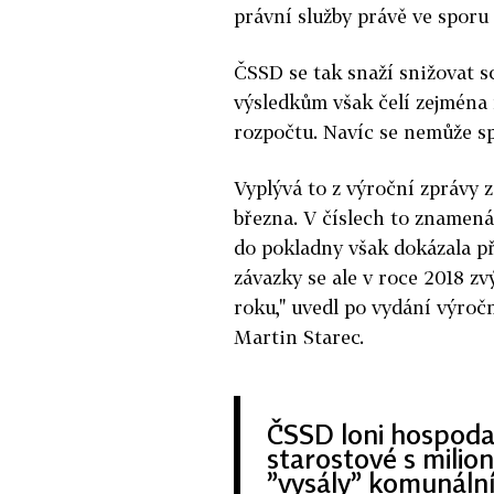
právní služby právě ve sporu
ČSSD se tak snaží snižovat 
výsledkům však čelí zejména
rozpočtu. Navíc se nemůže sp
Vyplývá to z výroční zprávy 
března. V číslech to znamená,
do pokladny však dokázala př
závazky se ale v roce 2018 zv
roku," uvedl po vydání výroč
Martin Starec.
ČSSD loni hospodař
starostové s milio
”vysály” komunální