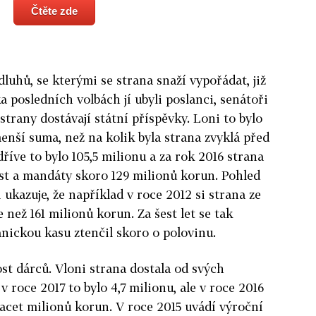
Čtěte zde
dluhů, se kterými se strana snaží vypořádat, již
 posledních volbách jí ubyli poslanci, senátoři
 strany dostávají státní příspěvky. Loni to bylo
enší suma, než na kolik byla strana zvyklá před
íve to bylo 105,5 milionu a za rok 2016 strana
st a mandáty skoro 129 milionů korun. Pohled
i ukazuje, že například v roce 2012 si strana ze
 než 161 milionů korun. Za šest let se tak
anickou kasu ztenčil skoro o polovinu.
ost dárců. Vloni strana dostala od svých
v roce 2017 to bylo 4,7 milionu, ale v roce 2016
vacet milionů korun. V roce 2015 uvádí výroční