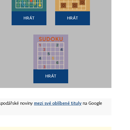
HRÁT
HRÁT
HRÁT
mezi své oblíbené tituly
ospodářské noviny
na Google