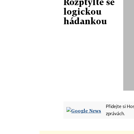
Rozptylte se
logickou
hádankou
Přidejte si H
zprávách.