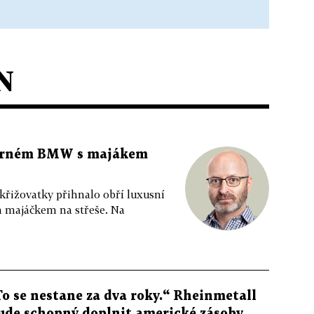
N
 černém BMW s majákem
 křižovatky přihnalo obří luxusní
m majáčkem na střeše. Na
To se nestane za dva roky.“ Rheinmetall
ude schopný doplnit americké zásoby