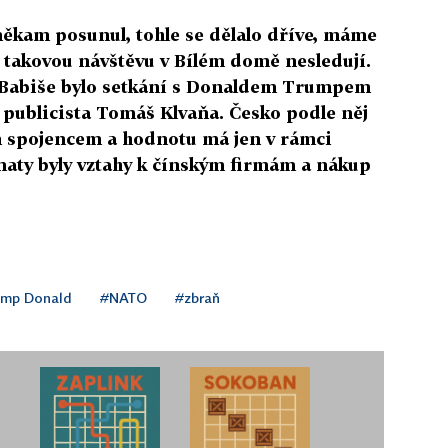
někam posunul, tohle se dělalo dříve, máme
é takovou návštěvu v Bílém domě nesledují.
e Babiše bylo setkání s Donaldem Trumpem
ublicista Tomáš Klvaňa. Česko podle něj
m spojencem a hodnotu má jen v rámci
maty byly vztahy k čínským firmám a nákup
ump Donald
#NATO
#zbraň