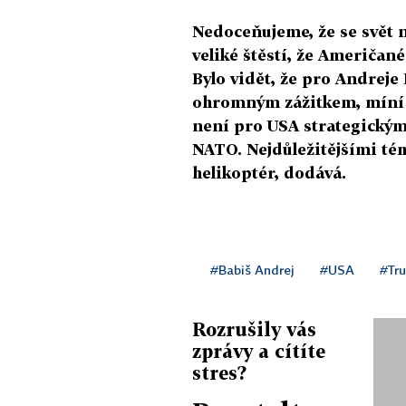
Nedoceňujeme, že se svět 
veliké štěstí, že Američan
Bylo vidět, že pro Andrej
ohromným zážitkem, míní p
není pro USA strategický
NATO. Nejdůležitějšími té
helikoptér, dodává.
#Babiš Andrej
#USA
#Tr
Rozrušily vás
zprávy a cítíte
stres?