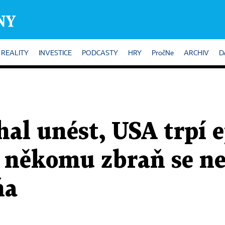
REALITY
INVESTICE
PODCASTY
HRY
PročNe
ARCHIV
D
hal unést, USA trpí 
t někomu zbraň se ne
ňa