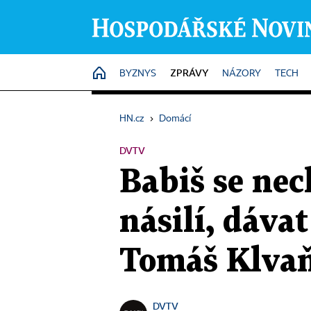
ZPRÁVY
HOME
BYZNYS
NÁZORY
TECH
HN.cz
›
Domácí
DVTV
Babiš se nec
násilí, dáva
Tomáš Klva
DVTV