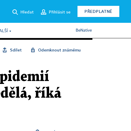
PŘEDPLATNÉ
Hledat
Přihlásit se
BeNative
ALŠÍ
Sdílet
Odemknout známému
epidemií
dělá, říká