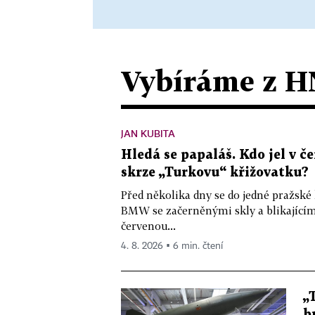
Vybíráme z H
JAN KUBITA
Hledá se papaláš. Kdo jel v
skrze „Turkovu“ křižovatku?
Před několika dny se do jedné pražské
BMW se začerněnými skly a blikající
červenou...
4. 8. 2026 ▪ 6 min. čtení
„
b