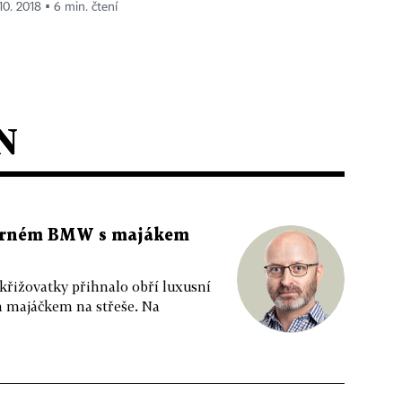
 10. 2018 ▪ 6 min. čtení
N
 černém BMW s majákem
 křižovatky přihnalo obří luxusní
m majáčkem na střeše. Na