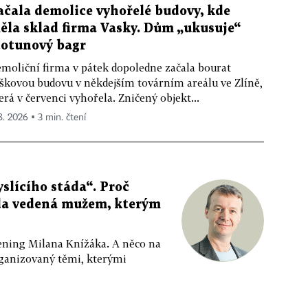
ačala demolice vyhořelé budovy, kde
ěla sklad firma Vasky. Dům „ukusuje“
totunový bagr
moliční firma v pátek dopoledne začala bourat
škovou budovu v někdejším továrním areálu ve Zlíně,
erá v červenci vyhořela. Zničený objekt...
 8. 2026 ▪ 3 min. čtení
slícího stáda“. Proč
da vedená mužem, kterým
ppening Milana Knížáka. A něco na
rganizovaný těmi, kterými