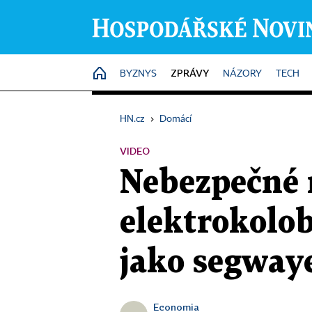
ZPRÁVY
HOME
BYZNYS
NÁZORY
TECH
HN.cz
›
Domácí
VIDEO
Nebezpečné n
elektrokolo
jako segway
Economia