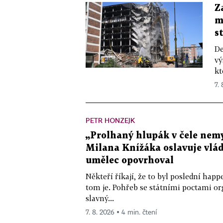
Z
m
s
De
vý
kt
7.
PETR HONZEJK
„Prolhaný hlupák v čele nemy
Milana Knížáka oslavuje vlá
umělec opovrhoval
Někteří říkají, že to byl poslední ha
tom je. Pohřeb se státními poctami o
slavný...
7. 8. 2026 ▪ 4 min. čtení