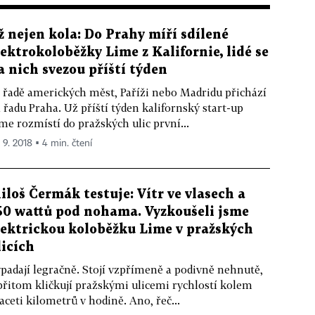
ž nejen kola: Do Prahy míří sdílené
lektrokoloběžky Lime z Kalifornie, lidé se
a nich svezou příští týden
 řadě amerických měst, Paříži nebo Madridu přichází
 řadu Praha. Už příští týden kalifornský start-up
me rozmístí do pražských ulic první...
. 9. 2018 ▪ 4 min. čtení
iloš Čermák testuje: Vítr ve vlasech a
50 wattů pod nohama. Vyzkoušeli jsme
lektrickou koloběžku Lime v pražských
licích
padají legračně. Stojí vzpřímeně a podivně nehnutě,
přitom kličkují pražskými ulicemi rychlostí kolem
aceti kilometrů v hodině. Ano, řeč...