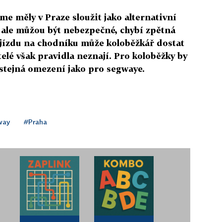
me měly v Praze sloužit jako alternativní
 ale můžou být nebezpečné, chybí zpětná
Za jízdu na chodníku může koloběžkář dostat
telé však pravidla neznají. Pro koloběžky by
t stejná omezení jako pro segwaye.
way
#Praha