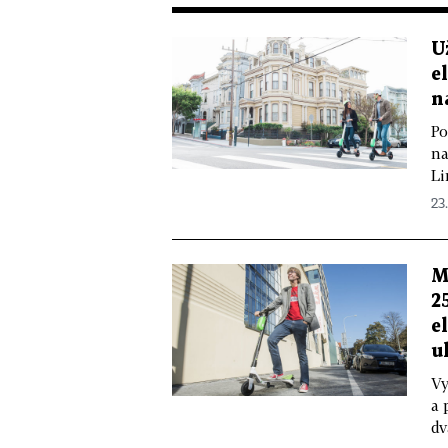
U
e
n
Po
na
Li
23
M
2
e
u
Vy
a 
dv