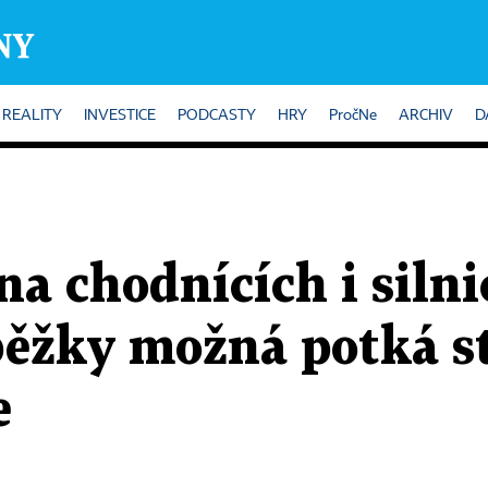
REALITY
INVESTICE
PODCASTY
HRY
PročNe
ARCHIV
D
a chodnících i silni
běžky možná potká s
e