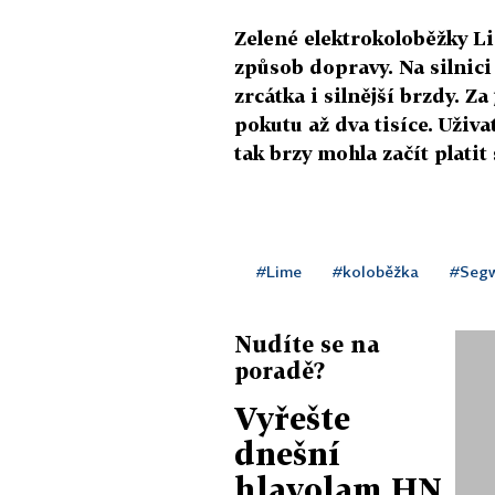
Zelené elektrokoloběžky Li
způsob dopravy. Na silnici
zrcátka i silnější brzdy. 
pokutu až dva tisíce. Uživa
tak brzy mohla začít plati
#Lime
#koloběžka
#Seg
Nudíte se na
poradě?
Vyřešte
dnešní
hlavolam HN