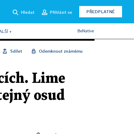
PŘEDPLATNÉ
Hledat
Přihlásit se
BeNative
ALŠÍ
Sdílet
Odemknout známému
cích. Lime
tejný osud