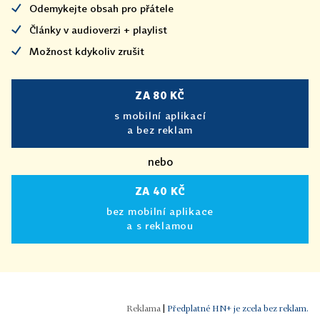
Odemykejte obsah pro přátele
Články v audioverzi + playlist
Možnost kdykoliv zrušit
ZA 80 KČ
s mobilní aplikací
a bez reklam
nebo
ZA 40 KČ
bez mobilní aplikace
a s reklamou
|
Předplatné HN+ je zcela bez reklam.