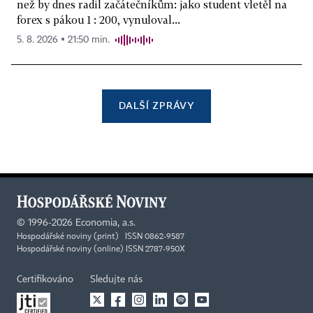
než by dnes radil začátečníkům: jako student vletěl na
forex s pákou 1 : 200, vynuloval...
5. 8. 2026 ▪ 21:50 min.
DALŠÍ ZPRÁVY
©
1996-2026
Economia, a.s.
Hospodářské noviny (print) ISSN 0862-9587
Hospodářské noviny (online) ISSN 2787-950X
Certifikováno
Sledujte nás