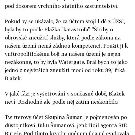
pod dozorem vrchního státního zastupitelství.
Pokud by se ukázalo, že za účtem stojí lidé z ÚZSI,
byla by to podle Blažka "katastrofa". "Šlo by o
obrovské zneužití služby, která podle zákona na
našem území nemá žádnou kompetenci. Použít ji k
vnitropolitickému boji na našem území je nejen
nezákonné, to by byla Watergate. Bral bych to jako
jedno z největších zneužití moci od roku 89," říká
Blažek.
V jaké fázi je vyšetřování v současné době, Blažek
neví. Rozhodně ale podle něj zatím neskončilo.
Twitterový účet Skupina Šuman je pojmenován po
důstojníkovi Juliu Šumanovi, jenž řídil agenta StB
Bureše. Pod tímto krycím jménem údajně evidovala