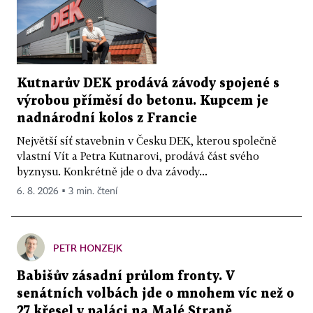
Kutnarův DEK prodává závody spojené s
výrobou příměsí do betonu. Kupcem je
nadnárodní kolos z Francie
Největší síť stavebnin v Česku DEK, kterou společně
vlastní Vít a Petra Kutnarovi, prodává část svého
byznysu. Konkrétně jde o dva závody...
6. 8. 2026 ▪ 3 min. čtení
PETR HONZEJK
Babišův zásadní průlom fronty. V
senátních volbách jde o mnohem víc než o
27 křesel v paláci na Malé Straně