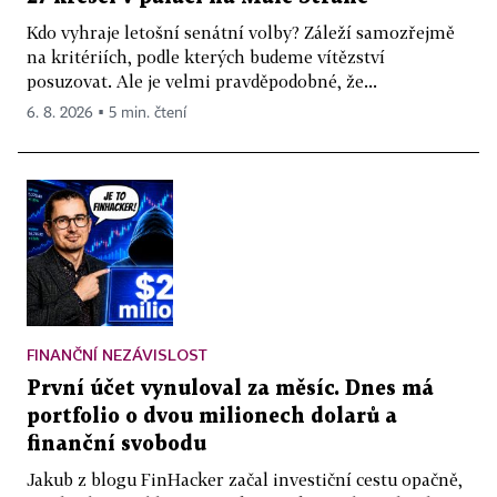
Kdo vyhraje letošní senátní volby? Záleží samozřejmě
na kritériích, podle kterých budeme vítězství
posuzovat. Ale je velmi pravděpodobné, že...
6. 8. 2026 ▪ 5 min. čtení
FINANČNÍ NEZÁVISLOST
První účet vynuloval za měsíc. Dnes má
portfolio o dvou milionech dolarů a
finanční svobodu
Jakub z blogu FinHacker začal investiční cestu opačně,