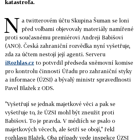
katastrofa.
N
a twitterovém účtu Skupina Šuman se loni
před volbami objevovaly materiály namířené
proti současnému premiérovi Andreji Babišovi
(ANO). Česká zahraniční rozvědka nyní vyšetřuje,
zda za účtem nestojí její agenti. Serveru
iRozhlas.cz
to potvrdil předseda sněmovní komise
pro kontrolu činnosti Úřadu pro zahraniční styky
a informace (ÚZSI) a bývalý ministr spravedlnosti
Pavel Blažek z ODS.
"Vyšetřují se jednak majetkové věci a pak se
vyšetřuje to, že ÚZSI mohl být zneužit proti
Babišovi. To je pravda. V médiích se psalo o
majetkových věcech, ale šetří se obojí," řekl
rozhlasu Blažek. Oba případy vede inspekce ÚZSI