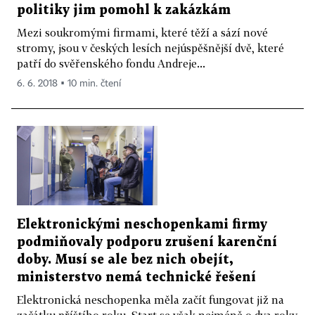
politiky jim pomohl k zakázkám
Mezi soukromými firmami, které těží a sází nové
stromy, jsou v českých lesích nejúspěšnější dvě, které
patří do svěřenského fondu Andreje...
6. 6. 2018 ▪ 10 min. čtení
Elektronickými neschopenkami firmy
podmiňovaly podporu zrušení karenční
doby. Musí se ale bez nich obejít,
ministerstvo nemá technické řešení
Elektronická neschopenka měla začít fungovat již na
začátku příštího roku. Start se však nejméně o dva roky