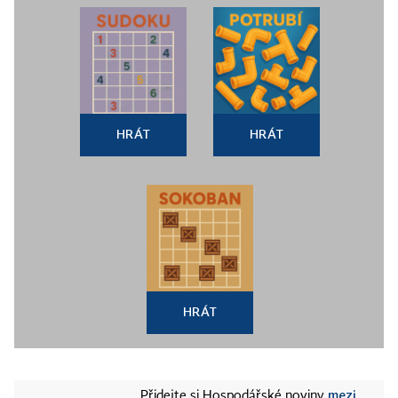
HRÁT
HRÁT
HRÁT
mezi
Přidejte si Hospodářské noviny