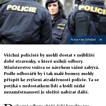
Autor ▪
Jan Schejbal
Všichni policisté by mohli dostat v nejbližší
době stravenky, o které usilují odbory.
Ministerstvo vnitra se návrhem vážně zabývá.
Podle odborářů by i tak malé bonusy mohly
přispět ke zvýšení atraktivnosti policie. Ta se
potýká s nedostatkem lidí a kvůli nízké
nezaměstnanosti je složité nabírat další.
olicejní odbory chtějí další benefity pro