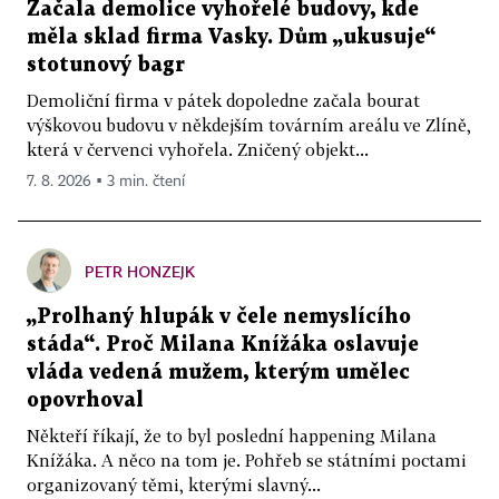
Začala demolice vyhořelé budovy, kde
měla sklad firma Vasky. Dům „ukusuje“
stotunový bagr
Demoliční firma v pátek dopoledne začala bourat
výškovou budovu v někdejším továrním areálu ve Zlíně,
která v červenci vyhořela. Zničený objekt...
7. 8. 2026 ▪ 3 min. čtení
PETR HONZEJK
„Prolhaný hlupák v čele nemyslícího
stáda“. Proč Milana Knížáka oslavuje
vláda vedená mužem, kterým umělec
opovrhoval
Někteří říkají, že to byl poslední happening Milana
Knížáka. A něco na tom je. Pohřeb se státními poctami
organizovaný těmi, kterými slavný...