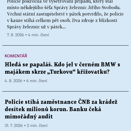
Policie pokročila ve vyšetřování případu, který stál
místo někdejšího šéfa Správy železnic Jiřího Svobodu.
Vrchní státní zastupitelství v pátek potvrdilo, že policie
v kauze stíhá celkem pět osob. Dva zdroje z blízkosti
Správy železnic už v pátek...
7. 8. 2026 ▪ 4 min. čtení
KOMENTÁŘ
Hledá se papaláš. Kdo jel v černém BMW s
majákem skrze „Turkovu“ křižovatku?
4. 8. 2026 ▪ 6 min. čtení
Policie stíhá zaměstnance ČNB za krádež
desítek milionů korun. Banku čeká
mimořádný audit
31. 7. 2026 ▪ 2 min. čtení