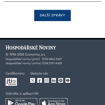
DALŠÍ ZPRÁVY
©
1996-2026
Economia, a.s.
Hospodářské noviny (print) ISSN 0862-9587
Hospodářské noviny (online) ISSN 2787-950X
Certifikováno
Sledujte nás
Stáhněte si aplikaci HN