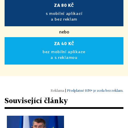
ZA 80 KČ
s mobilní aplikací
a bez reklam
nebo
ZA 40 KČ
bez mobilní aplikace
a s reklamou
|
Předplatné HN+ je zcela bez reklam.
Související články