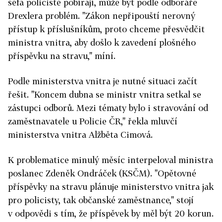
šéfa policisté pobírají, může být podle odboráře
Drexlera problém. "Zákon nepřipouští nerovný
přístup k příslušníkům, proto chceme přesvědčit
ministra vnitra, aby došlo k zavedení plošného
příspěvku na stravu," míní.
Podle ministerstva vnitra je nutné situaci začít
řešit. "Koncem dubna se ministr vnitra setkal se
zástupci odborů. Mezi tématy bylo i stravování od
zaměstnavatele u Policie ČR," řekla mluvčí
ministerstva vnitra Alžběta Cimová.
K problematice minulý měsíc interpeloval ministra
poslanec Zdeněk Ondráček (KSČM). "Opětovné
příspěvky na stravu plánuje ministerstvo vnitra jak
pro policisty, tak občanské zaměstnance," stojí
v odpovědi s tím, že příspěvek by měl být 20 korun.