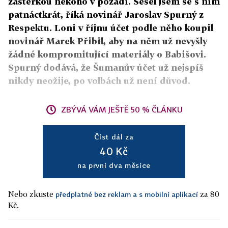
zástěrkou někoho v pozadí. Sešel jsem se s ním
patnáctkrát, říká novinář Jaroslav Spurný z
Respektu. Loni v říjnu účet podle něho koupil
novinář Marek Přibil, aby na něm už nevyšly
žádné kompromitující materiály o Babišovi.
Spurný dodává, že Šumanův účet už nejspíš
nikdy neožije, po volbách už není důvod.
ZBÝVÁ VÁM JEŠTĚ 50 % ČLÁNKU
Číst dál za
40 Kč
na první dva měsíce
Nebo zkuste
za 80
předplatné bez reklam a s mobilní aplikací
Kč.