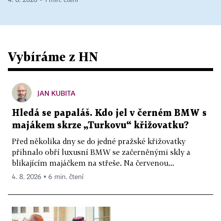
Vybíráme z HN
JAN KUBITA
Hledá se papaláš. Kdo jel v černém BMW s
majákem skrze „Turkovu“ křižovatku?
Před několika dny se do jedné pražské křižovatky
přihnalo obří luxusní BMW se začerněnými skly a
blikajícím majáčkem na střeše. Na červenou...
4. 8. 2026 ▪ 6 min. čtení