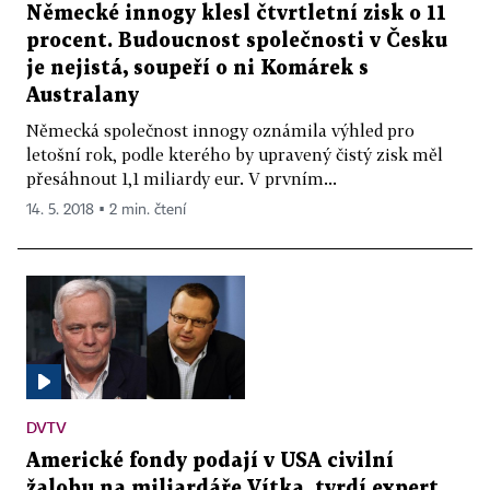
Německé innogy klesl čtvrtletní zisk o 11
procent. Budoucnost společnosti v Česku
je nejistá, soupeří o ni Komárek s
Australany
Německá společnost innogy oznámila výhled pro
letošní rok, podle kterého by upravený čistý zisk měl
přesáhnout 1,1 miliardy eur. V prvním...
14. 5. 2018 ▪ 2 min. čtení
DVTV
Americké fondy podají v USA civilní
žalobu na miliardáře Vítka, tvrdí expert