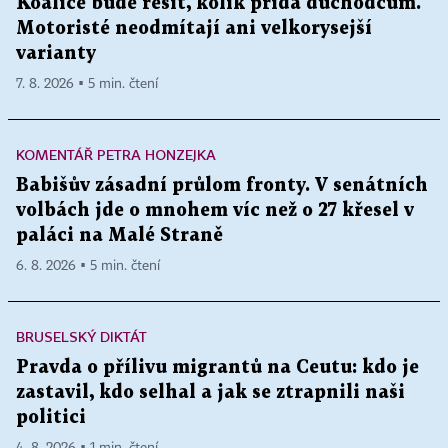
Koalice bude řešit, kolik přidá důchodcům.
Motoristé neodmítají ani velkorysejší
varianty
7. 8. 2026 ▪ 5 min. čtení
KOMENTÁŘ PETRA HONZEJKA
Babišův zásadní průlom fronty. V senátních
volbách jde o mnohem víc než o 27 křesel v
paláci na Malé Straně
6. 8. 2026 ▪ 5 min. čtení
BRUSELSKÝ DIKTÁT
Pravda o přílivu migrantů na Ceutu: kdo je
zastavil, kdo selhal a jak se ztrapnili naši
politici
4. 8. 2026 ▪ 1 min. čtení