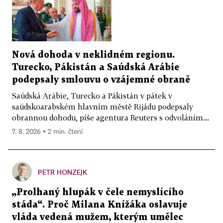
Nová dohoda v neklidném regionu.
Turecko, Pákistán a Saúdská Arábie
podepsaly smlouvu o vzájemné obraně
Saúdská Arábie, Turecko a Pákistán v pátek v
saúdskoarabském hlavním městě Rijádu podepsaly
obrannou dohodu, píše agentura Reuters s odvoláním...
7. 8. 2026 ▪ 2 min. čtení
PETR HONZEJK
„Prolhaný hlupák v čele nemyslícího
stáda“. Proč Milana Knížáka oslavuje
vláda vedená mužem, kterým umělec