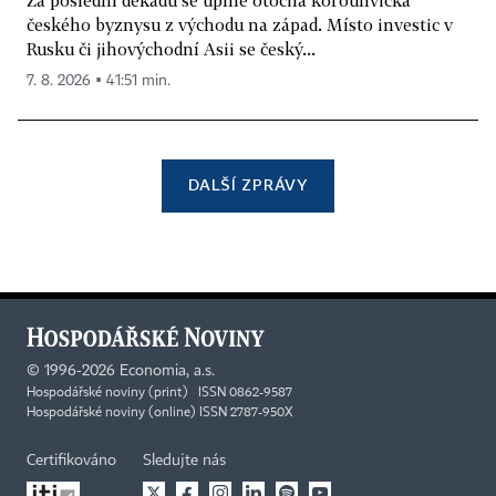
Za poslední dekádu se úplně otočila korouhvička
českého byznysu z východu na západ. Místo investic v
Rusku či jihovýchodní Asii se český...
7. 8. 2026 ▪ 41:51 min.
DALŠÍ ZPRÁVY
©
1996-2026
Economia, a.s.
Hospodářské noviny (print) ISSN 0862-9587
Hospodářské noviny (online) ISSN 2787-950X
Certifikováno
Sledujte nás