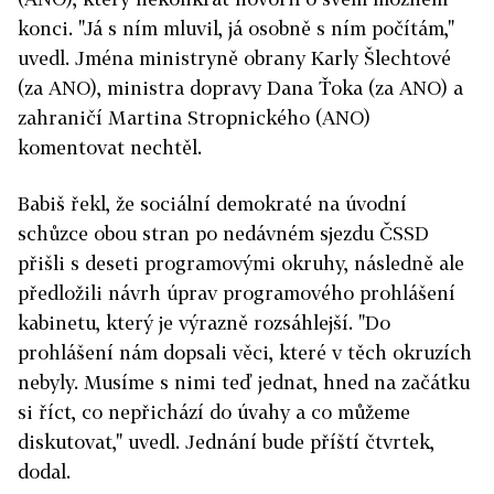
konci. "Já s ním mluvil, já osobně s ním počítám,"
uvedl. Jména ministryně obrany Karly Šlechtové
(za ANO), ministra dopravy Dana Ťoka (za ANO) a
zahraničí Martina Stropnického (ANO)
komentovat nechtěl.
Babiš řekl, že sociální demokraté na úvodní
schůzce obou stran po nedávném sjezdu ČSSD
přišli s deseti programovými okruhy, následně ale
předložili návrh úprav programového prohlášení
kabinetu, který je výrazně rozsáhlejší. "Do
prohlášení nám dopsali věci, které v těch okruzích
nebyly. Musíme s nimi teď jednat, hned na začátku
si říct, co nepřichází do úvahy a co můžeme
diskutovat," uvedl. Jednání bude příští čtvrtek,
dodal.