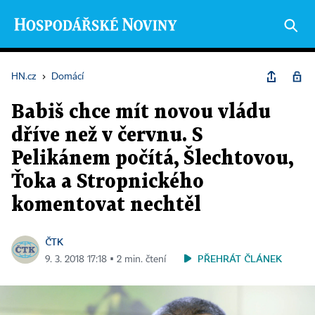
HN.cz
›
Domácí
Babiš chce mít novou vládu
dříve než v červnu. S
Pelikánem počítá, Šlechtovou,
Ťoka a Stropnického
komentovat nechtěl
ČTK
PŘEHRÁT ČLÁNEK
9. 3. 2018 17:18 ▪ 2 min. čtení