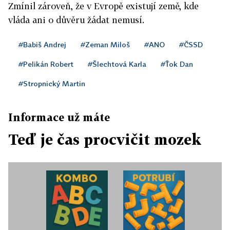
Zmínil zároveň, že v Evropě existují země, kde
vláda ani o důvěru žádat nemusí.
#Babiš Andrej
#Zeman Miloš
#ANO
#ČSSD
#Pelikán Robert
#Šlechtová Karla
#Ťok Dan
#Stropnický Martin
Informace už máte
Teď je čas procvičit mozek