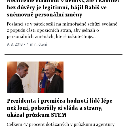
Nechceme vládnout v demisi, ale i kabinet
bez důvěry je legitimní, hájil Babiš ve
sněmovně personální změny
Poslanci se v pátek sešli na mimořádné schůzi svolané
z popudu části opozičních stran, aby jednali o
personálních změnách, které uskutečňuje...
9. 3. 2018 ▪ 4 min. čtení
Prezidenta i premiéra hodnotí lidé lépe
než loni, pohoršily si vláda a strany,
ukázal průzkum STEM
Celkem 47 procent dotázaných v průzkumu agentury