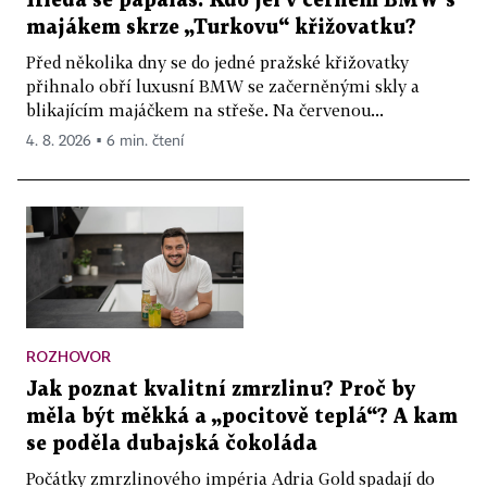
Hledá se papaláš. Kdo jel v černém BMW s
majákem skrze „Turkovu“ křižovatku?
Před několika dny se do jedné pražské křižovatky
přihnalo obří luxusní BMW se začerněnými skly a
blikajícím majáčkem na střeše. Na červenou...
4. 8. 2026 ▪ 6 min. čtení
ROZHOVOR
Jak poznat kvalitní zmrzlinu? Proč by
měla být měkká a „pocitově teplá“? A kam
se poděla dubajská čokoláda
Počátky zmrzlinového impéria Adria Gold spadají do