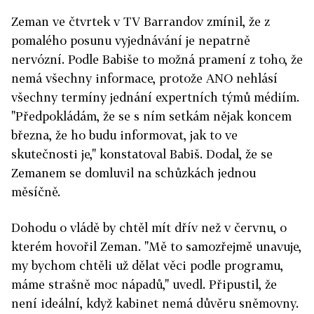
Zeman ve čtvrtek v TV Barrandov zmínil, že z
pomalého posunu vyjednávání je nepatrně
nervózní. Podle Babiše to možná pramení z toho, že
nemá všechny informace, protože ANO nehlásí
všechny termíny jednání expertních týmů médiím.
"Předpokládám, že se s ním setkám nějak koncem
března, že ho budu informovat, jak to ve
skutečnosti je," konstatoval Babiš. Dodal, že se
Zemanem se domluvil na schůzkách jednou
měsíčně.
Dohodu o vládě by chtěl mít dřív než v červnu, o
kterém hovořil Zeman. "Mě to samozřejmě unavuje,
my bychom chtěli už dělat věci podle programu,
máme strašně moc nápadů," uvedl. Připustil, že
není ideální, když kabinet nemá důvěru sněmovny.