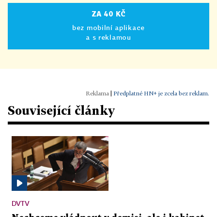
ZA 40 KČ
bez mobilní aplikace
a s reklamou
|
Předplatné HN+ je zcela bez reklam.
Související články
DVTV