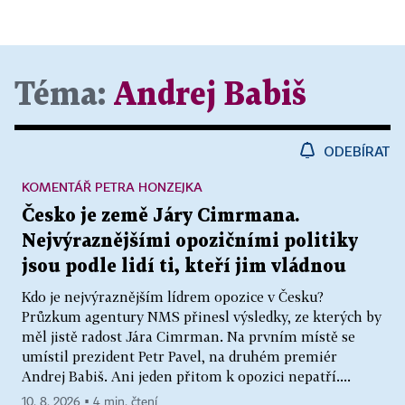
Téma:
Andrej Babiš
ODEBÍRAT
KOMENTÁŘ PETRA HONZEJKA
Česko je země Járy Cimrmana.
Nejvýraznějšími opozičními politiky
jsou podle lidí ti, kteří jim vládnou
Kdo je nejvýraznějším lídrem opozice v Česku?
Průzkum agentury NMS přinesl výsledky, ze kterých by
měl jistě radost Jára Cimrman. Na prvním místě se
umístil prezident Petr Pavel, na druhém premiér
Andrej Babiš. Ani jeden přitom k opozici nepatří....
10. 8. 2026 ▪ 4 min. čtení