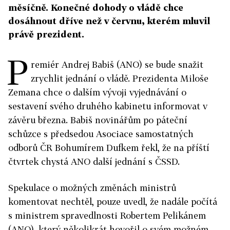
měsíčně. Konečné dohody o vládě chce
dosáhnout dříve než v červnu, kterém mluvil
právě prezident.
P
remiér Andrej Babiš (ANO) se bude snažit
zrychlit jednání o vládě. Prezidenta Miloše
Zemana chce o dalším vývoji vyjednávání o
sestavení svého druhého kabinetu informovat v
závěru března. Babiš novinářům po páteční
schůzce s předsedou Asociace samostatných
odborů ČR Bohumírem Dufkem řekl, že na příští
čtvrtek chystá ANO další jednání s ČSSD.
Spekulace o možných změnách ministrů
komentovat nechtěl, pouze uvedl, že nadále počítá
s ministrem spravedlnosti Robertem Pelikánem
(ANO), který několikrát hovořil o svém možném