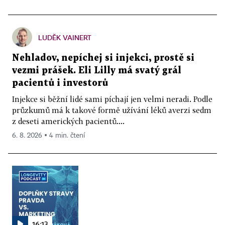
LUDĚK VAINERT
Nehladov, nepíchej si injekci, prostě si
vezmi prášek. Eli Lilly má svatý grál
pacientů i investorů
Injekce si běžní lidé sami píchají jen velmi neradi. Podle
průzkumů má k takové formě užívání léků averzi sedm
z deseti amerických pacientů....
6. 8. 2026 ▪ 4 min. čtení
16:13