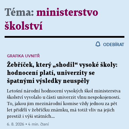
Téma:
ministerstvo
školství
ODEBÍRAT
GRAFIKA UVNITŘ
Žebříček, který „shodil“ vysoké školy:
hodnocení platí, univerzity se
špatnými výsledky neuspěly
Letošní národní hodnocení vysokých škol ministerstva
školství vyvolalo u části univerzit vlnu nespokojenosti.
To, jakou jim mezinárodní komise vždy jednou za pět
let přidělí v žebříčku známku, má totiž vliv na jejich
prestiž i výši státních...
6. 8. 2026 ▪ 4 min. čtení