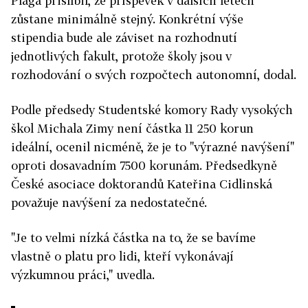
Plaga přislíbil, že příspěvek v dalších letech
zůstane minimálně stejný. Konkrétní výše
stipendia bude ale záviset na rozhodnutí
jednotlivých fakult, protože školy jsou v
rozhodování o svých rozpočtech autonomní, dodal.
Podle předsedy Studentské komory Rady vysokých
škol Michala Zimy
není částka 11 250 korun
ideální, ocenil nicméně, že je to "výrazné navýšení"
oproti dosavadním 7500 korunám. Předsedkyně
České asociace doktorandů Kateřina Cidlinská
považuje navýšení za nedostatečné.
"Je to velmi nízká částka na to, že se bavíme
vlastně o platu pro lidi, kteří vykonávají
výzkumnou práci," uvedla.