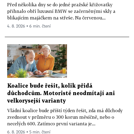
Před několika dny se do jedné pražské křižovatky
přihnalo obří luxusní BMW se začerněnými skly a
blikajícím majáčkem na střeše. Na červenou...
4. 8. 2026 ▪ 6 min. čtení
Koalice bude řešit, kolik přidá
důchodcům. Motoristé neodmítají ani
velkorysejší varianty
Vládní koalice bude příští týden řešit, zda má důchody
zvednout v průměru o 300 korun měsíčně, nebo o
necelých 600. Zatímco první varianta je...
6. 8. 2026 ▪ 5 min. čtení