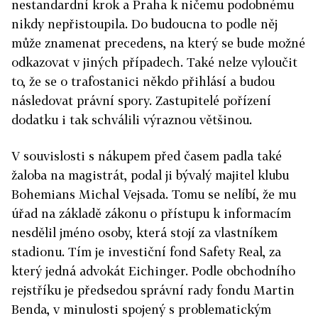
nestandardní krok a Praha k ničemu podobnému
nikdy nepřistoupila. Do budoucna to podle něj
může znamenat precedens, na který se bude možné
odkazovat v jiných případech. Také nelze vyloučit
to, že se o trafostanici někdo přihlásí a budou
následovat právní spory. Zastupitelé pořízení
dodatku i tak schválili výraznou většinou.
V souvislosti s nákupem před časem padla také
žaloba na magistrát, podal ji bývalý majitel klubu
Bohemians Michal Vejsada. Tomu se nelíbí, že mu
úřad na základě zákonu o přístupu k informacím
nesdělil jméno osoby, která stojí za vlastníkem
stadionu. Tím je investiční fond Safety Real, za
který jedná advokát Eichinger. Podle obchodního
rejstříku je předsedou správní rady fondu Martin
Benda, v minulosti spojený s problematickým