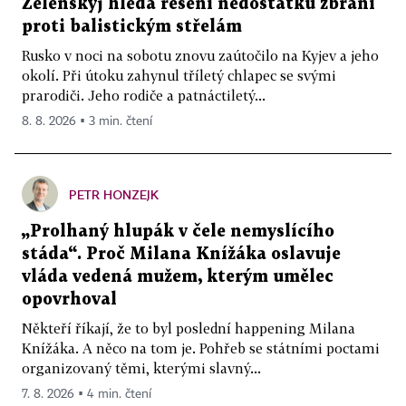
Zelenskyj hledá řešení nedostatku zbraní
proti balistickým střelám
Rusko v noci na sobotu znovu zaútočilo na Kyjev a jeho
okolí. Při útoku zahynul tříletý chlapec se svými
prarodiči. Jeho rodiče a patnáctiletý...
8. 8. 2026 ▪ 3 min. čtení
PETR HONZEJK
„Prolhaný hlupák v čele nemyslícího
stáda“. Proč Milana Knížáka oslavuje
vláda vedená mužem, kterým umělec
opovrhoval
Někteří říkají, že to byl poslední happening Milana
Knížáka. A něco na tom je. Pohřeb se státními poctami
organizovaný těmi, kterými slavný...
7. 8. 2026 ▪ 4 min. čtení