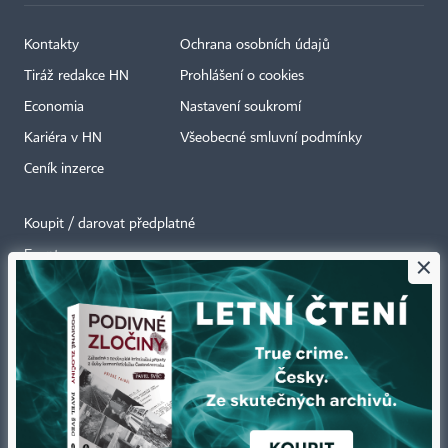
Kontakty
Ochrana osobních údajů
Tiráž redakce HN
Prohlášení o cookies
Economia
Nastavení soukromí
Kariéra v HN
Všeobecné smluvní podmínky
Ceník inzerce
Koupit / darovat předplatné
Eventy
×
Newslettery
RSS kanály
Autorská práva vykonává vydavatel. Bez písemného svolení vydavatele je
zakázáno jakékoli užití částí nebo celku díla, zejména rozmnožování a šíření
jakýmkoli způsobem, mechanickým nebo elektronickým, v českém nebo
jiném jazyce. Bez souhlasu vydavatele je zakázáno též rozmnožování