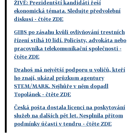
ŽIVĚ: Prezidentští kandidáti řeší
ekonomická témata. Sledujte předvolební
diskusi
- čtěte ZDE
GIBS po zásahu kvůli ovlivňování trestních
řízení stíhá 10 lidí. Policisty, advokáta nebo
pracovníka telekomunikační společnosti
-
čtěte ZDE
Drahoš má největší podporu u voličů, kteří
ho znají, ukázal průzkum agentury
STEM/MARK. Nejhůře v něm dopadl
Topolánek
- čtěte ZDE
Česká pošta dostala licenci na poskytování
služeb na dalších pět let. Nesplnila přitom
podmínky účasti v tendru
- čtěte ZDE