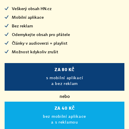
Veškerý obsah HN.cz
Mobilní aplikace
Bez reklam
Odemykejte obsah pro přátele
Články v audioverzi + playlist
Možnost kdykoliv zrušit
ZA 80 KČ
s mobilní aplikací
a bez reklam
nebo
ZA 40 KČ
bez mobilní aplikace
a s reklamou