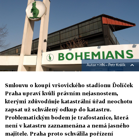
Autor ▪
HN – Petr Králík
Smlouvu o koupi vršovického stadionu Ďolíček
Praha upraví kvůli právním nejasnostem,
kterými zdůvodňuje katastrální úřad neochotu
zapsat už schválený odkup do katastru.
Problematickým bodem je trafostanice, která
není v katastru zaznamenána a nemá jasného
majitele. Praha proto schválila pořízení