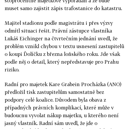
stoprocentně majetkově vypořádán a že bude
muset samo zajistit zápis trafostanice do katastru.
Majitel stadionu podle magistrátu i přes výzvy
odmítl situaci řešit. Právní zástupce vlastníka
Lukáš Eichinger na čtvrtečním jednání uvedl, že
problém vznikl chybou v textu usnesení zastupitelů
o koupi Ďolíčku z března loňského roku. Jde však
podle něj o detail, který nepředstavuje pro Prahu
riziko.
Radní pro majetek Kare Grabein Procházka (ANO)
předložil tisk zastupitelům samostatně bez
podpory celé koalice. Důvodem byla obava z
případných právních komplikací, které může v
budoucnu vyvolat nákup majetku, u kterého není
jasný vlastník. Radní sám uvedl, že jde o