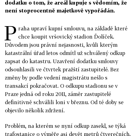
dodatku o tom, že areál kupuje s vědomím, že
není stoprocentně majetkově vypořádán.
P
raha upraví kupní smlouvu, na základě které
chce koupit vršovický stadion Ďolíček.
Důvodem jsou právní nejasnosti, kvůli kterým
katastrální úřad letos odmítl už schválený odkup
zapsat do katastru. Uzavření dodatku smlouvy
odsouhlasili ve čtvrtek pražští zastupitelé. Bez
změny by podle vedení magistrátu nešlo s
transakcí pokračovat. O odkupu stadionu se v
Praze jedná od roku 2011, záměr zastupitelé
definitivně schválili loni v březnu. Od té doby se
objevilo několik zdržení.
Problém, na kterém se nyní odkup zasekl, se týká
trafostanice o výměře asi devět metrů čtverečních,