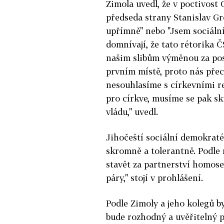
Zimola uvedl, že v poctivost
předseda strany Stanislav Gr
upřímně" nebo "Jsem sociální
domnívají, že tato rétorika 
našim slibům výměnou za post
prvním místě, proto nás přec
nesouhlasíme s církevními r
pro církve, musíme se pak sku
vládu," uvedl.
Jihočeští sociální demokraté
skromně a tolerantně. Podle
stavět za partnerství homose
páry," stojí v prohlášení.
Podle Zimoly a jeho kolegů by
bude rozhodný a uvěřitelný p