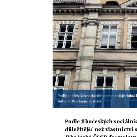
Podle jihočeských sociálních demokratů je dobrá k
Autor ▪
HN – Irena Hošková
Podle jihočeských sociáln
důležitější než vlastnictví