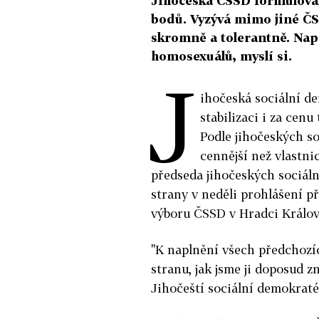
Jihočeská ČSSD formulovala
bodů. Vyzývá mimo jiné ČS
skromně a tolerantně. Např
homosexuálů, myslí si.
J
ihočeská sociální d
stabilizaci i za cen
Podle jihočeských s
cennější než vlastnic
předseda jihočeských sociáln
strany v neděli prohlášení 
výboru ČSSD v Hradci Králov
"K naplnění všech předchozí
stranu, jak jsme ji doposud zn
Jihočeští sociální demokraté