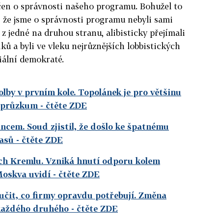
čen o správnosti našeho programu. Bohužel to
, že jsme o správnosti programu nebyli sami
 z jedné na druhou stranu, alibisticky přejímali
ků a byli ve vleku nejrůznějších lobbistických
ciální demokraté.
lby v prvním kole. Topolánek je pro většinu
l průzkum
- čtěte ZDE
ncem. Soud zjistil, že došlo ke špatnému
lasů
- čtěte ZDE
ách Kremlu. Vzniká hnutí odporu kolem
Moskva uvidí
- čtěte ZDE
učit, co firmy opravdu potřebují. Změna
každého druhého
- čtěte ZDE