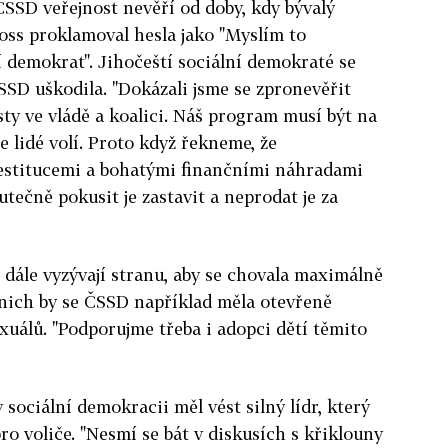
 ČSSD veřejnost nevěří od doby, kdy bývalý
oss proklamoval hesla jako "Myslím to
 demokrat". Jihočeští sociální demokraté se
ČSSD uškodila. "Dokázali jsme se zpronevěřit
y ve vládě a koalici. Náš program musí být na
e lidé volí. Proto když řekneme, že
estitucemi a bohatými finančními náhradami
tečně pokusit je zastavit a neprodat je za
 dále vyzývají stranu, aby se chovala maximálně
 nich by se ČSSD například měla otevřeně
xuálů. "Podporujme třeba i adopci dětí těmito
 sociální demokracii měl vést silný lídr, který
ro voliče. "Nesmí se bát v diskusích s křiklouny