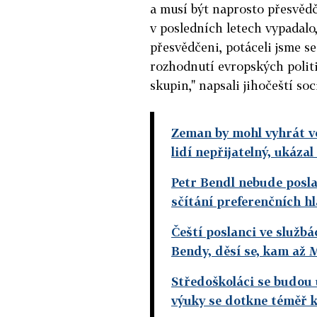
a musí být naprosto přesvěd
v posledních letech vypadalo
přesvědčeni, potáceli jsme se
rozhodnutí evropských politi
skupin," napsali jihočeští so
Zeman by mohl vyhrát vo
lidí nepřijatelný, ukáza
Petr Bendl nebude posla
sčítání preferenčních h
Čeští poslanci ve služb
Bendy, děsí se, kam až 
Středoškoláci se budou 
výuky se dotkne téměř 