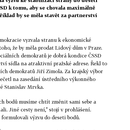
 výzvu ke stabilizaci strany do deseti
SD k tomu, aby se chovala maximálně
íklad by se měla stavět za partnerství
emokracie vyzvala stranu k ekonomické
u toho, že by měla prodat Lidový dům v Praze.
ociálních demokratů je dobrá kondice ČSSD
tví sídla na atraktivní pražské adrese. Řekl to
ích demokratů Jiří Zimola. Za krajský výbor
přečetl na zasedání ústředního výkonného
é Stanislav Mrvka.
ch bodů musíme chtít změnit sami sebe a
ali. Jiné cesty není," stojí v prohlášení.
 formulovali výzvu do deseti bodů.