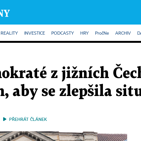
REALITY
INVESTICE
PODCASTY
HRY
PročNe
ARCHIV
D
okraté z jižních Čec
, aby se zlepšila sit
PŘEHRÁT ČLÁNEK