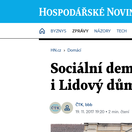
ZPRÁVY
HOME
BYZNYS
NÁZORY
TECH
HN.cz
›
Domácí
Sociální dem
i Lidový dům
ČTK
bbb
,
19. 11. 2017 19:20 ▪ 2 min. čtení