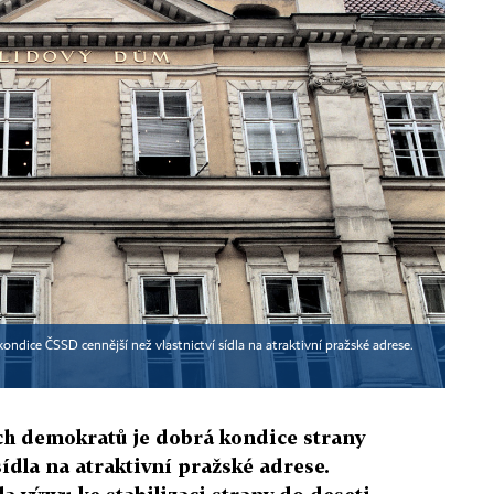
ondice ČSSD cennější než vlastnictví sídla na atraktivní pražské adrese.
ích demokratů je dobrá kondice strany
 sídla na atraktivní pražské adrese.