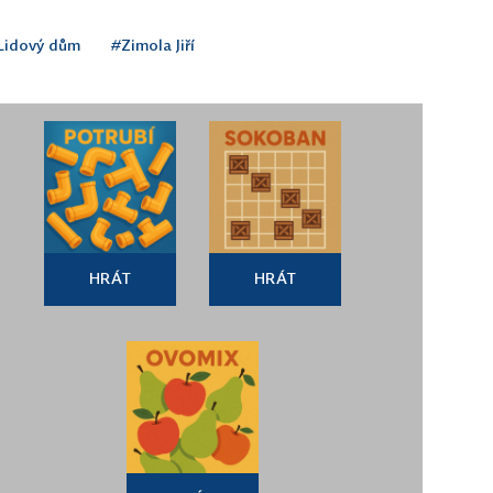
Lidový dům
#Zimola Jiří
HRÁT
HRÁT