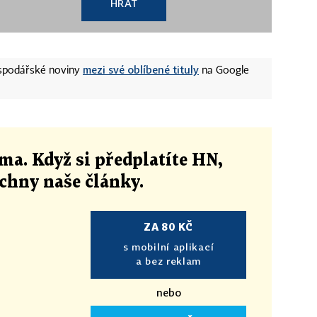
HRÁT
mezi své oblíbené tituly
ospodářské noviny
na Google
ma. Když si předplatíte HN,
echny naše články
.
ZA 80 KČ
s mobilní aplikací
a bez reklam
nebo