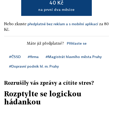
40 Kč
na první dva měsíce
Nebo zkuste
za 80
předplatné bez reklam a s mobilní aplikací
Kč.
Máte již předplatné?
Přihlaste se
#ČSSD
#firma
#Magistrát hlavního města Prahy
#Dopravní podnik hl. m. Prahy
Rozrušily vás zprávy a cítíte stres?
Rozptylte se logickou
hádankou