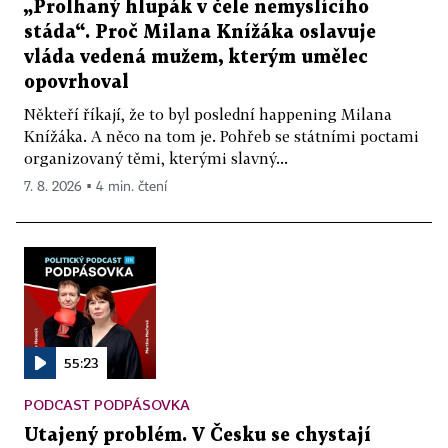
„Prolhaný hlupák v čele nemyslícího
stáda“. Proč Milana Knížáka oslavuje
vláda vedená mužem, kterým umělec
opovrhoval
Někteří říkají, že to byl poslední happening Milana
Knížáka. A něco na tom je. Pohřeb se státními poctami
organizovaný těmi, kterými slavný...
7. 8. 2026 ▪ 4 min. čtení
55:23
PODCAST PODPÁSOVKA
Utajený problém. V Česku se chystají