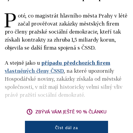
P
oté, co magistrát hlavního města Prahy v létě
začal prověřovat zakázky městských firem
pro členy pražské sociální demokracie, kteří tak
získali kontrakty za zhruba 1,5 miliardy korun,
objevila se další firma spojená s ČSSD.
A stejně jako u
případu předchozích firem
vlastněných členy ČSSD
, na které upozornily
Hospodářské noviny, zakázky získala od městské
společnosti, v níž mají historicky velmi silný vliv
právě pražští sociální demokraté.
ZBÝVÁ VÁM JEŠTĚ 90 % ČLÁNKU
Číst dál za