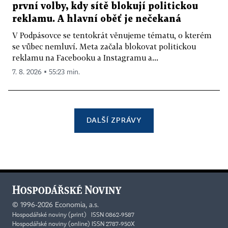
první volby, kdy sítě blokují politickou
reklamu. A hlavní oběť je nečekaná
V Podpásovce se tentokrát věnujeme tématu, o kterém
se vůbec nemluví. Meta začala blokovat politickou
reklamu na Facebooku a Instagramu a...
7. 8. 2026 ▪ 55:23 min.
DALŠÍ ZPRÁVY
©
1996-2026
Economia, a.s.
Hospodářské noviny (print) ISSN 0862-9587
Hospodářské noviny (online) ISSN 2787-950X