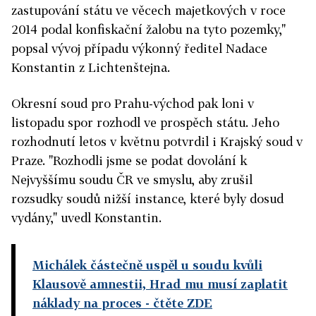
zastupování státu ve věcech majetkových v roce
2014 podal konfiskační žalobu na tyto pozemky,"
popsal vývoj případu výkonný ředitel Nadace
Konstantin z Lichtenštejna.
Okresní soud pro Prahu-východ pak loni v
listopadu spor rozhodl ve prospěch státu. Jeho
rozhodnutí letos v květnu potvrdil i Krajský soud v
Praze. "Rozhodli jsme se podat dovolání k
Nejvyššímu soudu ČR ve smyslu, aby zrušil
rozsudky soudů nižší instance, které byly dosud
vydány," uvedl Konstantin.
Michálek částečně uspěl u soudu kvůli
Klausově amnestii, Hrad mu musí zaplatit
náklady na proces
- čtěte ZDE