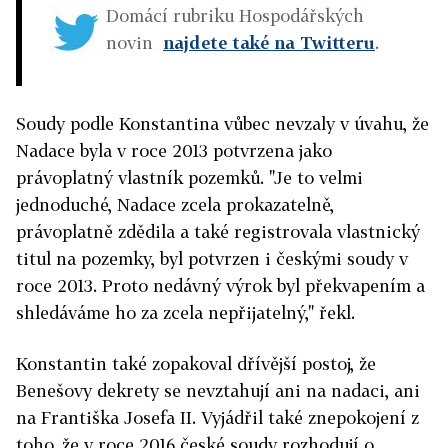
Domácí rubriku Hospodářských
novin
najdete také na Twitteru
.
Soudy podle Konstantina vůbec nevzaly v úvahu, že
Nadace byla v roce 2013 potvrzena jako
právoplatný vlastník pozemků. "Je to velmi
jednoduché, Nadace zcela prokazatelně,
právoplatně zdědila a také registrovala vlastnický
titul na pozemky, byl potvrzen i českými soudy v
roce 2013. Proto nedávný výrok byl překvapením a
shledáváme ho za zcela nepřijatelný," řekl.
Konstantin také zopakoval dřívější postoj, že
Benešovy dekrety se nevztahují ani na nadaci, ani
na Františka Josefa II. Vyjádřil také znepokojení z
toho, že v roce 2016 české soudy rozhodují o