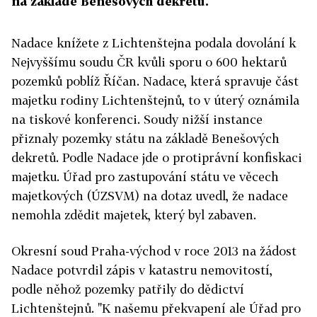
na základě Benešových dekretů.
Nadace knížete z Lichtenštejna podala dovolání k
Nejvyššímu soudu ČR kvůli sporu o 600 hektarů
pozemků poblíž Říčan. Nadace, která spravuje část
majetku rodiny Lichtenštejnů, to v úterý oznámila
na tiskové konferenci. Soudy nižší instance
přiznaly pozemky státu na základě Benešových
dekretů. Podle Nadace jde o protiprávní konfiskaci
majetku. Úřad pro zastupování státu ve věcech
majetkových (ÚZSVM) na dotaz uvedl, že nadace
nemohla zdědit majetek, který byl zabaven.
Okresní soud Praha-východ v roce 2013 na žádost
Nadace potvrdil zápis v katastru nemovitostí,
podle něhož pozemky patřily do dědictví
Lichtenštejnů. "K našemu překvapení ale Úřad pro