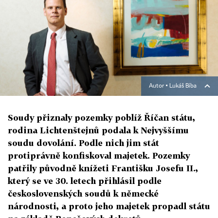
Autor ▪
Lukáš Bíba
Soudy přiznaly pozemky poblíž Říčan státu,
rodina Lichtenštejnů podala k Nejvyššímu
soudu dovolání. Podle nich jim stát
protiprávně konfiskoval majetek. Pozemky
patřily původně knížeti Františku Josefu II.,
který se ve 30. letech přihlásil podle
československých soudů k německé
národnosti, a proto jeho majetek propadl státu