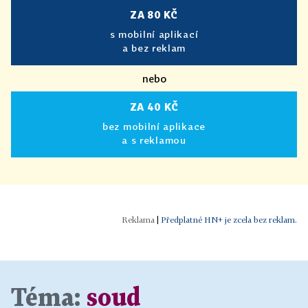
ZA 80 KČ
s mobilní aplikací
a bez reklam
nebo
ZA 40 KČ
bez mobilní aplikace
a s reklamou
|
Předplatné HN+ je zcela bez reklam.
Téma:
soud