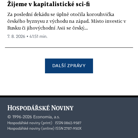
Žijeme v kapitalistické sci-fi
Za poslední dekádu se úplně otočila korouhvička
českého byznysu z východu na západ. Místo investic v
Rusku či jihovýchodní Asii se český...
7. 8. 2026 ▪ 41:51 min.
DALŠÍ ZPRÁVY
©
1996-2026
Economia, a.s.
Hospodářské noviny (print) ISSN 0862-9587
Hospodářské noviny (online) ISSN 2787-950X