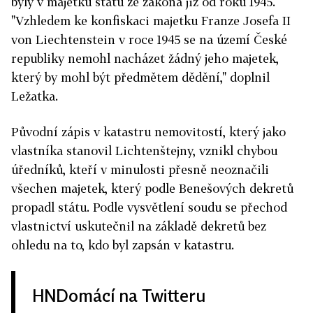
byly v majetku státu ze zákona již od roku 1945.
"Vzhledem ke konfiskaci majetku Franze Josefa II
von Liechtenstein v roce 1945 se na území České
republiky nemohl nacházet žádný jeho majetek,
který by mohl být předmětem dědění," doplnil
Ležatka.
Původní zápis v katastru nemovitostí, který jako
vlastníka stanovil Lichtenštejny, vznikl chybou
úředníků, kteří v minulosti přesně neoznačili
všechen majetek, který podle Benešových dekretů
propadl státu. Podle vysvětlení soudu se přechod
vlastnictví uskutečnil na základě dekretů bez
ohledu na to, kdo byl zapsán v katastru.
HNDomácí na Twitteru