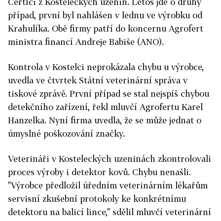
Čertíci z Kosteleckých uzenin. Letos jde o druhý
případ, první byl nahlášen v lednu ve výrobku od
Krahulíka. Obě firmy patří do koncernu Agrofert
ministra financí Andreje Babiše (ANO).
Kontrola v Kostelci neprokázala chybu u výrobce,
uvedla ve čtvrtek Státní veterinární správa v
tiskové zprávě. První případ se stal nejspíš chybou
detekčního zařízení, řekl mluvčí Agrofertu Karel
Hanzelka. Nyní firma uvedla, že se může jednat o
úmyslné poškozování značky.
Veterináři v Kosteleckých uzeninách zkontrolovali
proces výroby i detektor kovů. Chybu nenašli.
"Výrobce předložil úředním veterinárním lékařům
servisní zkušební protokoly ke konkrétnímu
detektoru na balicí lince," sdělil mluvčí veterinární