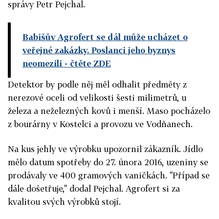
správy Petr Pejchal.
Babišův Agrofert se dál může ucházet o
veřejné zakázky. Poslanci jeho byznys
neomezili
- čtěte ZDE
Detektor by podle něj měl odhalit předměty z
nerezové oceli od velikosti šesti milimetrů, u
železa a neželezných kovů i menší. Maso pocházelo
z bourárny v Kostelci a provozu ve Vodňanech.
Na kus jehly ve výrobku upozornil zákazník. Jídlo
mělo datum spotřeby do 27. února 2016, uzeniny se
prodávaly ve 400 gramových vaničkách. "Případ se
dále došetřuje," dodal Pejchal. Agrofert si za
kvalitou svých výrobků stojí.