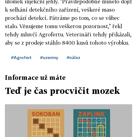
úlomek injekční jehly. "Pravděpodobně muselo dojít
k selhání detekčního zařízení, veškeré maso
prochází detekcí. Pátráme po tom, co se vůbec
stalo. Věnujeme tomu veškerou pozornost," řekl
tehdy mluvčí Agrofertu. Veterináři tehdy přikázali,
aby se z prodeje stáhlo 8400 kusů tohoto výrobku.
#Agrofert
#uzeniny
#nález
Informace už máte
Teď je čas procvičit mozek