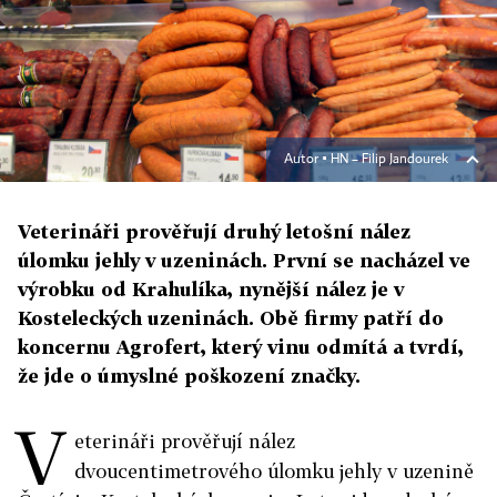
Autor ▪
HN – Filip Jandourek
Veterináři prověřují druhý letošní nález
úlomku jehly v uzeninách. První se nacházel ve
výrobku od Krahulíka, nynější nález je v
Kosteleckých uzeninách. Obě firmy patří do
koncernu Agrofert, který vinu odmítá a tvrdí,
že jde o úmyslné poškození značky.
V
eterináři prověřují nález
dvoucentimetrového úlomku jehly v uzenině