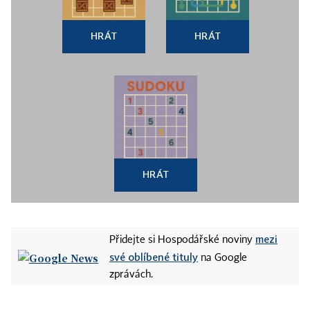
HRÁT
HRÁT
HRÁT
mezi
Přidejte si Hospodářské noviny
své oblíbené tituly
na Google
zprávách.