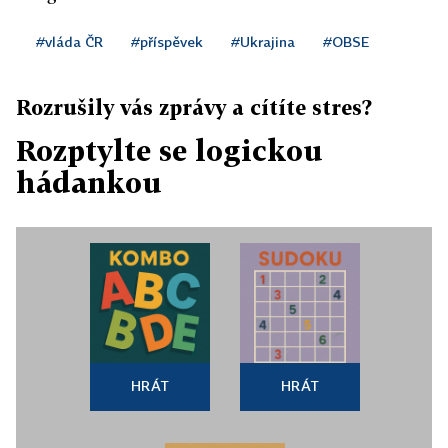
#vláda ČR
#příspěvek
#Ukrajina
#OBSE
Rozrušily vás zprávy a cítíte stres?
Rozptylte se logickou
hádankou
HRÁT
HRÁT