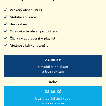
Veškerý obsah HN.cz
Mobilní aplikace
Bez reklam
Odemykejte obsah pro přátele
Články v audioverzi + playlist
Možnost kdykoliv zrušit
ZA 80 KČ
s mobilní aplikací
a bez reklam
nebo
ZA 40 KČ
bez mobilní aplikace
a s reklamou