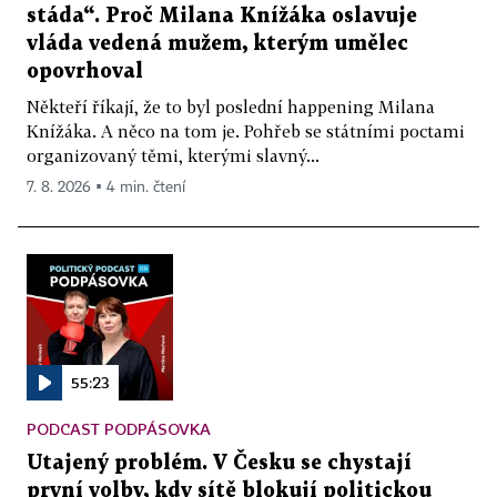
stáda“. Proč Milana Knížáka oslavuje
vláda vedená mužem, kterým umělec
opovrhoval
Někteří říkají, že to byl poslední happening Milana
Knížáka. A něco na tom je. Pohřeb se státními poctami
organizovaný těmi, kterými slavný...
7. 8. 2026 ▪ 4 min. čtení
55:23
PODCAST PODPÁSOVKA
Utajený problém. V Česku se chystají
první volby, kdy sítě blokují politickou