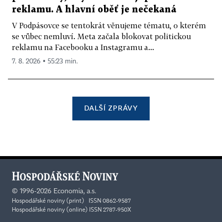
reklamu. A hlavní oběť je nečekaná
V Podpásovce se tentokrát věnujeme tématu, o kterém
se vůbec nemluví. Meta začala blokovat politickou
reklamu na Facebooku a Instagramu a...
7. 8. 2026 ▪ 55:23 min.
DALŠÍ ZPRÁVY
©
1996-2026
Economia, a.s.
Hospodářské noviny (print) ISSN 0862-9587
Hospodářské noviny (online) ISSN 2787-950X