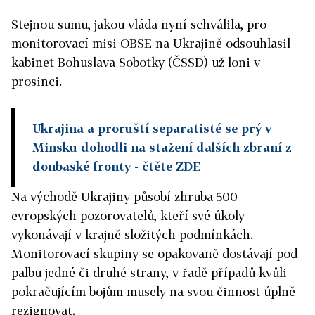
Stejnou sumu, jakou vláda nyní schválila, pro
monitorovací misi OBSE na Ukrajině odsouhlasil
kabinet Bohuslava Sobotky (ČSSD) už loni v
prosinci.
Ukrajina a proruští separatisté se prý v
Minsku dohodli na stažení dalších zbraní z
donbaské fronty
- čtěte ZDE
Na východě Ukrajiny působí zhruba 500
evropských pozorovatelů, kteří své úkoly
vykonávají v krajně složitých podmínkách.
Monitorovací skupiny se opakovaně dostávají pod
palbu jedné či druhé strany, v řadě případů kvůli
pokračujícím bojům musely na svou činnost úplně
rezignovat.