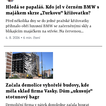
Hledá se papaláš. Kdo jel v černém BMW s
majákem skrze „Turkovu“ křižovatku?
Před několika dny se do jedné pražské křižovatky
přihnalo obří luxusní BMW se začerněnými skly a
blikajícím majáčkem na střeše. Na červenou...
4. 8. 2026 ▪ 6 min. čtení
Začala demolice vyhořelé budovy, kde
měla sklad firma Vasky. Dům „ukusuje“
stotunový bagr
Demoliční firma v pátek dopoledne začala bourat