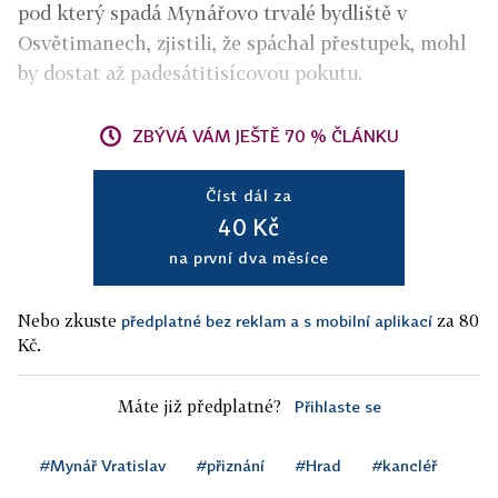
pod který spadá Mynářovo trvalé bydliště v
Osvětimanech, zjistili, že spáchal přestupek, mohl
by dostat až padesátitisícovou pokutu.
ZBÝVÁ VÁM JEŠTĚ 70 % ČLÁNKU
Číst dál za
40 Kč
na první dva měsíce
Nebo zkuste
za 80
předplatné bez reklam a s mobilní aplikací
Kč.
Máte již předplatné?
Přihlaste se
#Mynář Vratislav
#přiznání
#Hrad
#kancléř