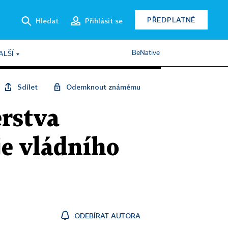
PŘEDPLATNÉ
Hledat
Přihlásit se
BeNative
ALŠÍ
Sdílet
Odemknout známému
erstva
je vládního
ODEBÍRAT AUTORA