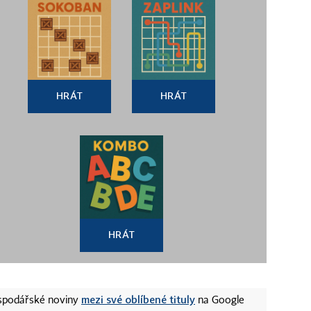
HRÁT
HRÁT
HRÁT
mezi své oblíbené tituly
ospodářské noviny
na Google