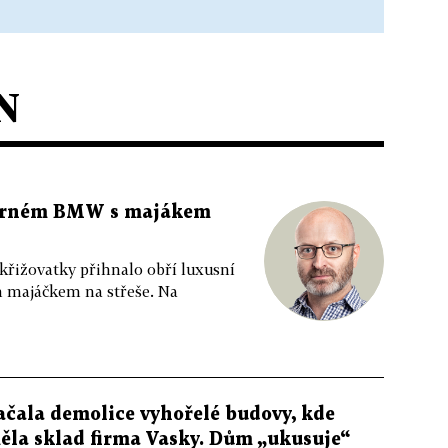
N
 černém BMW s majákem
 křižovatky přihnalo obří luxusní
m majáčkem na střeše. Na
ačala demolice vyhořelé budovy, kde
ěla sklad firma Vasky. Dům „ukusuje“