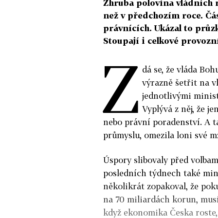
Zhruba polovina vládních re
než v předchozím roce. Čás
právnících. Ukázal to prů
Stoupají i celkové provozn
Z
dá se, že vláda Bo
výrazně šetřit na 
jednotlivými minis
Vyplývá z něj, že j
nebo právní poradenství. A t
průmyslu, omezila loni své m
Úspory slibovaly před volbam
posledních týdnech také min
několikrát zopakoval, že pok
na 70 miliardách korun, musí 
když ekonomika Česka roste,