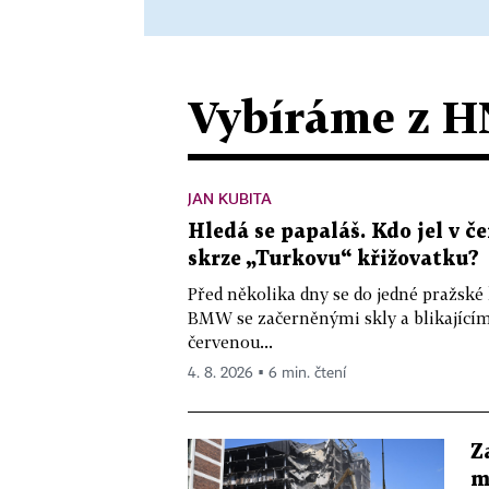
Vybíráme z H
JAN KUBITA
Hledá se papaláš. Kdo jel v
skrze „Turkovu“ křižovatku?
Před několika dny se do jedné pražské
BMW se začerněnými skly a blikající
červenou...
4. 8. 2026 ▪ 6 min. čtení
Z
m