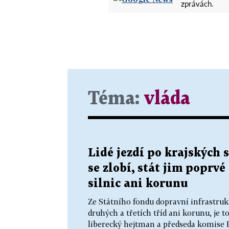
zprávách.
Téma:
vláda
Lidé jezdí po krajských 
se zlobí, stát jim poprv
silnic ani korunu
Ze Státního fondu dopravní infrastrukt
druhých a třetích tříd ani korunu, je 
liberecký hejtman a předseda komise 