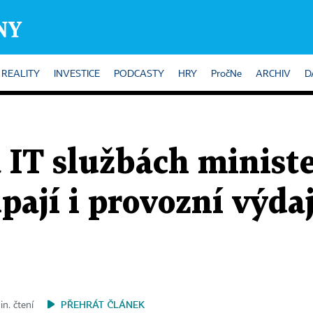
REALITY
INVESTICE
PODCASTY
HRY
PročNe
ARCHIV
D
 IT službách minist
upají i provozní výda
PŘEHRÁT ČLÁNEK
in. čtení