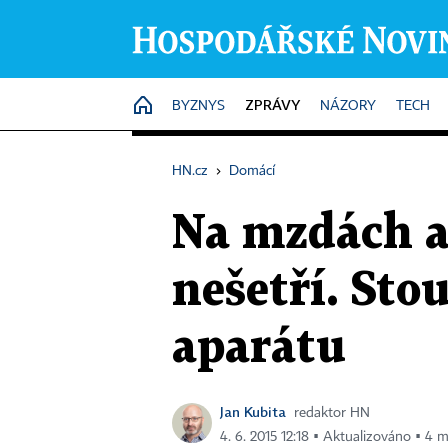
ZPRÁVY
HOME
BYZNYS
NÁZORY
TECH
HN.cz
›
Domácí
Na mzdách a
nešetří. Sto
aparátu
Jan Kubita
redaktor HN
4. 6. 2015 12:18 ▪ Aktualizováno ▪ 4 m