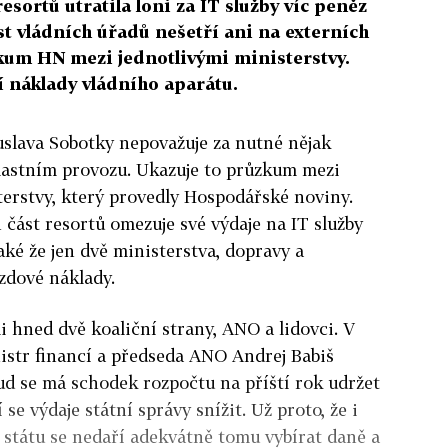
sortů utratila loni za IT služby víc peněz
t vládních úřadů nešetří ani na externích
zkum HN mezi jednotlivými ministerstvy.
í náklady vládního aparátu.
huslava Sobotky nepovažuje za nutné nějak
vlastním provozu. Ukazuje to průzkum mezi
terstvy, který provedly Hospodářské noviny.
en část resortů omezuje své výdaje na IT služby
aké že jen dvě ministerstva, dopravy a
zdové náklady.
i hned dvě koaliční strany, ANO a lidovci. V
istr financí a předseda ANO Andrej Babiš
ud se má schodek rozpočtu na příští rok udržet
se výdaje státní správy snížit. Už proto, že i
 státu se nedaří adekvátně tomu vybírat daně a