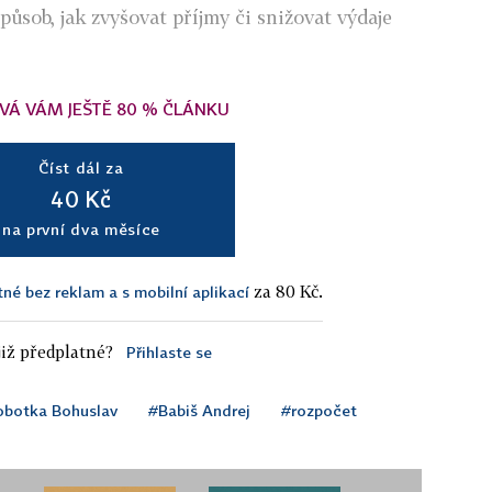
způsob, jak zvyšovat příjmy či snižovat výdaje
VÁ VÁM JEŠTĚ 80 % ČLÁNKU
Číst dál za
40 Kč
na první dva měsíce
za 80 Kč.
tné bez reklam a s mobilní aplikací
iž předplatné?
Přihlaste se
botka Bohuslav
#Babiš Andrej
#rozpočet