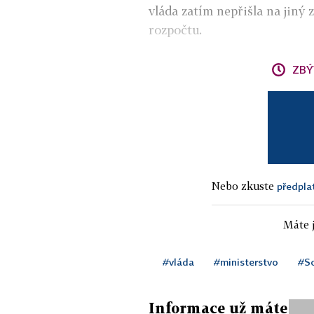
vláda zatím nepřišla na jiný 
rozpočtu.
ZBÝ
Nebo zkuste
předpla
Máte j
#vláda
#ministerstvo
#So
Informace už máte