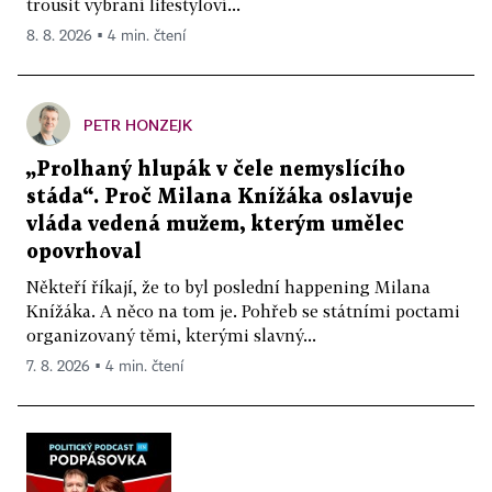
trousit vybraní lifestyloví...
8. 8. 2026 ▪ 4 min. čtení
PETR HONZEJK
„Prolhaný hlupák v čele nemyslícího
stáda“. Proč Milana Knížáka oslavuje
vláda vedená mužem, kterým umělec
opovrhoval
Někteří říkají, že to byl poslední happening Milana
Knížáka. A něco na tom je. Pohřeb se státními poctami
organizovaný těmi, kterými slavný...
7. 8. 2026 ▪ 4 min. čtení