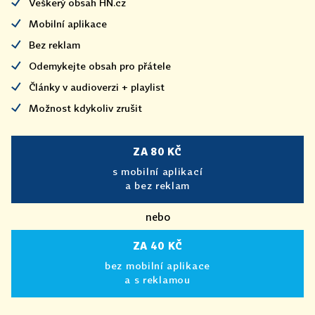
Veškerý obsah HN.cz
Mobilní aplikace
Bez reklam
Odemykejte obsah pro přátele
Články v audioverzi + playlist
Možnost kdykoliv zrušit
ZA 80 KČ
s mobilní aplikací
a bez reklam
nebo
ZA 40 KČ
bez mobilní aplikace
a s reklamou