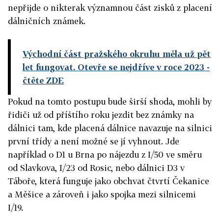
nepřijde o nikterak významnou část zisků z placení
dálničních známek.
Východní část pražského okruhu měla už pět
let fungovat. Otevře se nejdříve v roce 2023
-
čtěte ZDE
Pokud na tomto postupu bude širší shoda, mohli by
řidiči už od příštího roku jezdit bez známky na
dálnici tam, kde placená dálnice navazuje na silnici
první třídy a není možné se jí vyhnout. Jde
například o D1 u Brna po nájezdu z I/50 ve směru
od Slavkova, I/23 od Rosic, nebo dálnici D3 v
Táboře, která funguje jako obchvat čtvrtí Čekanice
a Měšice a zároveň i jako spojka mezi silnicemi
I/19.