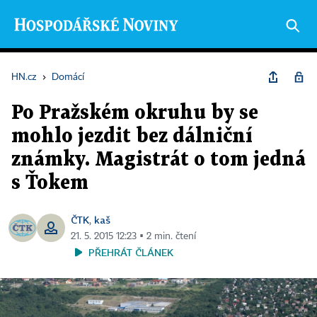
HN.cz
›
Domácí
Po Pražském okruhu by se
mohlo jezdit bez dálniční
známky. Magistrát o tom jedná
s Ťokem
ČTK
kaš
,
21. 5. 2015 12:23 ▪ 2 min. čtení
PŘEHRÁT ČLÁNEK