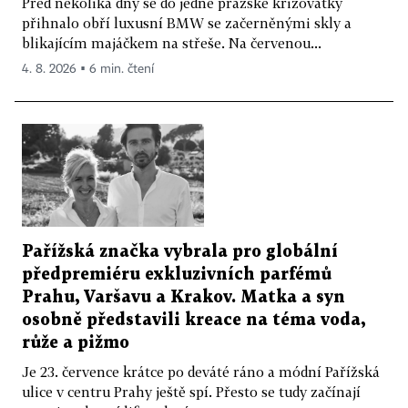
Před několika dny se do jedné pražské křižovatky
přihnalo obří luxusní BMW se začerněnými skly a
blikajícím majáčkem na střeše. Na červenou...
4. 8. 2026 ▪ 6 min. čtení
Pařížská značka vybrala pro globální
předpremiéru exkluzivních parfémů
Prahu, Varšavu a Krakov. Matka a syn
osobně představili kreace na téma voda,
růže a pižmo
Je 23. července krátce po deváté ráno a módní Pařížská
ulice v centru Prahy ještě spí. Přesto se tudy začínají