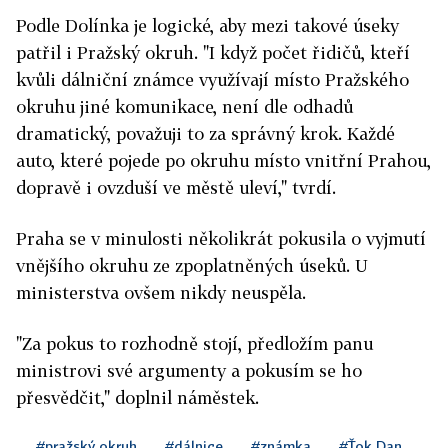
Podle Dolínka je logické, aby mezi takové úseky
patřil i Pražský okruh. "I když počet řidičů, kteří
kvůli dálniční známce využívají místo Pražského
okruhu jiné komunikace, není dle odhadů
dramatický, považuji to za správný krok. Každé
auto, které pojede po okruhu místo vnitřní Prahou,
dopravě i ovzduší ve městě uleví," tvrdí.
Praha se v minulosti několikrát pokusila o vyjmutí
vnějšího okruhu ze zpoplatněných úseků. U
ministerstva ovšem nikdy neuspěla.
"Za pokus to rozhodně stojí, předložím panu
ministrovi své argumenty a pokusím se ho
přesvědčit," doplnil náměstek.
#pražský okruh
#dálnice
#známka
#Ťok Dan