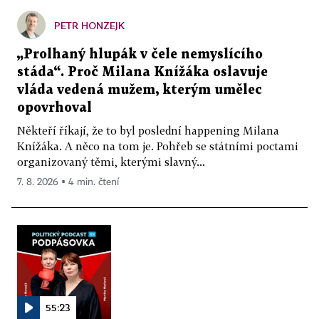
PETR HONZEJK
„Prolhaný hlupák v čele nemyslícího
stáda“. Proč Milana Knížáka oslavuje
vláda vedená mužem, kterým umělec
opovrhoval
Někteří říkají, že to byl poslední happening Milana
Knížáka. A něco na tom je. Pohřeb se státními poctami
organizovaný těmi, kterými slavný...
7. 8. 2026 ▪ 4 min. čtení
55:23