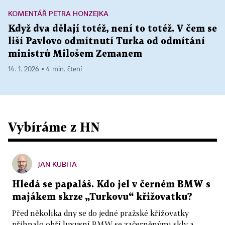
KOMENTÁŘ PETRA HONZEJKA
Když dva dělají totéž, není to totéž. V čem se
liší Pavlovo odmítnutí Turka od odmítání
ministrů Milošem Zemanem
14. 1. 2026 ▪ 4 min. čtení
Vybíráme z HN
JAN KUBITA
Hledá se papaláš. Kdo jel v černém BMW s
majákem skrze „Turkovu“ křižovatku?
Před několika dny se do jedné pražské křižovatky
přihnalo obří luxusní BMW se začerněnými skly a