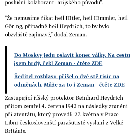
poslušní kolaboranti árijského původu".
"Že nemusíme říkat heil Hitler, heil Himmler, heil
Göring, případně heil Heydrich, to by bylo
obzvláště zajímavé," dodal Zeman.
Do Moskvy jedu oslavit konec války. Na cestu
jsem hrdý, řekl Zeman
- čtěte ZDE
Ředitel rozhlasu přišel o dvě stě tisíc na
odměnách. Může za to i Zeman
- čtěte ZDE
Zastupující říšský protektor Reinhard Heydrich
přitom zemřel 4. června 1942 na následky zranění
při atentátu, který provedli 27. května v Praze-
Libni českoslovenští parašutisté vyslaní z Velké
Británie.