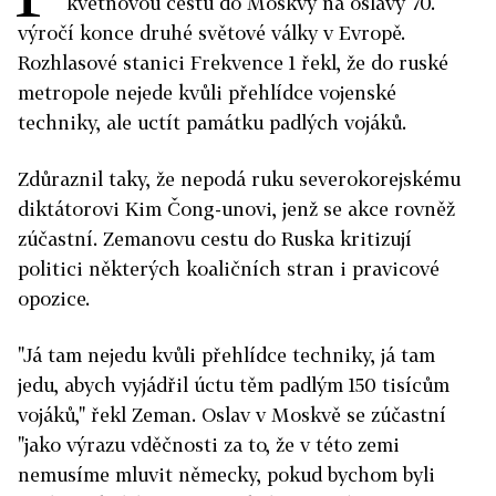
květnovou cestu do Moskvy na oslavy 70.
výročí konce druhé světové války v Evropě.
Rozhlasové stanici Frekvence 1 řekl, že do ruské
metropole nejede kvůli přehlídce vojenské
techniky, ale uctít památku padlých vojáků.
Zdůraznil taky, že nepodá ruku severokorejskému
diktátorovi Kim Čong-unovi, jenž se akce rovněž
zúčastní. Zemanovu cestu do Ruska kritizují
politici některých koaličních stran i pravicové
opozice.
"Já tam nejedu kvůli přehlídce techniky, já tam
jedu, abych vyjádřil úctu těm padlým 150 tisícům
vojáků," řekl Zeman. Oslav v Moskvě se zúčastní
"jako výrazu vděčnosti za to, že v této zemi
nemusíme mluvit německy, pokud bychom byli