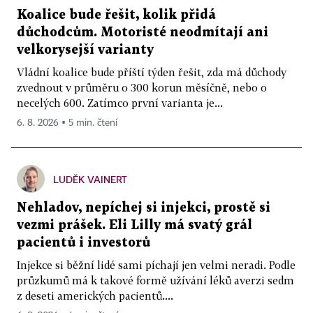
Koalice bude řešit, kolik přidá
důchodcům. Motoristé neodmítají ani
velkorysejší varianty
Vládní koalice bude příští týden řešit, zda má důchody
zvednout v průměru o 300 korun měsíčně, nebo o
necelých 600. Zatímco první varianta je...
6. 8. 2026 ▪ 5 min. čtení
LUDĚK VAINERT
Nehladov, nepíchej si injekci, prostě si
vezmi prášek. Eli Lilly má svatý grál
pacientů i investorů
Injekce si běžní lidé sami píchají jen velmi neradi. Podle
průzkumů má k takové formě užívání léků averzi sedm
z deseti amerických pacientů....