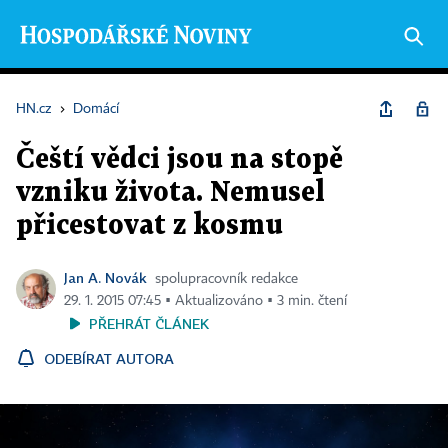
HN.cz
›
Domácí
Čeští vědci jsou na stopě
vzniku života. Nemusel
přicestovat z kosmu
Jan A. Novák
spolupracovník redakce
29. 1. 2015 07:45 ▪ Aktualizováno ▪ 3 min. čtení
PŘEHRÁT ČLÁNEK
ODEBÍRAT AUTORA