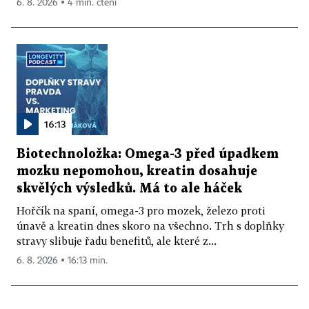
6. 8. 2026 ▪ 4 min. čtení
16:13
Biotechnoložka: Omega-3 před úpadkem
mozku nepomohou, kreatin dosahuje
skvělých výsledků. Má to ale háček
Hořčík na spaní, omega-3 pro mozek, železo proti
únavě a kreatin dnes skoro na všechno. Trh s doplňky
stravy slibuje řadu benefitů, ale které z...
6. 8. 2026 ▪ 16:13 min.