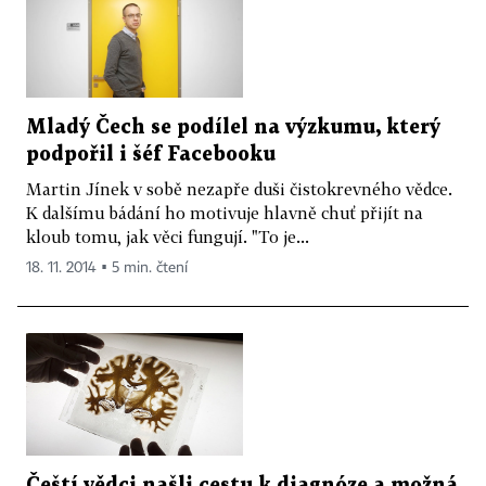
Mladý Čech se podílel na výzkumu, který
podpořil i šéf Facebooku
Martin Jínek v sobě nezapře duši čistokrevného vědce.
K dalšímu bádání ho motivuje hlavně chuť přijít na
kloub tomu, jak věci fungují. "To je...
18. 11. 2014 ▪ 5 min. čtení
Čeští vědci našli cestu k diagnóze a možná