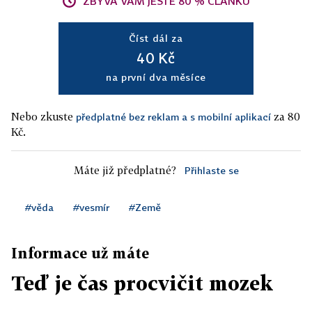
ZBÝVÁ VÁM JEŠTĚ 80 % ČLÁNKU
Číst dál za
40 Kč
na první dva měsíce
Nebo zkuste
za 80
předplatné bez reklam a s mobilní aplikací
Kč.
Máte již předplatné?
Přihlaste se
#věda
#vesmír
#Země
Informace už máte
Teď je čas procvičit mozek