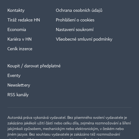
Kontakty
Ochrana osobních údajů
Tiráž redakce HN
Prohlášení o cookies
Economia
Nastavení soukromí
Kariéra v HN
Všeobecné smluvní podmínky
Ceník inzerce
Koupit / darovat předplatné
Eventy
×
Newslettery
RSS kanály
Autorská práva vykonává vydavatel. Bez písemného svolení vydavatele je
zakázáno jakékoli užití částí nebo celku díla, zejména rozmnožování a šíření
jakýmkoli způsobem, mechanickým nebo elektronickým, v českém nebo
jiném jazyce. Bez souhlasu vydavatele je zakázáno též rozmnožování