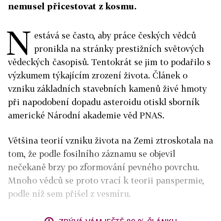
nemusel přicestovat z kosmu.
N
estává se často, aby práce českých vědců
pronikla na stránky prestižních světových
vědeckých časopisů. Tentokrát se jim to podařilo s
výzkumem týkajícím zrození života. Článek o
vzniku základních stavebních kamenů živé hmoty
při napodobení dopadu asteroidu otiskl sborník
americké Národní akademie věd PNAS.
Většina teorií vzniku života na Zemi ztroskotala na
tom, že podle fosilního záznamu se objevil
nečekaně brzy po zformování pevného povrchu.
Mnoho vědců se proto vrací k teorii panspermie,
podle níž sem přišel z vesmíru.