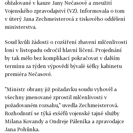
obžalované v kauze Jany Nečasové a zneužití
Vojenského zpravodajství (VZ). Informovala o tom
v úterý Jana Zechmeisterová z tiskového oddělení
ministerstva.
Soud kvůli žádosti o rozšíření zbavení mlčenlivosti
loni v listopadu odročil hlavní líčení. Projednání
by tak mělo bez komplikací pokračovat v dalším
termínu za týden výpovědí bývalé šéfky kabinetu
premiéra Nečasové.
"Ministr obrany již požadavku soudu vyhověl a
všechny jmenované zprostil mlčenlivosti v
požadovaném rozsahu," uvedla Zechmeisterová.
Rozhodnutí se týká exšéfů vojenské tajné služby
Milana Kovandy a Ondreje Páleníka a zpravodajce
Jana Pohůnka.