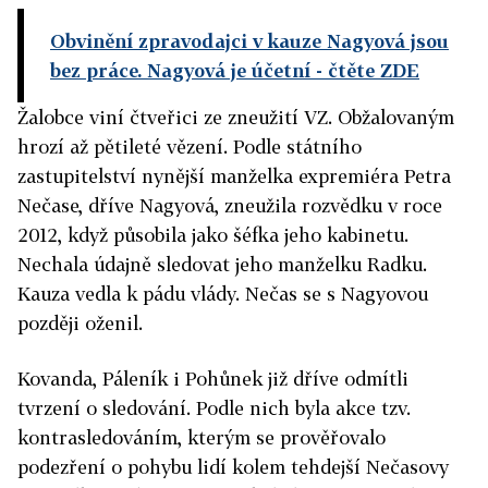
Obvinění zpravodajci v kauze Nagyová jsou
bez práce. Nagyová je účetní
- čtěte ZDE
Žalobce viní čtveřici ze zneužití VZ. Obžalovaným
hrozí až pětileté vězení. Podle státního
zastupitelství nynější manželka expremiéra Petra
Nečase, dříve Nagyová, zneužila rozvědku v roce
2012, když působila jako šéfka jeho kabinetu.
Nechala údajně sledovat jeho manželku Radku.
Kauza vedla k pádu vlády. Nečas se s Nagyovou
později oženil.
Kovanda, Páleník i Pohůnek již dříve odmítli
tvrzení o sledování. Podle nich byla akce tzv.
kontrasledováním, kterým se prověřovalo
podezření o pohybu lidí kolem tehdejší Nečasovy