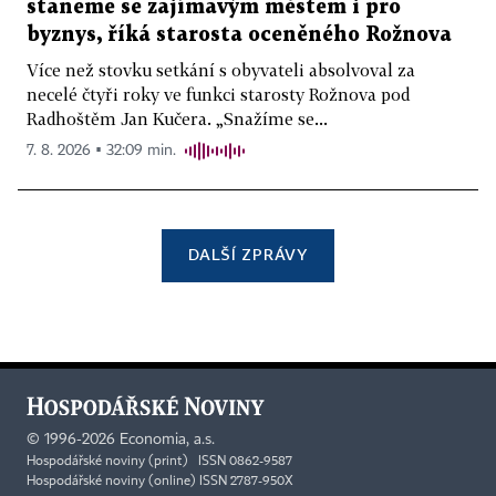
staneme se zajímavým městem i pro
byznys, říká starosta oceněného Rožnova
Více než stovku setkání s obyvateli absolvoval za
necelé čtyři roky ve funkci starosty Rožnova pod
Radhoštěm Jan Kučera. „Snažíme se...
7. 8. 2026 ▪ 32:09 min.
DALŠÍ ZPRÁVY
©
1996-2026
Economia, a.s.
Hospodářské noviny (print) ISSN 0862-9587
Hospodářské noviny (online) ISSN 2787-950X