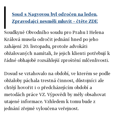
Soud s Nagyovou byl odročen na leden.
Zpravodajci nesměli mluvit
- čtěte ZDE
Soudkyně Obvodního soudu pro Prahu 1 Helena
Králová musela odročit jednání hned po jeho
zahájení 20. listopadu, protože advokáti
obžalovaných namítali, že jejich klienti potřebují k
řádné obhajobě rozsáhlejší zproštění mlčenlivosti.
Dosud se vztahovalo na období, ve kterém se podle
obžaloby páchala trestná činnost, důstojníci ale
chtějí hovořit i o předcházejícím období a
metodách práce VZ. Výpovědi by měly obsahovat
utajené informace. Vzhledem k tomu bude z
jednání zřejmě vyloučena veřejnost.