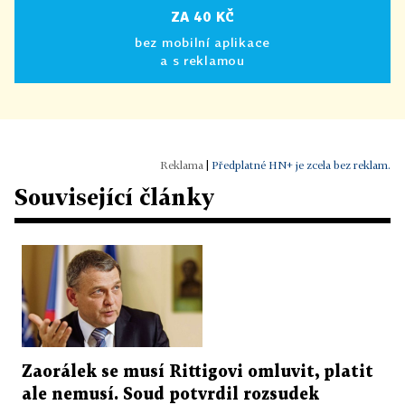
ZA 40 KČ
bez mobilní aplikace
a s reklamou
|
Předplatné HN+ je zcela bez reklam.
Související články
Zaorálek se musí Rittigovi omluvit, platit
ale nemusí. Soud potvrdil rozsudek