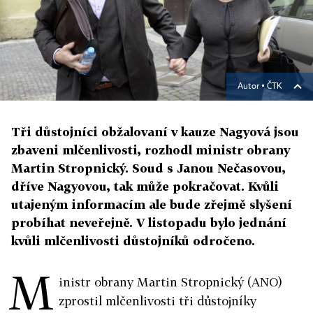
Autor ▪
ČTK
Tři důstojníci obžalovaní v kauze Nagyová jsou
zbaveni mlčenlivosti, rozhodl ministr obrany
Martin Stropnický. Soud s Janou Nečasovou,
dříve Nagyovou, tak může pokračovat. Kvůli
utajeným informacím ale bude zřejmě slyšení
probíhat neveřejně. V listopadu bylo jednání
kvůli mlčenlivosti důstojníků odročeno.
M
inistr obrany Martin Stropnický (ANO)
zprostil mlčenlivosti tři důstojníky