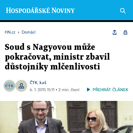
HN.cz
›
Domácí
Soud s Nagyovou může
pokračovat, ministr zbavil
důstojníky mlčenlivosti
ČTK
kaš
,
PŘEHRÁT ČLÁNEK
6. 1. 2015 15:11 ▪ 2 min. čtení