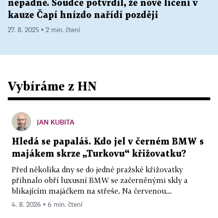
nepadne. Soudce potvrdil, že nové líčení v
kauze Čapí hnízdo nařídí později
27. 8. 2025 ▪ 2 min. čtení
Vybíráme z HN
JAN KUBITA
Hledá se papaláš. Kdo jel v černém BMW s
majákem skrze „Turkovu“ křižovatku?
Před několika dny se do jedné pražské křižovatky
přihnalo obří luxusní BMW se začerněnými skly a
blikajícím majáčkem na střeše. Na červenou...
4. 8. 2026 ▪ 6 min. čtení