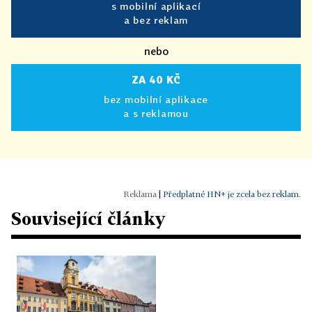
s mobilní aplikací
a bez reklam
nebo
ZA 40 KČ
bez mobilní aplikace
a s reklamou
|
Předplatné HN+ je zcela bez reklam.
Související články