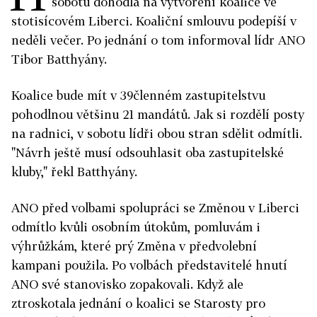
sobotu dohodla na vytvoření koalice ve
stotisícovém Liberci. Koaliční smlouvu podepíší v
neděli večer. Po jednání o tom informoval lídr ANO
Tibor Batthyány.
Koalice bude mít v 39členném zastupitelstvu
pohodlnou většinu 21 mandátů. Jak si rozdělí posty
na radnici, v sobotu lídři obou stran sdělit odmítli.
"Návrh ještě musí odsouhlasit oba zastupitelské
kluby," řekl Batthyány.
ANO před volbami spolupráci se Změnou v Liberci
odmítlo kvůli osobním útokům, pomluvám i
výhrůžkám, které prý Změna v předvolební
kampani použila. Po volbách představitelé hnutí
ANO své stanovisko zopakovali. Když ale
ztroskotala jednání o koalici se Starosty pro