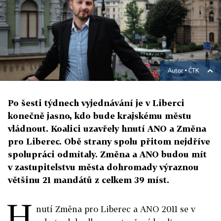
Autor ▪
ČTK
Po šesti týdnech vyjednávání je v Liberci
konečně jasno, kdo bude krajskému městu
vládnout. Koalici uzavřely hnutí ANO a Změna
pro Liberec. Obě strany spolu přitom nejdříve
spolupráci odmítaly. Změna a ANO budou mít
v zastupitelstvu města dohromady výraznou
většinu 21 mandátů z celkem 39 míst.
H
nutí Změna pro Liberec a ANO 2011 se v