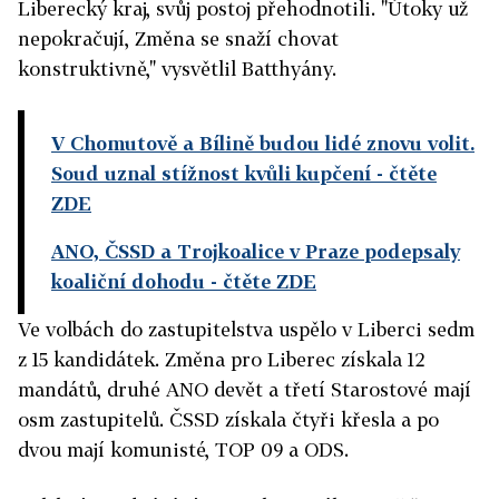
Liberecký kraj, svůj postoj přehodnotili. "Útoky už
nepokračují, Změna se snaží chovat
konstruktivně," vysvětlil Batthyány.
V Chomutově a Bílině budou lidé znovu volit.
Soud uznal stížnost kvůli kupčení
- čtěte
ZDE
ANO, ČSSD a Trojkoalice v Praze podepsaly
koaliční dohodu
- čtěte ZDE
Ve volbách do zastupitelstva uspělo v Liberci sedm
z 15 kandidátek. Změna pro Liberec získala 12
mandátů, druhé ANO devět a třetí Starostové mají
osm zastupitelů. ČSSD získala čtyři křesla a po
dvou mají komunisté, TOP 09 a ODS.