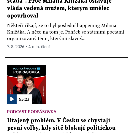
stáda“. Proč Milana Knížáka oslavuje
vláda vedená mužem, kterým umělec
opovrhoval
Někteří říkají, že to byl poslední happening Milana
Knížáka. A něco na tom je. Pohřeb se státními poctami
organizovaný těmi, kterými slavný...
7. 8. 2026 ▪ 4 min. čtení
55:23
PODCAST PODPÁSOVKA
Utajený problém. V Česku se chystají
první volby, kdy sítě blokují politickou