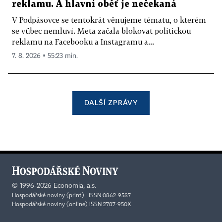
reklamu. A hlavní oběť je nečekaná
V Podpásovce se tentokrát věnujeme tématu, o kterém
se vůbec nemluví. Meta začala blokovat politickou
reklamu na Facebooku a Instagramu a...
7. 8. 2026 ▪ 55:23 min.
DALŠÍ ZPRÁVY
©
1996-2026
Economia, a.s.
Hospodářské noviny (print) ISSN 0862-9587
Hospodářské noviny (online) ISSN 2787-950X