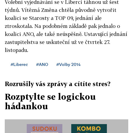
Volební vyjednávání se v Liberci táhnou už šest
týdnů. Vítězná Změna chtěla původně vytvořit
koalici se Starosty a TOP 09, jednání ale
ztroskotala. Na podobném základě pak jednalo o
koalici ANO, ale také neúspěšně. Ustavující jednání
zastupitelstva se uskuteční už ve čtvrtek 27.
listopadu.
#Liberec
#ANO
#Volby 2014
Rozrušily vás zprávy a cítíte stres?
Rozptylte se logickou
hádankou