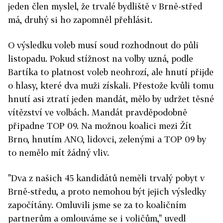
jeden člen myslel, že trvalé bydliště v Brně-střed
má, druhý si ho zapomněl přehlásit.
O výsledku voleb musí soud rozhodnout do půli
listopadu. Pokud stížnost na volby uzná, podle
Bartíka to platnost voleb neohrozí, ale hnutí přijde
o hlasy, které dva muži získali. Přestože kvůli tomu
hnutí asi ztratí jeden mandát, mělo by udržet těsné
vítězství ve volbách. Mandát pravděpodobně
připadne TOP 09. Na možnou koalici mezi Žít
Brno, hnutím ANO, lidovci, zelenými a TOP 09 by
to nemělo mít žádný vliv.
"Dva z našich 45 kandidátů neměli trvalý pobyt v
Brně-středu, a proto nemohou být jejich výsledky
započítány. Omluvili jsme se za to koaličním
partnerům a omlouváme se i voličům," uvedl