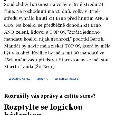
Soud obdržel stížnost na volby v Brně-středu 24.
října. Na rozhodnutí má 20 dnů. Volby v Brně-
středu vyhrálo hnutí Žít Brno před hnutím ANO a
ODS. Na koalici se předběžně dohodli Žít Brno,
ANO, zelení, lidovci a TOP 09. "Ztráta jednoho
mandátu koalici nijak neohrozí," podotkl Bartík.
Mandát by navíc měla získat TOP 09, která by měla
být v koalici. Koalice by měla mít 30 mandátů ve
45členném zastupitelstvu. Starostou by se měl stát
Martin Landa (Žít Brno).
#Volby 2014
#Brno
#Hollan Matěj
Rozrušily vás zprávy a cítíte stres?
Rozptylte se logickou