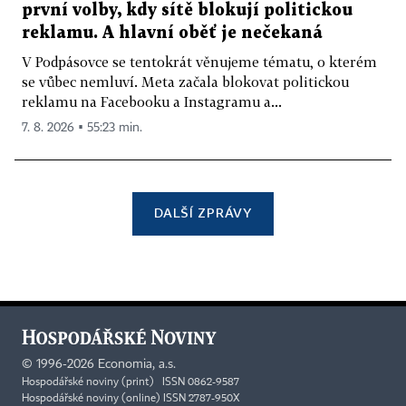
první volby, kdy sítě blokují politickou
reklamu. A hlavní oběť je nečekaná
V Podpásovce se tentokrát věnujeme tématu, o kterém
se vůbec nemluví. Meta začala blokovat politickou
reklamu na Facebooku a Instagramu a...
7. 8. 2026 ▪ 55:23 min.
DALŠÍ ZPRÁVY
©
1996-2026
Economia, a.s.
Hospodářské noviny (print) ISSN 0862-9587
Hospodářské noviny (online) ISSN 2787-950X