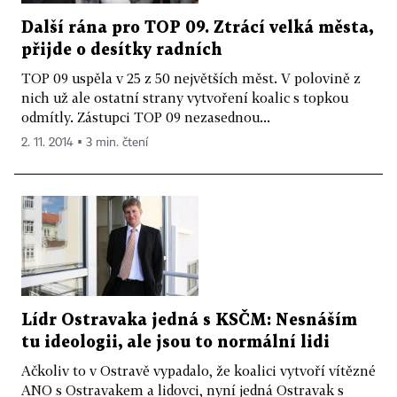
Další rána pro TOP 09. Ztrácí velká města,
přijde o desítky radních
TOP 09 uspěla v 25 z 50 největších měst. V polovině z
nich už ale ostatní strany vytvoření koalic s topkou
odmítly. Zástupci TOP 09 nezasednou...
2. 11. 2014 ▪ 3 min. čtení
Lídr Ostravaka jedná s KSČM: Nesnáším
tu ideologii, ale jsou to normální lidi
Ačkoliv to v Ostravě vypadalo, že koalici vytvoří vítězné
ANO s Ostravakem a lidovci, nyní jedná Ostravak s