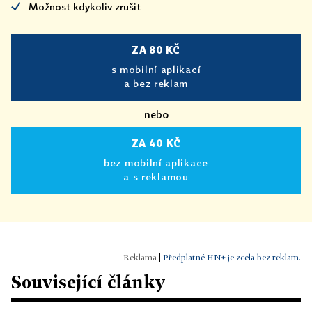
Možnost kdykoliv zrušit
ZA 80 KČ
s mobilní aplikací
a bez reklam
nebo
ZA 40 KČ
bez mobilní aplikace
a s reklamou
|
Předplatné HN+ je zcela bez reklam.
Související články