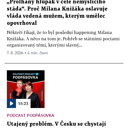
„Prolhaný hlupák v čele nemyslícího
stáda“. Proč Milana Knížáka oslavuje
vláda vedená mužem, kterým umělec
opovrhoval
Někteří říkají, že to byl poslední happening Milana
Knížáka. A něco na tom je. Pohřeb se státními poctami
organizovaný těmi, kterými slavný...
7. 8. 2026 ▪ 4 min. čtení
55:23
PODCAST PODPÁSOVKA
Utajený problém. V Česku se chystají