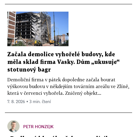
Začala demolice vyhořelé budovy, kde
měla sklad firma Vasky. Dům „ukusuje“
stotunový bagr
Demoliční firma v pátek dopoledne začala bourat
výškovou budovu v někdejším továrním areálu ve Zlíně,
která v červenci vyhořela. Zničený objekt...
7. 8. 2026 ▪ 3 min. čtení
PETR HONZEJK