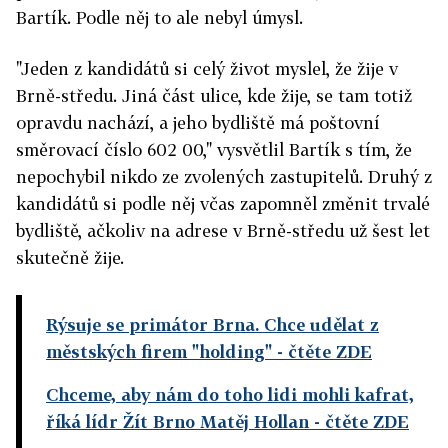
Bartík. Podle něj to ale nebyl úmysl.
"Jeden z kandidátů si celý život myslel, že žije v
Brně-středu. Jiná část ulice, kde žije, se tam totiž
opravdu nachází, a jeho bydliště má poštovní
směrovací číslo 602 00," vysvětlil Bartík s tím, že
nepochybil nikdo ze zvolených zastupitelů. Druhý z
kandidátů si podle něj včas zapomněl změnit trvalé
bydliště, ačkoliv na adrese v Brně-středu už šest let
skutečně žije.
Rýsuje se primátor Brna. Chce udělat z
městských firem "holding"
- čtěte ZDE
Chceme, aby nám do toho lidi mohli kafrat,
říká lídr Žít Brno Matěj Hollan
- čtěte ZDE