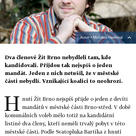
Autor ▪
Michaela Hasíková
Dva členové Žít Brno nebydleli tam, kde
kandidovali. Přijdou tak nejspíš o jeden
mandát. Jeden z nich netušil, že v městské
části nebydlí. Vznikající koalici to neohrozí.
H
nutí Žít Brno nejspíš přijde o jeden z devíti
mandátů v městské části Brno-střed. V době
komunálních voleb mělo totiž na kandidátní
listině dva členy, kteří neměli trvalý pobyt v této
městské části. Podle Svatopluka Bartíka z hnutí