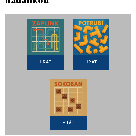
hádankou
HRÁT
HRÁT
HRÁT