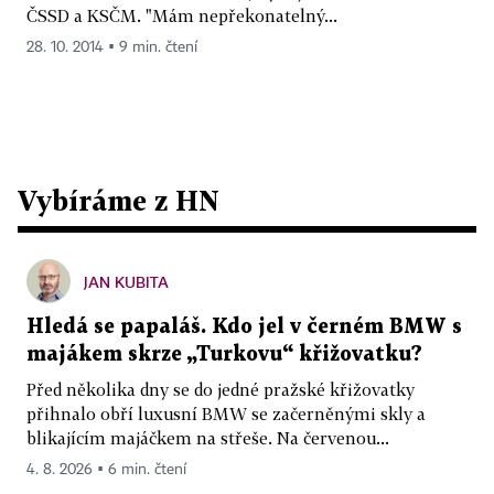
ČSSD a KSČM. "Mám nepřekonatelný...
28. 10. 2014 ▪ 9 min. čtení
Vybíráme z HN
JAN KUBITA
Hledá se papaláš. Kdo jel v černém BMW s
majákem skrze „Turkovu“ křižovatku?
Před několika dny se do jedné pražské křižovatky
přihnalo obří luxusní BMW se začerněnými skly a
blikajícím majáčkem na střeše. Na červenou...
4. 8. 2026 ▪ 6 min. čtení