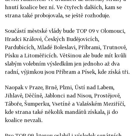
hnutí koalice bez ní. Ve čtyřech dalších, kam se
strana také probojovala, se ještě rozhoduje.
Součástí městské vlády bude TOP 09 v Olomouci,
Hradci Králové, Českých Budějovicích,
Pardubicích, Mladé Boleslavi, Příbrami, Trutnově,
Písku a Litoměřicích. Většinou ale bude mít kvůli
slabým volebním výsledkům jen jednoho až dva
radní, výjimkou jsou Příbram a Písek, kde získá tři.
Naopak v Praze, Brně, Plzni, Ústí nad Labem,
Jihlavě, Děčíně, Jablonci nad Nisou, Prostějově,
Táboře, Šumperku, Vsetíně a Valašském Meziříčí,
kde strana také několik mandátů získala, ji do
koalice nevzali.
Pro TOP 09, kterou oslabil i výsledek senátních