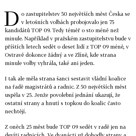
D
o zastupitelstev 50 největších měst Česka se
v letošních volbách probojovalo jen 75
kandidátů TOP 09. Tedy téměř o sto méně než
minule. Například v pražském zastupitelstvu bude v
příštích letech sedět o deset lidí z TOP 09 méně, v
Ostravě dokonce žádný a ve Zlíně, kde strana
minule volby vyhrála, také ani jeden.
I tak ale měla strana šanci sestavit vládní koalice
na řadě magistrátů a radnic. Z 50 největších měst
uspěla v 25. Jenže povolební jednání ukazují, že
ostatní strany a hnutí s topkou do koalic často
nechtějí.
Z oněch 25 měst bude TOP 09 sedět v radě jen na
devíti radnicích. Ve dvanácti už dohodly strany a