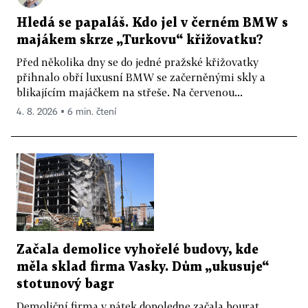
Hledá se papaláš. Kdo jel v černém BMW s
majákem skrze „Turkovu“ křižovatku?
Před několika dny se do jedné pražské křižovatky
přihnalo obří luxusní BMW se začerněnými skly a
blikajícím majáčkem na střeše. Na červenou...
4. 8. 2026 ▪ 6 min. čtení
Začala demolice vyhořelé budovy, kde
měla sklad firma Vasky. Dům „ukusuje“
stotunový bagr
Demoliční firma v pátek dopoledne začala bourat