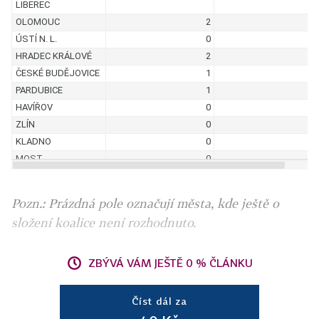
Pozn.: Prázdná pole označují města, kde ještě o
složení koalice není rozhodnuto.
ZBÝVÁ VÁM JEŠTĚ 0 % ČLÁNKU
Číst dál za