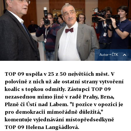
Autor ▪
ČTK
TOP 09 uspěla v 25 z 50 největších měst. V
polovině z nich už ale ostatní strany vytvoření
koalic s topkou odmítly. Zástupci TOP 09
nezasednou mimo jiné v radě Prahy, Brna,
Plzně či Ústí nad Labem. "I pozice v opozici je
pro demokracii mimořádně důležitá,"
komentuje vyjednávání místopředsedkyně
TOP 09 Helena Langšádlová.