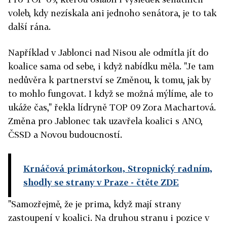
voleb, kdy nezískala ani jednoho senátora, je to tak
další rána.
Například v Jablonci nad Nisou ale odmítla jít do
koalice sama od sebe, i když nabídku měla.
"Je tam
nedůvěra k partnerství se Změnou,
k tomu, jak by
to mohlo fungovat. I když se možná mýlíme, ale to
ukáže čas,"
řekla lídryně TOP 09 Zora Machartová.
Změna pro Jablonec tak uzavřela koalici s ANO,
ČSSD a Novou budoucností.
Krnáčová primátorkou, Stropnický radním,
shodly se strany v Praze
- čtěte ZDE
"Samozřejmě, že je prima, když mají strany
zastoupení v koalici. Na druhou stranu i pozice v