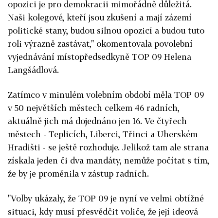
opozici je pro demokracii mimořádně důležitá.
Naši kolegové, kteří jsou zkušení a mají zázemí
politické stany, budou silnou opozicí a budou tuto
roli výrazně zastávat," okomentovala povolební
vyjednávání místopředsedkyně TOP 09 Helena
Langšádlová.
Zatímco v minulém volebním období měla TOP 09
v 50 největších městech celkem 46 radních,
aktuálně jich má dojednáno jen 16. Ve čtyřech
městech - Teplicích, Liberci, Třinci a Uherském
Hradišti - se ještě rozhoduje. Jelikož tam ale strana
získala jeden či dva mandáty, nemůže počítat s tím,
že by je proměnila v zástup radních.
"Volby ukázaly, že TOP 09 je nyní ve velmi obtížné
situaci, kdy musí přesvědčit voliče, že její ideová