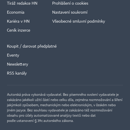
Tiráž redakce HN
Prohlášení o cookies
Economia
Nastavení soukromí
Kariéra v HN
Všeobecné smluvní podmínky
Ceník inzerce
Koupit / darovat předplatné
Eventy
×
Newslettery
RSS kanály
Autorská práva vykonává vydavatel. Bez písemného svolení vydavatele je
zakázáno jakékoli užití částí nebo celku díla, zejména rozmnožování a šíření
jakýmkoli způsobem, mechanickým nebo elektronickým, v českém nebo
jiném jazyce. Bez souhlasu vydavatele je zakázáno též rozmnožování
obsahu pro účely automatizované analýzy textů nebo dat
podle ustanovení § 39c autorského zákona.