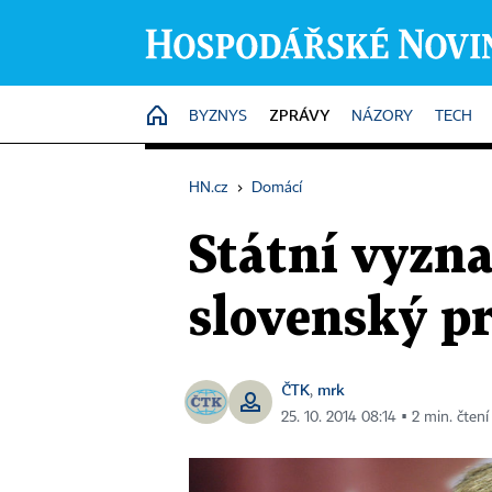
ZPRÁVY
HOME
BYZNYS
NÁZORY
TECH
HN.cz
›
Domácí
Státní vyzn
slovenský p
ČTK
mrk
,
25. 10. 2014 08:14 ▪ 2 min. čtení