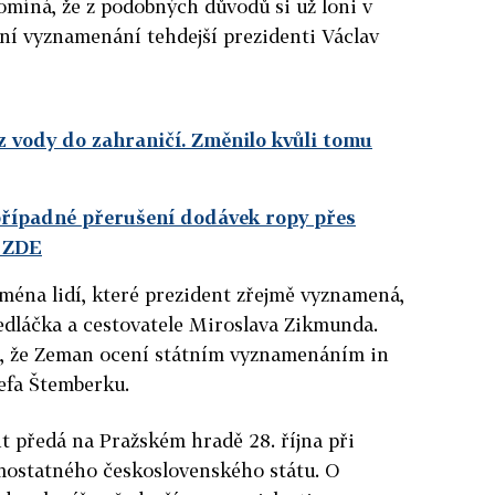
míná, že z podobných důvodů si už loni v
tní vyznamenání tehdejší prezidenti Václav
z vody do zahraničí. Změnilo kvůli tomu
případné přerušení dodávek ropy přes
e ZDE
 jména lidí, které prezident zřejmě vyznamená,
edláčka a cestovatele Miroslava Zikmunda.
la, že Zeman ocení státním vyznamenáním in
efa Štemberku.
t předá na Pražském hradě 28. října při
amostatného československého státu. O