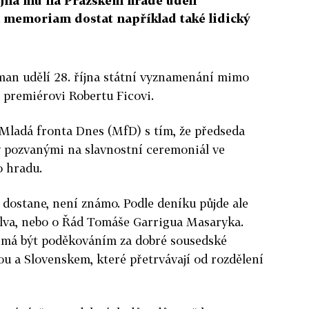
října mu na Pražském hradě udělí
 memoriam dostat například také lidický
man udělí 28. října státní vyznamenání mimo
 premiérovi Robertu Ficovi.
 Mladá fronta Dnes (MfD) s tím, že předseda
y pozvanými na slavnostní ceremoniál ve
o hradu.
dostane, není známo. Podle deníku půjde ale
lva, nebo o Řád Tomáše Garrigua Masaryka.
 má být poděkováním za dobré sousedské
u a Slovenskem, které přetrvávají od rozdělení