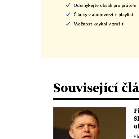
Odemykejte obsah pro přátele
Články v audioverzi + playlist
Možnost kdykoliv zrušit
Související čl
F
S
u
Sl