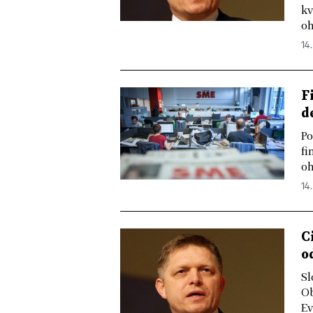
kv
oh
14.
F
d
Po
fi
oh
14.
C
o
Sl
Ob
Ev