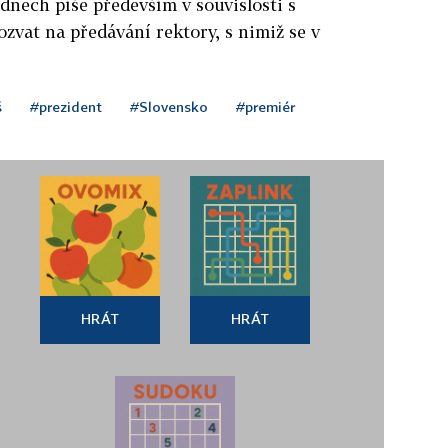
dnech píše především v souvislosti s
vat na předávání rektory, s nimiž se v
š
#prezident
#Slovensko
#premiér
HRÁT
HRÁT