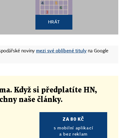
HRÁT
mezi své oblíbené tituly
ospodářské noviny
na Google
ma. Když si předplatíte HN,
echny naše články
.
ZA 80 KČ
s mobilní aplikací
a bez reklam