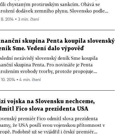
ůli chystaným protiruským sankcím. Obává se
rožení dodávek zemního plynu. Slovensko podle...
 8. 2014 ▪ 3 min. čtení
inanční skupina Penta koupila slovenský
eník Sme. Vedení dalo výpověď
slední nezávislý slovenský deník Sme koupila
nanční skupina Penta. Pro novináře je Penta
rožením svobody tvorby, protože propojuje...
 10. 2014 ▪ 4 min. čtení
izí vojska na Slovensku nechceme,
dmítl Fico slova prezidenta USA
ovenský premiér Fico odmítl slova prezidenta
amy, že USA posílí svou vojenskou přítomnost v
ropě. Podobně už se vyjádřil i český premiér...