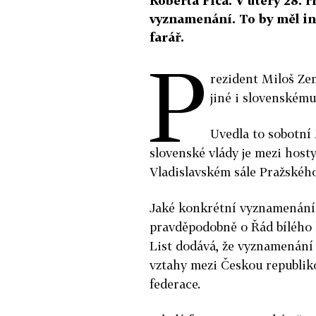
Roberta Fica. V úterý 28. 
vyznamenání. To by měl in
farář.
P
rezident Miloš Ze
jiné i slovenskému
Uvedla to sobotní
slovenské vlády je mezi host
Vladislavském sále Pražskéh
Jaké konkrétní vyznamenání 
pravděpodobně o Řád bílého 
List dodává, že vyznamenání
vztahy mezi Českou republiko
federace.