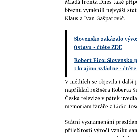
Mladá fronta Dnes také připo
březnu vyměnili nejvyšší stá
Klaus a Ivan Gašparovič.
Slovensko zakázalo vývo
ústavu
- čtěte ZDE
Robert Fico: Slovensko 
Ukrajinu zvládne
- čtět
V médiích se objevila i další
například režiséra Roberta S
Česká televize v pátek uved
memoriam faráře z Lidic Jos
Státní vyznamenání preziden
příležitosti výročí vzniku s