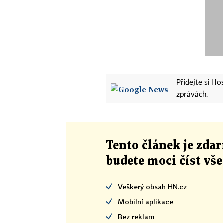
Přidejte si H
zprávách.
Tento článek
je
zdar
budete moci číst vš
Veškerý obsah HN.cz
Mobilní aplikace
Bez reklam