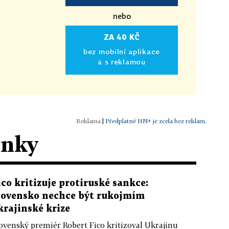
nebo
ZA 40 KČ
bez mobilní aplikace
a s reklamou
|
Předplatné HN+ je zcela bez reklam.
ánky
ico kritizuje protiruské sankce:
lovensko nechce být rukojmím
krajinské krize
ovenský premiér Robert Fico kritizoval Ukrajinu