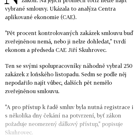
zákon. Na jejich profilech totiž nelze najít
vybrané smlouvy. Ukázala to analýza Centra
aplikované ekonomie (CAE).
"Pět procent kontrolovaných zakázek smlouvu buď
zveřejněnou nemá, nebo ji nelze dohledat," tvrdí
ekonom a předseda CAE Jiří Skuhrovec.
Ten se svými spolupracovníky náhodně vybral 250
zakázek z loňského listopadu. Sedm se podle něj
nepodařilo najít vůbec, dalších pět nemělo
zveřejněnou smlouvu.
"A pro přístup k řadě smluv byla nutná registrace i
s několika dny čekání na potvrzení, byť zákon
požaduje neomezený dálkový přístup," popisuje
Skuhrovec.