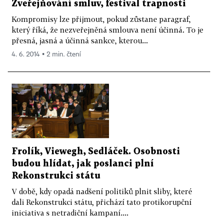
Zveřejňování smluv, festival trapnosti
Kompromisy lze přijmout, pokud zůstane paragraf,
který říká, že nezveřejněná smlouva není účinná. To je
přesná, jasná a účinná sankce, kterou...
4. 6. 2014 ▪ 2 min. čtení
Frolík, Viewegh, Sedláček. Osobnosti
budou hlídat, jak poslanci plní
Rekonstrukci státu
V době, kdy opadá nadšení politiků plnit sliby, které
dali Rekonstrukci státu, přichází tato protikorupční
iniciativa s netradiční kampaní....