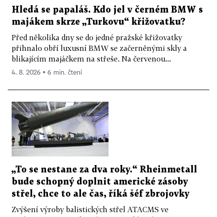
Hledá se papaláš. Kdo jel v černém BMW s
majákem skrze „Turkovu“ křižovatku?
Před několika dny se do jedné pražské křižovatky
přihnalo obří luxusní BMW se začerněnými skly a
blikajícím majáčkem na střeše. Na červenou...
4. 8. 2026 ▪ 6 min. čtení
„To se nestane za dva roky.“ Rheinmetall
bude schopný doplnit americké zásoby
střel, chce to ale čas, říká šéf zbrojovky
Zvýšení výroby balistických střel ATACMS ve