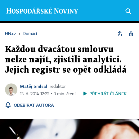
HN.cz
›
Domácí
Každou dvacátou smlouvu
nelze najít, zjistili analytici.
Jejich registr se opět odkládá
Matěj Smlsal
redaktor
PŘEHRÁT ČLÁNEK
13. 6. 2014 12:22 ▪ 3 min. čtení
ODEBÍRAT AUTORA