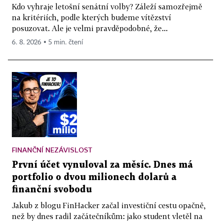
Kdo vyhraje letošní senátní volby? Záleží samozřejmě
na kritériích, podle kterých budeme vítězství
posuzovat. Ale je velmi pravděpodobné, že...
6. 8. 2026 ▪ 5 min. čtení
FINANČNÍ NEZÁVISLOST
První účet vynuloval za měsíc. Dnes má
portfolio o dvou milionech dolarů a
finanční svobodu
Jakub z blogu FinHacker začal investiční cestu opačně,
než by dnes radil začátečníkům: jako student vletěl na