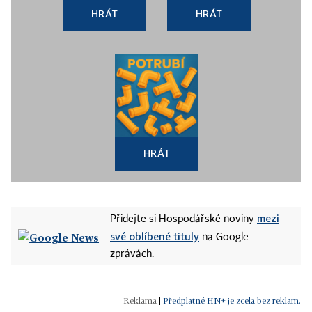
HRÁT
HRÁT
HRÁT
mezi
Přidejte si Hospodářské noviny
své oblíbené tituly
na Google
zprávách.
|
Předplatné HN+ je zcela bez reklam.