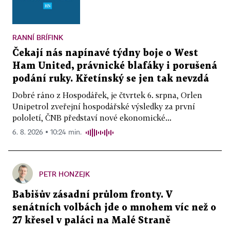
RANNÍ BRÍFINK
Čekají nás napínavé týdny boje o West
Ham United, právnické blafáky i porušená
podání ruky. Křetínský se jen tak nevzdá
Dobré ráno z Hospodářek, je čtvrtek 6. srpna, Orlen
Unipetrol zveřejní hospodářské výsledky za první
pololetí, ČNB představí nové ekonomické...
6. 8. 2026 ▪ 10:24 min.
PETR HONZEJK
Babišův zásadní průlom fronty. V
senátních volbách jde o mnohem víc než o
27 křesel v paláci na Malé Straně