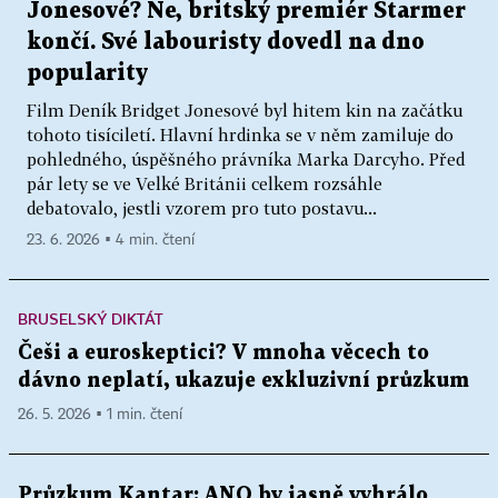
Jonesové? Ne, britský premiér Starmer
končí. Své labouristy dovedl na dno
popularity
Film Deník Bridget Jonesové byl hitem kin na začátku
tohoto tisíciletí. Hlavní hrdinka se v něm zamiluje do
pohledného, úspěšného právníka Marka Darcyho. Před
pár lety se ve Velké Británii celkem rozsáhle
debatovalo, jestli vzorem pro tuto postavu...
23. 6. 2026 ▪ 4 min. čtení
BRUSELSKÝ DIKTÁT
Češi a euroskeptici? V mnoha věcech to
dávno neplatí, ukazuje exkluzivní průzkum
26. 5. 2026 ▪ 1 min. čtení
Průzkum Kantar: ANO by jasně vyhrálo