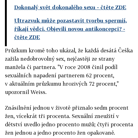
Dokonalý svět dokonalého sexu
- čtěte ZDE
Ultrazvuk může pozastavit tvorbu spermií,
říkají vědci. Objevili novou antikoncepci?
-
čtěte ZDE
Průzkum kromě toho ukázal, že každá desátá Češka
zažila nedobrovolný sex, nejčastěji ze strany
manžela či partnera. "V roce 2008 činil podíl
sexuálních napadení partnerem 62 procent,
v aktuálním průzkumu hrozivých 72 procent,"
upozornil Weiss.
Znásilnění jednou v životě přiznalo sedm procent
žen, vícekrát tři procenta. Sexuální zneužití v
dětství uvedlo jedno procento mužů; čtyři procenta
žen jednou a jedno procento žen opakovaně.