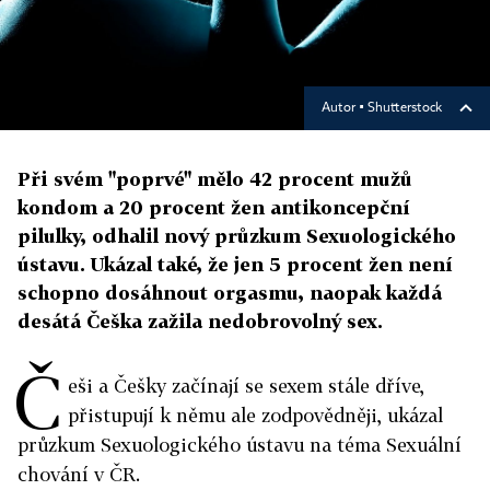
Autor ▪
Shutterstock
Při svém "poprvé" mělo 42 procent mužů
kondom a 20 procent žen antikoncepční
pilulky, odhalil nový průzkum Sexuologického
ústavu. Ukázal také, že jen 5 procent žen není
schopno dosáhnout orgasmu, naopak každá
desátá Češka zažila nedobrovolný sex.
Č
eši a Češky začínají se sexem stále dříve,
přistupují k němu ale zodpovědněji, ukázal
průzkum Sexuologického ústavu na téma Sexuální
chování v ČR.