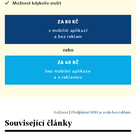
Možnost kdykoliv zrušit
ZA 80 KČ
s mobilní aplikací
a bez reklam
nebo
ZA 40 KČ
bez mobilní aplikace
a s reklamou
|
Předplatné HN+ je zcela bez reklam.
Související články