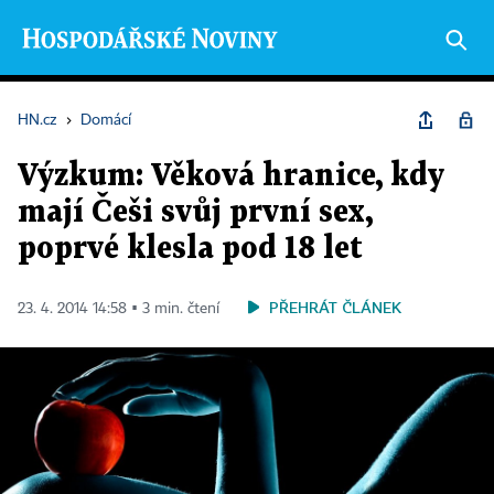
HN.cz
›
Domácí
Výzkum: Věková hranice, kdy
mají Češi svůj první sex,
poprvé klesla pod 18 let
PŘEHRÁT ČLÁNEK
23. 4. 2014 14:58 ▪ 3 min. čtení