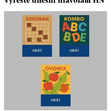
Vyřešte dnešní hlavolam HN
HRÁT
HRÁT
HRÁT