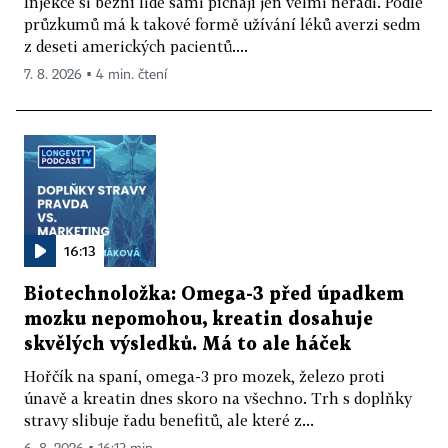
Injekce si běžní lidé sami píchají jen velmi neradi. Podle
průzkumů má k takové formě užívání léků averzi sedm
z deseti amerických pacientů....
7. 8. 2026 ▪ 4 min. čtení
16:13
Biotechnoložka: Omega-3 před úpadkem
mozku nepomohou, kreatin dosahuje
skvělých výsledků. Má to ale háček
Hořčík na spaní, omega-3 pro mozek, železo proti
únavě a kreatin dnes skoro na všechno. Trh s doplňky
stravy slibuje řadu benefitů, ale které z...