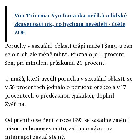
Von Trierova Nymfomanka neříká o lidské
zkušenosti nic, co bychom nevěděli
- čtěte
ZDE
Poruchy v sexuální oblasti trápí muže i ženy, u žen
se o nich ale méně mluví. Přiznalo je 11 procent
žen, při minulém průzkumu 20 procent.
U mužů, kteří uvedli poruchu v sexuální oblasti, se
v 56 procentech jednalo o poruchu erekce a v 17
procentech o předčasnou ejakulaci, doplnil
Zvěřina.
Od prvního šetření v roce 1993 se zásadně změnil
názor na homosexualitu, zatímco názor na
interrupci zůstal stejný.