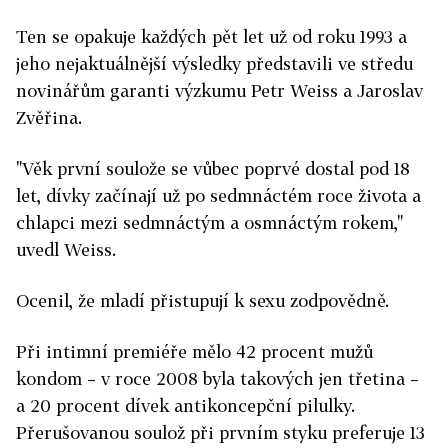
Ten se opakuje každých pět let už od roku 1993 a
jeho nejaktuálnější výsledky představili ve středu
novinářům garanti výzkumu Petr Weiss a Jaroslav
Zvěřina.
"Věk první soulože se vůbec poprvé dostal pod 18
let, dívky začínají už po sedmnáctém roce života a
chlapci mezi sedmnáctým a osmnáctým rokem,"
uvedl Weiss.
Ocenil, že mladí přistupují k sexu zodpovědně.
Při intimní premiéře mělo 42 procent mužů
kondom – v roce 2008 byla takových jen třetina –
a 20 procent dívek antikoncepční pilulky.
Přerušovanou soulož při prvním styku preferuje 13