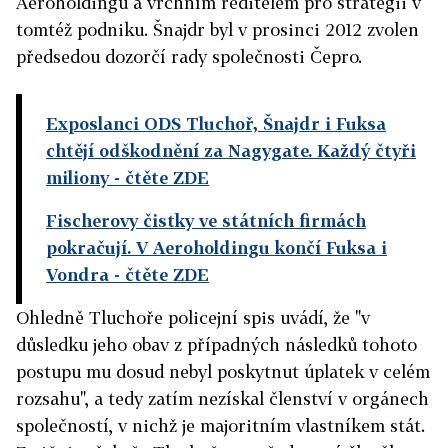
Aeroholdingu a vrchním ředitelem pro strategii v
tomtéž podniku. Šnajdr byl v prosinci 2012 zvolen
předsedou dozorčí rady společnosti Čepro.
Exposlanci ODS Tluchoř, Šnajdr i Fuksa
chtějí odškodnění za Nagygate. Každý čtyři
miliony
- čtěte ZDE
Fischerovy čistky ve státních firmách
pokračují. V Aeroholdingu končí Fuksa i
Vondra
- čtěte ZDE
Ohledně Tluchoře policejní spis uvádí, že "v
důsledku jeho obav z případných následků tohoto
postupu mu dosud nebyl poskytnut úplatek v celém
rozsahu", a tedy zatím nezískal členství v orgánech
společností, v nichž je majoritním vlastníkem stát.