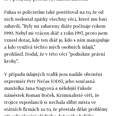
Fuksa si policistům také postěžoval na to, že od
nich nedostal zpátky všechny věci, které mu loni
zabavili. "Byly mi zabaveny diáře počínaje rokem
1990. Nebyl mi vrácen diář z roku 1997, proto jsem
vznesl dotaz, kde ten diář je, kdo s ním manipuluje
a kdo využívá těchto mých osobních údajů,"
prohlásil. Dodal, že v této věci "podnikne právní
kroky".
V případu údajných trafik jsou nadále obviněni
expremiér Petr Nečas (ODS), jeho současná
manželka Jana Nagyová a někdejší Fuksův
náměstek Roman Boček. Kriminalisté věří, že
trojice exposlanců si nechala slíbit místa ve
státních firmách za to, že přestala dělat problémy