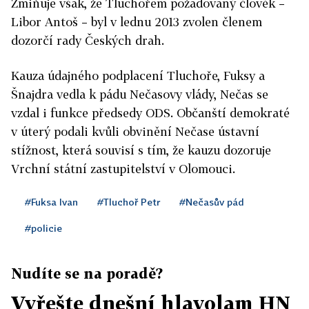
Zmiňuje však, že Tluchořem požadovaný člověk –
Libor Antoš – byl v lednu 2013 zvolen členem
dozorčí rady Českých drah.
Kauza údajného podplacení Tluchoře, Fuksy a
Šnajdra vedla k pádu Nečasovy vlády, Nečas se
vzdal i funkce předsedy ODS. Občanští demokraté
v úterý podali kvůli obvinění Nečase ústavní
stížnost, která souvisí s tím, že kauzu dozoruje
Vrchní státní zastupitelství v Olomouci.
#Fuksa Ivan
#Tluchoř Petr
#Nečasův pád
#policie
Nudíte se na poradě?
Vyřešte dnešní hlavolam HN