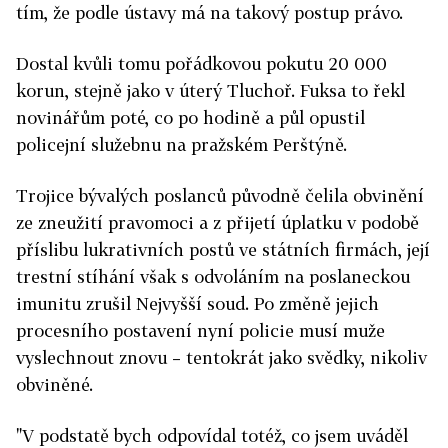
tím, že podle ústavy má na takový postup právo.
Dostal kvůli tomu pořádkovou pokutu 20 000
korun, stejně jako v úterý Tluchoř. Fuksa to řekl
novinářům poté, co po hodině a půl opustil
policejní služebnu na pražském Perštýně.
Trojice bývalých poslanců původně čelila obvinění
ze zneužití pravomoci a z přijetí úplatku v podobě
příslibu lukrativních postů ve státních firmách, její
trestní stíhání však s odvoláním na poslaneckou
imunitu zrušil Nejvyšší soud. Po změně jejich
procesního postavení nyní policie musí muže
vyslechnout znovu – tentokrát jako svědky, nikoliv
obviněné.
"V podstatě bych odpovídal totéž, co jsem uváděl