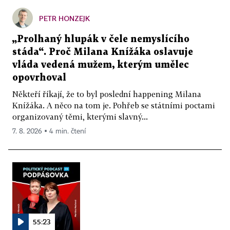
PETR HONZEJK
„Prolhaný hlupák v čele nemyslícího
stáda“. Proč Milana Knížáka oslavuje
vláda vedená mužem, kterým umělec
opovrhoval
Někteří říkají, že to byl poslední happening Milana
Knížáka. A něco na tom je. Pohřeb se státními poctami
organizovaný těmi, kterými slavný...
7. 8. 2026 ▪ 4 min. čtení
55:23