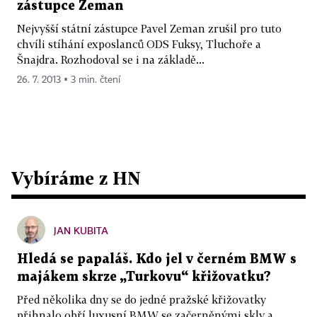
zástupce Zeman
Nejvyšší státní zástupce Pavel Zeman zrušil pro tuto
chvíli stíhání exposlanců ODS Fuksy, Tluchoře a
Šnajdra. Rozhodoval se i na základě...
26. 7. 2013 ▪ 3 min. čtení
Vybíráme z HN
JAN KUBITA
Hledá se papaláš. Kdo jel v černém BMW s
majákem skrze „Turkovu“ křižovatku?
Před několika dny se do jedné pražské křižovatky
přihnalo obří luxusní BMW se začerněnými skly a