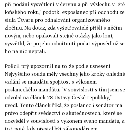
při podání vysvětlení v červnu a při výslechu v létě
loňského roku," podotkl exposlanec při odchodu ze
sídla Útvaru pro odhalování organizovaného
zločinu. Na dotaz, zda vyšetřovatelé přišli s něčím
novým, nebo opakovali stejné otázky jako loni,
vysvětlil, že po jeho odmítnutí podat výpověď už se
ho na nic neptali.
Policii prý upozornil na to, že podle usnesení
Nejvyššího soudu měly všechny jeho kroky ohledně
vzdání se mandátu spojitost s výkonem
poslaneckého mandátu. "V souvislosti s tím jsem se
odvolal na článek 28 Ústavy České republiky,"
uvedl. Tento článek říká, že poslanec i senátor má
právo odepřít svědectví o skutečnostech, které se
dozvěděl v souvislosti s výkonem svého mandátu, a
to i poté, kdy přestal být zákonodárcem.