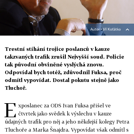
Autor ▪
Jiří Koťátko
Trestní stíhání trojice poslanců v kauze
takzvaných trafik zrušil Nejvyšší soud. Policie
tak původní obviněné vyslýchá znovu.
Odpovídal bych totéž, zdůvodnil Fuksa, proč
odmítl vypovídat. Dostal pokutu stejně jako
Tluchoř.
E
xposlanec za ODS Ivan Fuksa přišel ve
čtvrtek jako svědek k výslechu v kauze
údajných trafik pro něj a jeho někdejší kolegy Petra
Tluchoře a Marka Šnajdra. Vypovídat však odmítl s