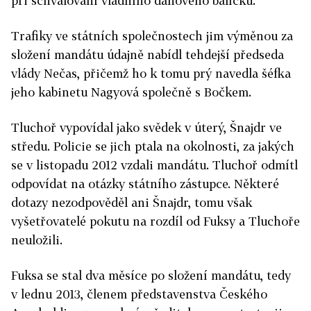
při schvalování vládního daňového balíčku.
Trafiky ve státních společnostech jim výměnou za
složení mandátu údajně nabídl tehdejší předseda
vlády Nečas, přičemž ho k tomu prý navedla šéfka
jeho kabinetu Nagyová společně s Bočkem.
Tluchoř vypovídal jako svědek v úterý, Šnajdr ve
středu. Policie se jich ptala na okolnosti, za jakých
se v listopadu 2012 vzdali mandátu. Tluchoř odmítl
odpovídat na otázky státního zástupce. Některé
dotazy nezodpověděl ani Šnajdr, tomu však
vyšetřovatelé pokutu na rozdíl od Fuksy a Tluchoře
neuložili.
Fuksa se stal dva měsíce po složení mandátu, tedy
v lednu 2013, členem představenstva Českého