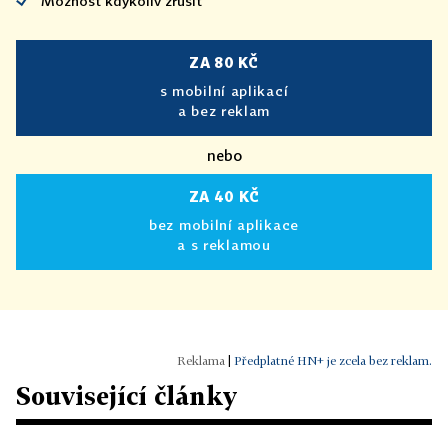
Možnost kdykoliv zrušit
ZA 80 KČ
s mobilní aplikací
a bez reklam
nebo
ZA 40 KČ
bez mobilní aplikace
a s reklamou
|
Předplatné HN+ je zcela bez reklam.
Související články