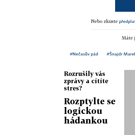
Nebo zkuste
předpla
Máte j
#Nečasův pád
#Šnajdr Mare
Rozrušily vás
zprávy a cítíte
stres?
Rozptylte se
logickou
hádankou