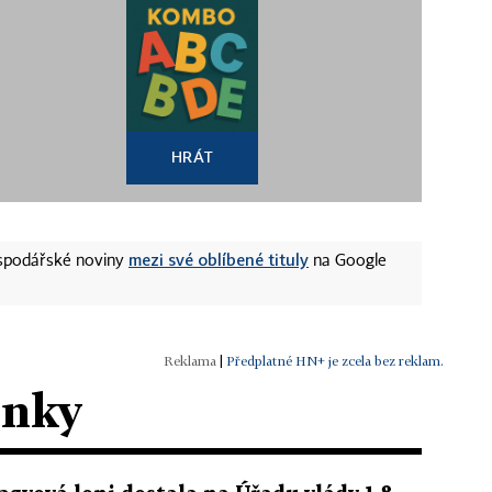
HRÁT
mezi své oblíbené tituly
ospodářské noviny
na Google
|
Předplatné HN+ je zcela bez reklam.
ánky