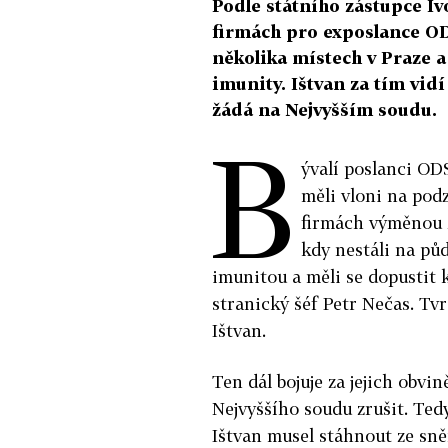
Podle státního zástupce Ivo
firmách pro exposlance OD
několika místech v Praze a
imunity. Ištvan za tím vid
žádá na Nejvyšším soudu.
B
ývalí poslanci OD
měli vloni na pod
firmách výměnou z
kdy nestáli na pů
imunitou a měli se dopustit k
stranický šéf Petr Nečas. Tv
Ištvan.
Ten dál bojuje za jejich obv
Nejvyššího soudu zrušit. Tedy
Ištvan musel stáhnout ze sn