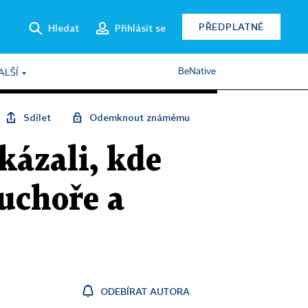
PŘEDPLATNÉ
Hledat
Přihlásit se
BeNative
ALŠÍ
Sdílet
Odemknout známému
kázali, kde
uchoře a
ODEBÍRAT AUTORA