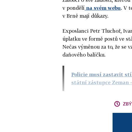
v pondělí
na svém webu
. V 
v Brně mají důkazy.
Exposlanci Petr Tluchoř, Ivan
úplatku ve formě postů ve stá
Nečas výměnou za to, že se v
daňového balíčku.
Policie musí zastavit st
státní zástupce Zeman
-
ZBÝ