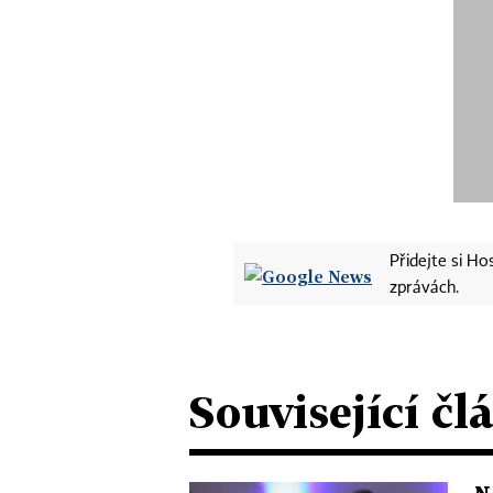
Přidejte si H
zprávách.
Související čl