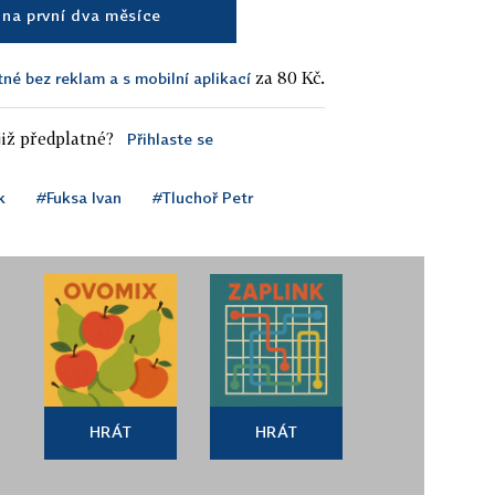
na první dva měsíce
za 80 Kč.
tné bez reklam a s mobilní aplikací
iž předplatné?
Přihlaste se
k
#Fuksa Ivan
#Tluchoř Petr
HRÁT
HRÁT