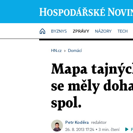
ZPRÁVY
HOME
BYZNYS
NÁZORY
TECH
HN.cz
›
Domácí
Mapa tajných
se měly doha
spol.
Petr Koděra
redaktor
26. 8. 2013 17:24 ▪ 3 min. čtení