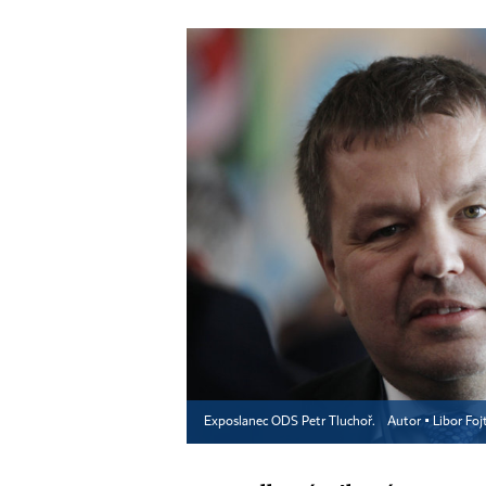
Exposlanec ODS Petr Tluchoř.
Autor ▪
Libor Foj