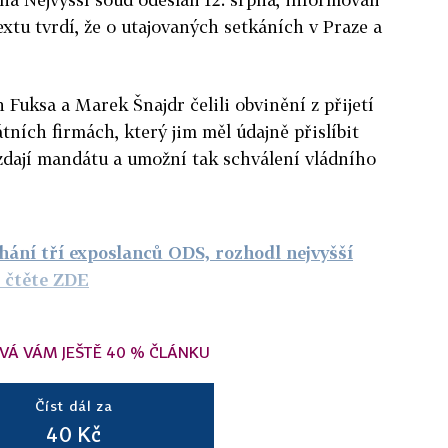
textu tvrdí, že o utajovaných setkáních v Praze a
 Fuksa a Marek Šnajdr čelili obvinění z přijetí
tních firmách, který jim měl údajně přislíbit
zdají mandátu a umožní tak schválení vládního
íhání tří exposlanců ODS, rozhodl nejvyšší
 čtěte ZDE
VÁ VÁM JEŠTĚ 40 % ČLÁNKU
Číst dál za
40 Kč