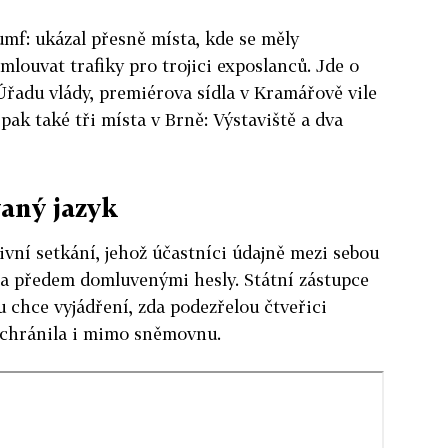
umf: ukázal přesně místa, kde se měly
mlouvat trafiky pro trojici exposlanců. Jde o
Úřadu vlády, premiérova sídla v Kramářově vile
ak také tři místa v Brně: Výstaviště a dva
vaný jazyk
ivní setkání, jehož účastníci údajně mezi sebou
 a předem domluvenými hesly. Státní zástupce
 chce vyjádření, zda podezřelou čtveřici
 chránila i mimo sněmovnu.