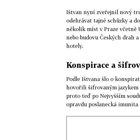
Ištvan nyní zveřejnil nový tr
odehrávat tajné schůzky a do
několik míst v Praze včetně 
nebo budovu Českých drah a p
hotely.
Konspirace a šifro
Podle Ištvana šlo o konspirat
hovořili šifrovaným jazykem
proto teď po Nejvyšším soudu
opravdu poslanecká imunita