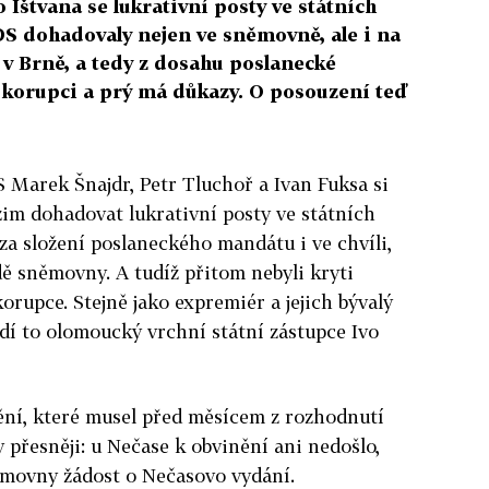
 Ištvana se lukrativní posty ve státních
S dohadovaly nejen ve sněmovně, ale i na
 v Brně, a tedy z dosahu poslanecké
í korupci a prý má důkazy. O posouzení teď
S Marek Šnajdr, Petr Tluchoř a Ivan Fuksa si
zim dohadovat lukrativní posty ve státních
a složení poslaneckého mandátu i ve chvíli,
dě sněmovny. A tudíž přitom nebyli kryti
orupce. Stejně jako expremiér a jejich bývalý
rdí to olomoucký vrchní státní zástupce Ivo
inění, které musel před měsícem z rozhodnutí
 přesněji: u Nečase k obvinění ani nedošlo,
ěmovny žádost o Nečasovo vydání.